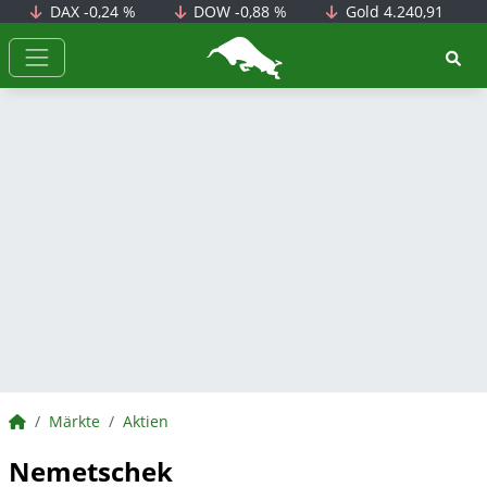
DAX
-0,24 %
DOW
-0,88 %
Gold
4.240,91
BörsenNEWS.de
BörsenNEWS.de
Märkte
Aktien
Nemetschek