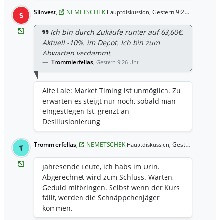
Slinvest
,
NEMETSCHEK
Gestern 9:28 Uhr
Hauptdiskussion,
S
Ich bin durch Zukäufe runter auf 63,60€.
Aktuell -10%. im Depot. Ich bin zum
Abwarten verdammt.
Trommlerfellas
,
Gestern 9:26 Uhr
Alte Laie: Market Timing ist unmöglich. Zu
erwarten es steigt nur noch, sobald man
eingestiegen ist, grenzt an
Desillusionierung
Trommlerfellas
,
NEMETSCHEK
Gestern 9:28 Uhr
Hauptdiskussion,
T
Jahresende Leute, ich habs im Urin.
Abgerechnet wird zum Schluss. Warten,
Geduld mitbringen. Selbst wenn der Kurs
fällt, werden die Schnäppchenjäger
kommen.