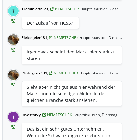
Trommlerfellas
,
NEMETSCHEK
Gestern 9:22 Uhr
Hauptdiskussion,
T
Der Zukauf von HCSS?
Pleitegeier131
,
NEMETSCHEK
Dienstag 22:17 Uhr
Hauptdiskussion,
irgendwas scheint den Markt hier stark zu
stören
Pleitegeier131
,
NEMETSCHEK
Dienstag 22:16 Uhr
Hauptdiskussion,
Sieht aber nicht gut aus hier während der
Markt und die sonstigen Aktien in der
gleichen Branche stark anziehen.
Investorxy
,
NEMETSCHEK
Dienstag 18:03 Uhr
Hauptdiskussion,
I
Das ist ein sehr gutes Unternehmen.
Wenn die Schwankungen zu sehr stören