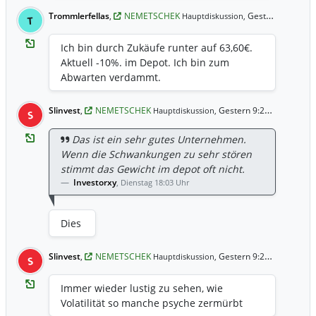
Trommlerfellas
,
NEMETSCHEK
Gestern 9:26 Uhr
Hauptdiskussion,
T
Ich bin durch Zukäufe runter auf 63,60€.
Aktuell -10%. im Depot. Ich bin zum
Abwarten verdammt.
Slinvest
,
NEMETSCHEK
Gestern 9:25 Uhr
Hauptdiskussion,
S
Das ist ein sehr gutes Unternehmen.
Wenn die Schwankungen zu sehr stören
stimmt das Gewicht im depot oft nicht.
Investorxy
,
Dienstag 18:03 Uhr
Dies
Slinvest
,
NEMETSCHEK
Gestern 9:25 Uhr
Hauptdiskussion,
S
Immer wieder lustig zu sehen, wie
Volatilität so manche psyche zermürbt