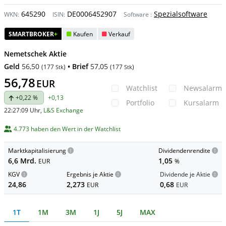
645290
DE0006452907
Spezialsoftware
WKN:
ISIN:
Software
:
SMARTBROKER
+
Kaufen
Verkauf
Nemetschek Aktie
Geld
56,50
• Brief
57,05
(
177
)
(
177
)
Stk
Stk
56,78
EUR
Watchlist
Newsalarm
+0,22 %
+0,13
Portfolio
Kursalarm
22:27:09 Uhr
,
L&S Exchange
4.773 haben den Wert in der Watchlist
Marktkapitalisierung
Dividendenrendite
6,6 Mrd.
1,05
EUR
%
KGV
Ergebnis je Aktie
Dividende je Aktie
24,86
2,273
0,68
EUR
EUR
1T
1M
3M
1J
5J
MAX