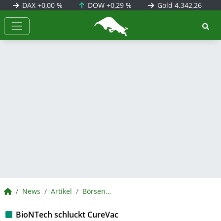
DAX
+0,00 %
DOW
+0,29 %
Gold
4.342,26
BörsenNEWS.de
BörsenNEWS.de
News
Artikel
BörsenNEWS.de
BioNTech schluckt CureVac