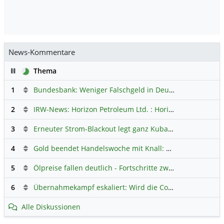
News-Kommentare
Pause
Thema
1
Bundesbank: Weniger Falschgeld in Deutschland
Hauptdi
2
IRW-News: Horizon Petroleum Ltd. : Horizon Petroleum beginnt mit der Testförderung im Projekt Lachowice in Polen und schließt die Platzierung einer überzeichneten Wandelanleihe ab
3
Erneuter Strom-Blackout legt ganz Kuba lahm
Hauptdiskus
4
Gold beendet Handelswoche mit Knall: Barrick Mining – Ist diese Aktie wieder ein Kauf?
5
Ölpreise fallen deutlich - Fortschritte zwischen USA und Iran belasten
6
Übernahmekampf eskaliert: Wird die Commerzbank italienisch?
Alle Diskussionen