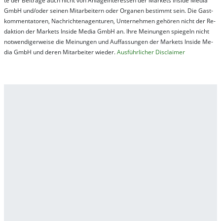
te der Bei­trä­ge auch nicht von An­la­ge­in­te­res­sen der Mar­kets In­side Me­dia
GmbH und/oder sei­nen Mit­ar­bei­tern oder Or­ga­nen be­stim­mt sein. Die Gast­
kom­men­ta­tor­en, Nach­rich­ten­ag­en­tur­en, Un­ter­neh­men ge­hör­en nicht der Re­
dak­tion der Mar­kets In­side Me­dia GmbH an. Ihre Mei­nung­en spie­geln nicht
not­wen­di­ger­wei­se die Mei­nung­en und Auf­fas­sung­en der Mar­kets In­side Me­
dia GmbH und de­ren Mit­ar­bei­ter wie­der.
Aus­führ­lich­er Dis­clai­mer