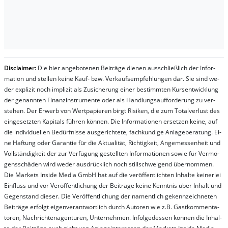
Dis­clai­mer:
Die hier an­ge­bo­te­nen Bei­trä­ge die­nen aus­schließ­lich der In­for­
ma­t­ion und stel­len kei­ne Kauf- bzw. Ver­kaufs­em­pfeh­lung­en dar. Sie sind we­
der ex­pli­zit noch im­pli­zit als Zu­sich­er­ung ei­ner be­stim­mt­en Kurs­ent­wick­lung
der ge­nan­nt­en Fi­nanz­in­stru­men­te oder als Handl­ungs­auf­for­der­ung zu ver­
steh­en. Der Er­werb von Wert­pa­pier­en birgt Ri­si­ken, die zum To­tal­ver­lust des
ein­ge­setz­ten Ka­pi­tals füh­ren kön­nen. Die In­for­ma­tion­en er­setz­en kei­ne, auf
die in­di­vi­du­el­len Be­dür­fnis­se aus­ge­rich­te­te, fach­kun­di­ge An­la­ge­be­ra­tung. Ei­
ne Haf­tung oder Ga­ran­tie für die Ak­tu­ali­tät, Rich­tig­keit, An­ge­mes­sen­heit und
Vol­lständ­ig­keit der zur Ver­fü­gung ge­stel­lt­en In­for­ma­tion­en so­wie für Ver­mö­
gens­schä­den wird we­der aus­drück­lich noch stil­lschwei­gend über­nom­men.
Die Mar­kets In­side Me­dia GmbH hat auf die ver­öf­fent­lich­ten In­hal­te kei­ner­lei
Ein­fluss und vor Ver­öf­fent­lich­ung der Bei­trä­ge kei­ne Ken­nt­nis über In­halt und
Ge­gen­stand die­ser. Die Ver­öf­fent­lich­ung der na­ment­lich ge­kenn­zeich­net­en
Bei­trä­ge er­folgt ei­gen­ver­ant­wort­lich durch Au­tor­en wie z.B. Gast­kom­men­ta­
tor­en, Nach­richt­en­ag­en­tur­en, Un­ter­neh­men. In­fol­ge­des­sen kön­nen die In­hal­