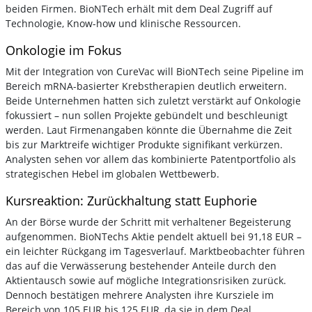
beiden Firmen. BioNTech erhält mit dem Deal Zugriff auf
Technologie, Know-how und klinische Ressourcen.
Onkologie im Fokus
Mit der Integration von CureVac will BioNTech seine Pipeline im
Bereich mRNA-basierter Krebstherapien deutlich erweitern.
Beide Unternehmen hatten sich zuletzt verstärkt auf Onkologie
fokussiert – nun sollen Projekte gebündelt und beschleunigt
werden. Laut Firmenangaben könnte die Übernahme die Zeit
bis zur Marktreife wichtiger Produkte signifikant verkürzen.
Analysten sehen vor allem das kombinierte Patentportfolio als
strategischen Hebel im globalen Wettbewerb.
Kursreaktion: Zurückhaltung statt Euphorie
An der Börse wurde der Schritt mit verhaltener Begeisterung
aufgenommen. BioNTechs Aktie pendelt aktuell bei 91,18 EUR –
ein leichter Rückgang im Tagesverlauf. Marktbeobachter führen
das auf die Verwässerung bestehender Anteile durch den
Aktientausch sowie auf mögliche Integrationsrisiken zurück.
Dennoch bestätigen mehrere Analysten ihre Kursziele im
Bereich von 105 EUR bis 125 EUR, da sie in dem Deal