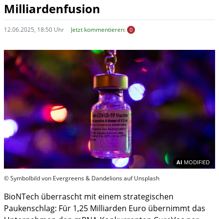
Milliardenfusion
12.06.2025, 18:50 Uhr
Jetzt kommentieren:
0
In
AI
MODIFIED
© Symbolbild von Evergreens & Dandelions auf Unsplash
BioNTech überrascht mit einem strategischen
Paukenschlag: Für 1,25 Milliarden Euro übernimmt das