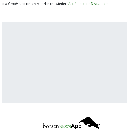
dia GmbH und de­ren Mit­ar­bei­ter wie­der.
Aus­führ­lich­er Dis­clai­mer