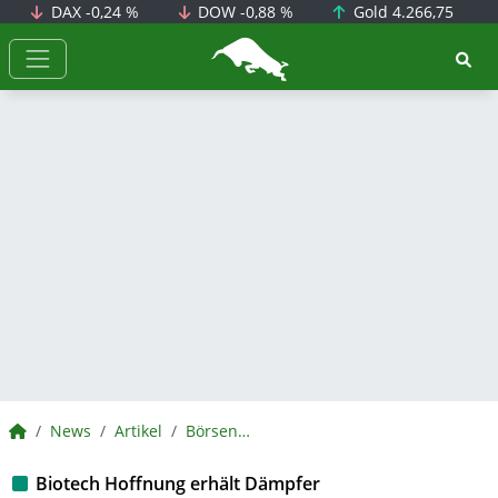
DAX
-0,24 %
DOW
-0,88 %
Gold
4.266,75
BörsenNEWS.de
BörsenNEWS.de
News
Artikel
BörsenNEWS.de
Biotech Hoffnung erhält Dämpfer