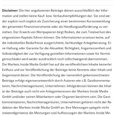
Dis­clai­mer:
Die hier an­ge­bo­te­nen Bei­trä­ge die­nen aus­schließ­lich der In­for­
ma­t­ion und stel­len kei­ne Kauf- bzw. Ver­kaufs­em­pfeh­lung­en dar. Sie sind we­
der ex­pli­zit noch im­pli­zit als Zu­sich­er­ung ei­ner be­stim­mt­en Kurs­ent­wick­lung
der ge­nan­nt­en Fi­nanz­in­stru­men­te oder als Handl­ungs­auf­for­der­ung zu ver­
steh­en. Der Er­werb von Wert­pa­pier­en birgt Ri­si­ken, die zum To­tal­ver­lust des
ein­ge­setz­ten Ka­pi­tals füh­ren kön­nen. Die In­for­ma­tion­en er­setz­en kei­ne, auf
die in­di­vi­du­el­len Be­dür­fnis­se aus­ge­rich­te­te, fach­kun­di­ge An­la­ge­be­ra­tung. Ei­
ne Haf­tung oder Ga­ran­tie für die Ak­tu­ali­tät, Rich­tig­keit, An­ge­mes­sen­heit und
Vol­lständ­ig­keit der zur Ver­fü­gung ge­stel­lt­en In­for­ma­tion­en so­wie für Ver­mö­
gens­schä­den wird we­der aus­drück­lich noch stil­lschwei­gend über­nom­men.
Die Mar­kets In­side Me­dia GmbH hat auf die ver­öf­fent­lich­ten In­hal­te kei­ner­lei
Ein­fluss und vor Ver­öf­fent­lich­ung der Bei­trä­ge kei­ne Ken­nt­nis über In­halt und
Ge­gen­stand die­ser. Die Ver­öf­fent­lich­ung der na­ment­lich ge­kenn­zeich­net­en
Bei­trä­ge er­folgt ei­gen­ver­ant­wort­lich durch Au­tor­en wie z.B. Gast­kom­men­ta­
tor­en, Nach­richt­en­ag­en­tur­en, Un­ter­neh­men. In­fol­ge­des­sen kön­nen die In­hal­
te der Bei­trä­ge auch nicht von An­la­ge­in­te­res­sen der Mar­kets In­side Me­dia
GmbH und/oder sei­nen Mit­ar­bei­tern oder Or­ga­nen be­stim­mt sein. Die Gast­
kom­men­ta­tor­en, Nach­rich­ten­ag­en­tur­en, Un­ter­neh­men ge­hör­en nicht der Re­
dak­tion der Mar­kets In­side Me­dia GmbH an. Ihre Mei­nung­en spie­geln nicht
not­wen­di­ger­wei­se die Mei­nung­en und Auf­fas­sung­en der Mar­kets In­side Me­