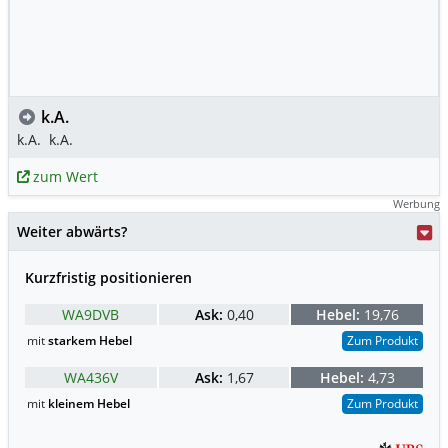
k.A.
k.A.
k.A.
zum Wert
Werbung
Weiter abwärts?
Kurzfristig positionieren
WA9DVB
Ask:
0,40
Hebel:
19,76
mit
starkem Hebel
Zum Produkt
WA436V
Ask:
1,67
Hebel:
4,73
mit
kleinem Hebel
Zum Produkt