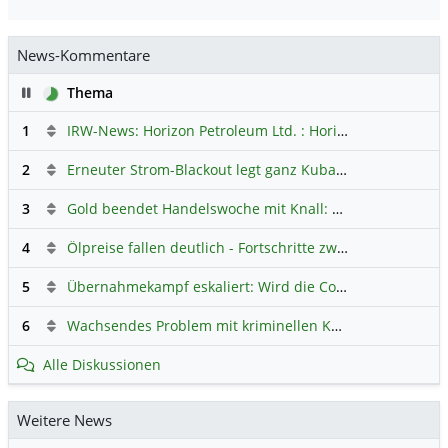
News-Kommentare
Pause
Thema
1
IRW-News: Horizon Petroleum Ltd. : Horizon Petroleum beginnt mit der Testförderung im Projekt Lachowice in Polen und schließt die Platzierung einer überzeichneten Wandelanleihe ab
2
Erneuter Strom-Blackout legt ganz Kuba lahm
Hauptdiskus
3
Gold beendet Handelswoche mit Knall: Barrick Mining – Ist diese Aktie wieder ein Kauf?
4
Ölpreise fallen deutlich - Fortschritte zwischen USA und Iran belasten
5
Übernahmekampf eskaliert: Wird die Commerzbank italienisch?
6
Wachsendes Problem mit kriminellen Kunden im Online-Handel
Alle Diskussionen
Weitere News