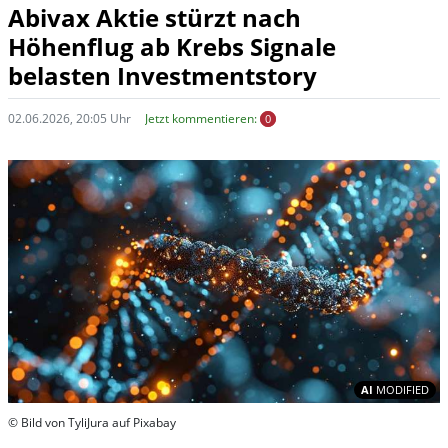
Abivax Aktie stürzt nach
Höhenflug ab Krebs Signale
belasten Investmentstory
02.06.2026, 20:05 Uhr
Jetzt kommentieren:
0
In
AI
MODIFIED
© Bild von TyliJura auf Pixabay