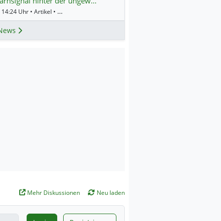
rnsignal hinter der ungew…
Gestern 14:24 Uhr • Artikel • BörsenNEWS.de
News
Mehr Diskussionen
Neu laden