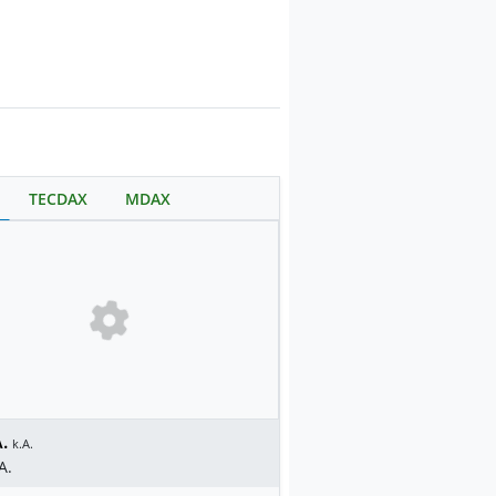
TECDAX
MDAX
.
k.A.
A.