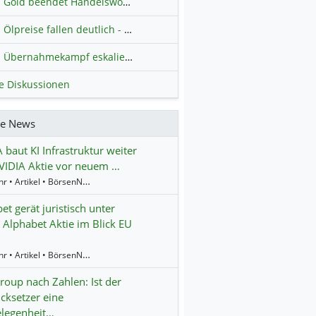
Gold beendet Handelswoche mit Knall: Barrick Mining – Ist diese Aktie wieder ein Kauf?
Ölpreise fallen deutlich - Fortschritte zwischen USA und Iran belasten
Übernahmekampf eskaliert: Wird die Commerzbank italienisch?
H
le Diskussionen
re News
 baut KI Infrastruktur weiter
VIDIA Aktie vor neuem …
16:24 Uhr • Artikel • BörsenNEWS.de
et gerät juristisch unter
 Alphabet Aktie im Blick EU
13:52 Uhr • Artikel • BörsenNEWS.de
oup nach Zahlen: Ist der
cksetzer eine
elegenheit…