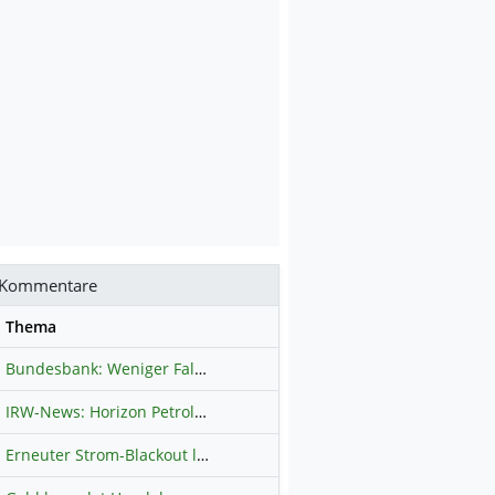
Kommentare
se
Thema
Bundesbank: Weniger Falschgeld in Deutschland
Hauptdiskussion
IRW-News: Horizon Petroleum Ltd. : Horizon Petroleum beginnt mit der Testförderung im Projekt Lachowice in Polen und schließt die Platzierung einer überzeichneten Wandelanleihe ab
Erneuter Strom-Blackout legt ganz Kuba lahm
Hauptdiskussion