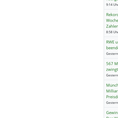
Rekord
Wochen
Zahle
RWE un
beend
567 Mi
zwingt
Münch
Millia
Preisd
Gewinn