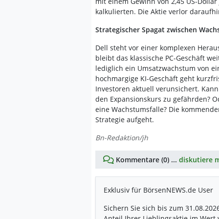
mit einem Gewinn von 2,45 US-Dollar 
kalkulierten. Die Aktie verlor darauf
Strategischer Spagat zwischen Wachs
Dell steht vor einer komplexen Hera
bleibt das klassische PC-Geschäft w
lediglich ein Umsatzwachstum von ei
hochmargige KI-Geschäft geht kurzfris
Investoren aktuell verunsichert. Ka
den Expansionskurs zu gefährden? Od
eine Wachstumsfalle? Die kommenden
Strategie aufgeht.
Bn-Redaktion/jh
Kommentare (0) ...
diskutiere m
Exklusiv für BörsenNEWS.de User
Sichern Sie sich bis zum 31.08.202
Anteil Ihrer Lieblingsaktie im Wert