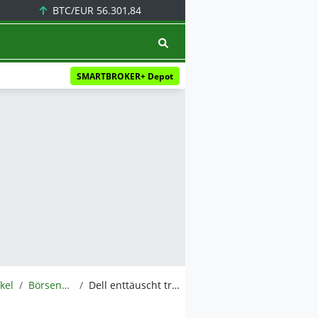
BTC/EUR
56.301,84
SMARTBROKER+ Depot
ikel
BörsenNEWS.de
Dell enttäuscht trotz Rekordzahlen: Dell-Aktie stürzt ab: KI-Geschäft glänzt, doch schwacher Ausblick schockiert Anleger