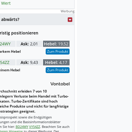
 Wert
Werbung
weise mit KI erstellt.
 abwärts?
ristig positionieren
24WY
Ask:
2,01
Hebel:
19,52
arkem Hebel
Zum Produkt
54ZZ
Ask:
9,43
Hebel:
4,17
einem Hebel
Zum Produkt
chschnitt erleiden 7 von 10
nlegern Verluste beim Handel mit Turbo-
ikaten. Turbo-Zertifikate sind hoch
reiche Produkte und nicht für langfristige
strategien geeignet.
sisprospekt sowie die Endgültigen
ungen und die Basisinformationsblätter
n Sie hier:
BD24WY
VY54ZZ
. Beachten Sie auch
teren Hinweise
zu dieser Werbung. Der