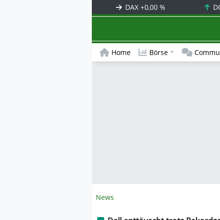
DAX
+0,00 %
D
Home
Börse
Commun
News