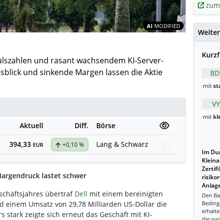
zum
Inhalte teil
AI
MODIFIED
Weiter
Kurzf
talszahlen und rasant wachsendem KI-Server-
sblick und sinkende Margen lassen die Aktie
BD
mit
st
VY
mit
kl
Aktuell
Diff.
Börse
394,33
Lang & Schwarz
+0,10 %
Watchlist
EUR
Im Dur
Kleina
Zertif
argendruck lastet schwer
risiko
Anlage
schäftsjahres übertraf
Dell
mit einem bereinigten
Den Ba
nd einem Umsatz von 29,78 Milliarden US-Dollar die
Beding
erhalte
 stark zeigte sich erneut das Geschäft mit KI-
die
wei