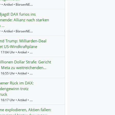
9:14 Uhr • Artikel • BörsenNEWS.de
jagd! DAX furios ins
ende: Allianz nach starken
n …
8:58 Uhr • Artikel • BörsenNEWS.de
d Trump: Milliarden-Deal
et US-Windkraftpläne
Gestern 17:04 Uhr • Artikel • BörsenNEWS.de
llionen Dollar Strafe: Gericht
 Meta zu weitreichenden…
Gestern 16:55 Uhr • Artikel • BörsenNEWS.de
ener Rück im DAX:
rdengewinn trotz
ruck
Gestern 16:17 Uhr • Artikel • BörsenNEWS.de
e explodieren, Aktien fallen: