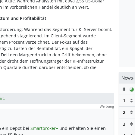
je Aktie, während Analysten mit etwa 2,55 US-Dollar
hin im vorbörslichen Handel deutlich an Wert.
tum und Profitabilität
usforderung: Während das Segment für KI-Server boomt,
eitgehend stagnierend. Im Client-Segment wurde
nem Prozent verzeichnet. Der Fokus auf das
tig zu Lasten der Rentabilität, ein Spagat, der
nn Dell den Margendruck in den Griff bekommen, ohne
er droht dem Hoffnungsträger der KI-Infrastruktur
 Quartale dürften darüber entscheiden, ob die
News-
Pau
it.
1
Werbung
2
3
6 ein Depot bei
Smartbroker+
und erhalten Sie einen
 von 50 Euro.