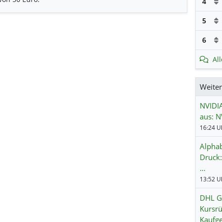
4
5
6
Al
Weite
NVIDIA
aus: N
Alphab
Druck:
…
DHL Gr
Kursrü
Kaufg