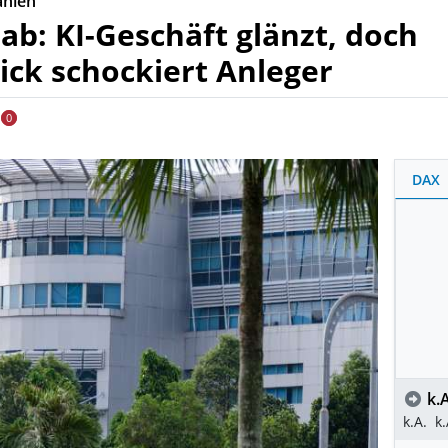
ahlen
 ab: KI-Geschäft glänzt, doch
ick schockiert Anleger
0
DAX
k.A
k.A.
k.