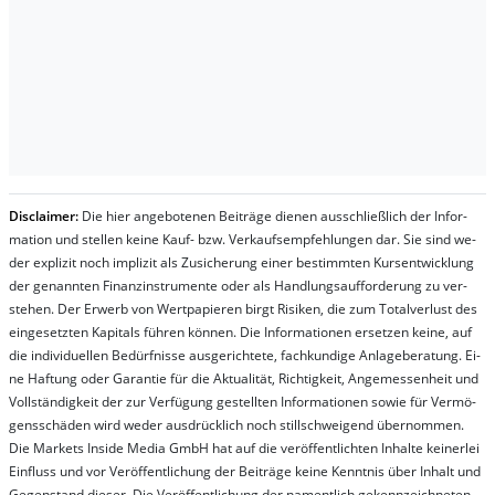
Dis­clai­mer:
Die hier an­ge­bo­te­nen Bei­trä­ge die­nen aus­schließ­lich der In­for­
ma­t­ion und stel­len kei­ne Kauf- bzw. Ver­kaufs­em­pfeh­lung­en dar. Sie sind we­
der ex­pli­zit noch im­pli­zit als Zu­sich­er­ung ei­ner be­stim­mt­en Kurs­ent­wick­lung
der ge­nan­nt­en Fi­nanz­in­stru­men­te oder als Handl­ungs­auf­for­der­ung zu ver­
steh­en. Der Er­werb von Wert­pa­pier­en birgt Ri­si­ken, die zum To­tal­ver­lust des
ein­ge­setz­ten Ka­pi­tals füh­ren kön­nen. Die In­for­ma­tion­en er­setz­en kei­ne, auf
die in­di­vi­du­el­len Be­dür­fnis­se aus­ge­rich­te­te, fach­kun­di­ge An­la­ge­be­ra­tung. Ei­
ne Haf­tung oder Ga­ran­tie für die Ak­tu­ali­tät, Rich­tig­keit, An­ge­mes­sen­heit und
Vol­lständ­ig­keit der zur Ver­fü­gung ge­stel­lt­en In­for­ma­tion­en so­wie für Ver­mö­
gens­schä­den wird we­der aus­drück­lich noch stil­lschwei­gend über­nom­men.
Die Mar­kets In­side Me­dia GmbH hat auf die ver­öf­fent­lich­ten In­hal­te kei­ner­lei
Ein­fluss und vor Ver­öf­fent­lich­ung der Bei­trä­ge kei­ne Ken­nt­nis über In­halt und
Ge­gen­stand die­ser. Die Ver­öf­fent­lich­ung der na­ment­lich ge­kenn­zeich­net­en