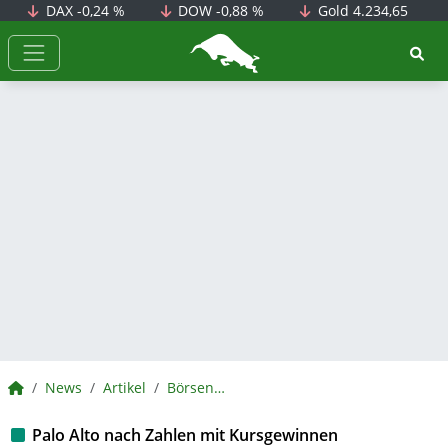
DAX
-0,24 %
DOW
-0,88 %
Gold
4.234,65
BörsenNEWS.de
BörsenNEWS.de
News
Artikel
BörsenNEWS.de
Palo Alto nach Zahlen mit Kursgewinnen