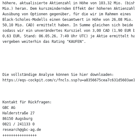
höhere, aktualisierte Aktienzahl in Höhe von 103,32 Mio. (bishe
Mio.) heran. Dem kurszmindernden Effekt der höheren Aktienzahl 
Ausübung von Optionen gegenüber, für die wir im Rahmen eines

Black-Scholes-Modells einen Gesamtwert in Höhe von 26,08 Mio. C
50,10 Mio. CAD) ermittelt haben. In Summe gleichen sich beide E
sodass wir ein unverändertes Kursziel von 3,00 CAD (1,90 EUR be
0,63 EUR, Stand: 06.05.26, 7:49 Uhr UTC) je Aktie ermittelt hab
vergeben weiterhin das Rating "KAUFEN".

Die vollständige Analyse können Sie hier downloaden:

https://eqs-cockpit.com/c/fncls.ssp?u=a8356675cea7c631d5603ae1c
Kontakt für Rückfragen:

GBC AG

Halderstraße 27

86150 Augsburg

0821 / 241133 0

research@gbc-ag.de

++++++++++++++++
