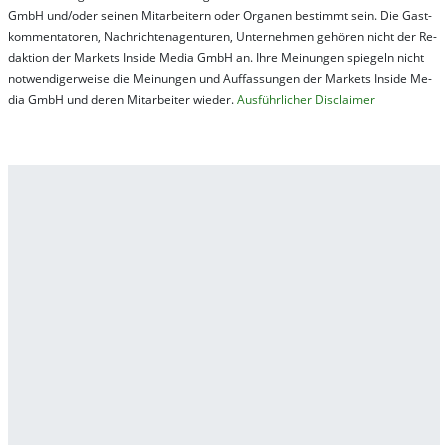
GmbH und/oder sei­nen Mit­ar­bei­tern oder Or­ga­nen be­stim­mt sein. Die Gast­
kom­men­ta­tor­en, Nach­rich­ten­ag­en­tur­en, Un­ter­neh­men ge­hör­en nicht der Re­
dak­tion der Mar­kets In­side Me­dia GmbH an. Ihre Mei­nung­en spie­geln nicht
not­wen­di­ger­wei­se die Mei­nung­en und Auf­fas­sung­en der Mar­kets In­side Me­
dia GmbH und de­ren Mit­ar­bei­ter wie­der.
Aus­führ­lich­er Dis­clai­mer