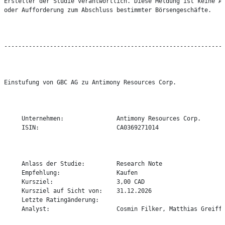
Ersteller der Studie verantwortlich. Diese Meldung ist keine An
oder Aufforderung zum Abschluss bestimmter Börsengeschäfte.

---------------------------------------------------------------
Einstufung von GBC AG zu Antimony Resources Corp.

     Unternehmen:               Antimony Resources Corp.

     ISIN:                      CA0369271014

     Anlass der Studie:         Research Note

     Empfehlung:                Kaufen

     Kursziel:                  3,00 CAD

     Kursziel auf Sicht von:    31.12.2026

     Letzte Ratingänderung:

     Analyst:                   Cosmin Filker, Matthias Greiffe