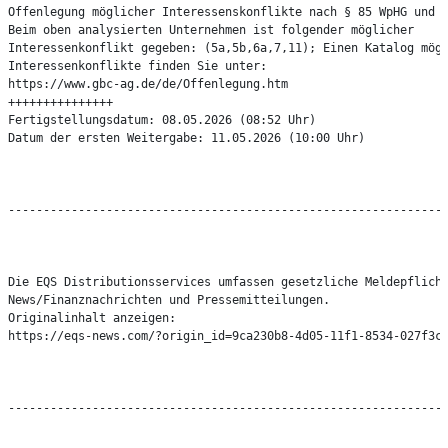
Offenlegung möglicher Interessenskonflikte nach § 85 WpHG und A
Beim oben analysierten Unternehmen ist folgender möglicher

Interessenkonflikt gegeben: (5a,5b,6a,7,11); Einen Katalog mögl
Interessenkonflikte finden Sie unter:

https://www.gbc-ag.de/de/Offenlegung.htm

+++++++++++++++

Fertigstellungsdatum: 08.05.2026 (08:52 Uhr)

Datum der ersten Weitergabe: 11.05.2026 (10:00 Uhr)

---------------------------------------------------------------
Die EQS Distributionsservices umfassen gesetzliche Meldepflicht
News/Finanznachrichten und Pressemitteilungen.

Originalinhalt anzeigen:

https://eqs-news.com/?origin_id=9ca230b8-4d05-11f1-8534-027f3c3
---------------------------------------------------------------