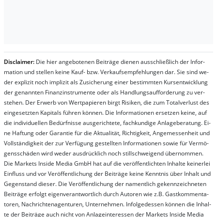
Dis­clai­mer:
Die hier an­ge­bo­te­nen Bei­trä­ge die­nen aus­schließ­lich der In­for­
ma­t­ion und stel­len kei­ne Kauf- bzw. Ver­kaufs­em­pfeh­lung­en dar. Sie sind we­
der ex­pli­zit noch im­pli­zit als Zu­sich­er­ung ei­ner be­stim­mt­en Kurs­ent­wick­lung
der ge­nan­nt­en Fi­nanz­in­stru­men­te oder als Handl­ungs­auf­for­der­ung zu ver­
steh­en. Der Er­werb von Wert­pa­pier­en birgt Ri­si­ken, die zum To­tal­ver­lust des
ein­ge­setz­ten Ka­pi­tals füh­ren kön­nen. Die In­for­ma­tion­en er­setz­en kei­ne, auf
die in­di­vi­du­el­len Be­dür­fnis­se aus­ge­rich­te­te, fach­kun­di­ge An­la­ge­be­ra­tung. Ei­
ne Haf­tung oder Ga­ran­tie für die Ak­tu­ali­tät, Rich­tig­keit, An­ge­mes­sen­heit und
Vol­lständ­ig­keit der zur Ver­fü­gung ge­stel­lt­en In­for­ma­tion­en so­wie für Ver­mö­
gens­schä­den wird we­der aus­drück­lich noch stil­lschwei­gend über­nom­men.
Die Mar­kets In­side Me­dia GmbH hat auf die ver­öf­fent­lich­ten In­hal­te kei­ner­lei
Ein­fluss und vor Ver­öf­fent­lich­ung der Bei­trä­ge kei­ne Ken­nt­nis über In­halt und
Ge­gen­stand die­ser. Die Ver­öf­fent­lich­ung der na­ment­lich ge­kenn­zeich­net­en
Bei­trä­ge er­folgt ei­gen­ver­ant­wort­lich durch Au­tor­en wie z.B. Gast­kom­men­ta­
tor­en, Nach­richt­en­ag­en­tur­en, Un­ter­neh­men. In­fol­ge­des­sen kön­nen die In­hal­
te der Bei­trä­ge auch nicht von An­la­ge­in­te­res­sen der Mar­kets In­side Me­dia