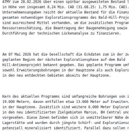
ATMY zum 28.02.2026 über einen spürbar ausgeweiteten Bestand li
in Höhe von insgesamt 8,24 Mio. CAD (31.08.25: 1,75 Mio. CAD). 
Unternehmensangaben reicht der aktuelle Bestand für die Finanzi
gesamten notwendigen Explorationsprogramms des Bald-Hill-Projek
sind ausreichend Mittel vorhanden, um die zusätzlichen Programm
Ressourcenschätzung, die Beantragung der Baugenehmigung sowie d
Durchführung der technischen Lückenanalyse zu finanzieren.

Am 07 Mai 2026 hat die Gesellschaft die Eckdaten zum in der zwe
geplanten Beginn der nächsten Explorationsphase auf dem Bald

Hill-Antimonprojekt bekannt gegeben. Das geplante Programm umfa
sowohl Erweiterungsbohrungen in der Hauptzone als auch Explorat
in den neu entdeckten Gebieten abseits der Hauptzone.

Kern des aktuellen Programms sind umfangreiche Bohrungen von in
19.000 Metern, davon entfallen etwa 13.000 Meter auf Erweiterun
in der Hauptzone. Zusätzlich sind weitere 6.000 Meter Explorati
in den neu identifizierten Zielgebieten Marcus, BH Central und 
vorgesehen. Diese Zonen befinden sich in unmittelbarer Nähe der
Lagerstätte und wurden durch jüngste Schürf- und Explorationsar
potenziell mineralisiert identifiziert. Parallel dazu sollen re