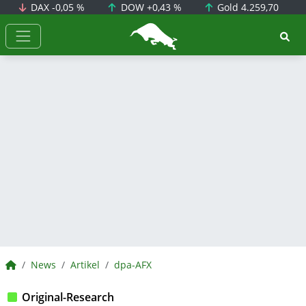
DAX
-0,05 %
DOW
+0,43 %
Gold
4.259,70
BörsenNEWS.de
BörsenNEWS.de
News
Artikel
dpa-AFX
Original-Research