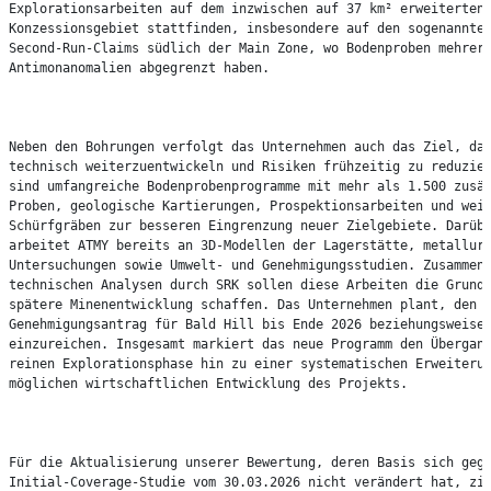
Explorationsarbeiten auf dem inzwischen auf 37 km² erweiterten

Konzessionsgebiet stattfinden, insbesondere auf den sogenannten
Second-Run-Claims südlich der Main Zone, wo Bodenproben mehrere
Antimonanomalien abgegrenzt haben.

Neben den Bohrungen verfolgt das Unternehmen auch das Ziel, das
technisch weiterzuentwickeln und Risiken frühzeitig zu reduzier
sind umfangreiche Bodenprobenprogramme mit mehr als 1.500 zusät
Proben, geologische Kartierungen, Prospektionsarbeiten und weit
Schürfgräben zur besseren Eingrenzung neuer Zielgebiete. Darübe
arbeitet ATMY bereits an 3D-Modellen der Lagerstätte, metallurg
Untersuchungen sowie Umwelt- und Genehmigungsstudien. Zusammen 
technischen Analysen durch SRK sollen diese Arbeiten die Grundl
spätere Minenentwicklung schaffen. Das Unternehmen plant, den

Genehmigungsantrag für Bald Hill bis Ende 2026 beziehungsweise 
einzureichen. Insgesamt markiert das neue Programm den Übergang
reinen Explorationsphase hin zu einer systematischen Erweiterun
möglichen wirtschaftlichen Entwicklung des Projekts.

Für die Aktualisierung unserer Bewertung, deren Basis sich gege
Initial-Coverage-Studie vom 30.03.2026 nicht verändert hat, zie