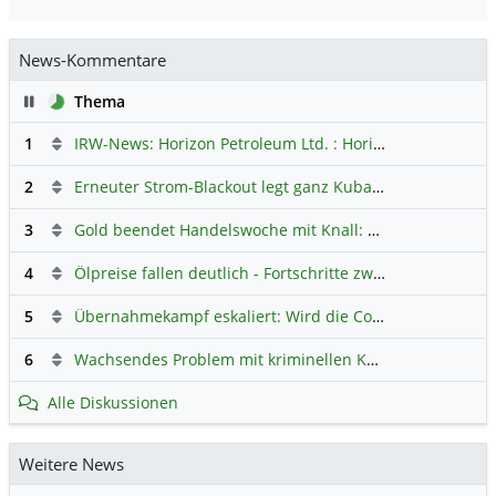
News-Kommentare
Pause
Thema
1
IRW-News: Horizon Petroleum Ltd. : Horizon Petroleum beginnt mit der Testförderung im Projekt Lachowice in Polen und schließt die Platzierung einer überzeichneten Wandelanleihe ab
2
Erneuter Strom-Blackout legt ganz Kuba lahm
Hauptdiskus
3
Gold beendet Handelswoche mit Knall: Barrick Mining – Ist diese Aktie wieder ein Kauf?
4
Ölpreise fallen deutlich - Fortschritte zwischen USA und Iran belasten
5
Übernahmekampf eskaliert: Wird die Commerzbank italienisch?
6
Wachsendes Problem mit kriminellen Kunden im Online-Handel
Alle Diskussionen
Weitere News