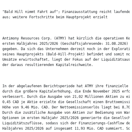
"Bald Hill nimmt Fahrt auf"; Finanzausstattung reicht laufendes
aus; weitere Fortschritte beim Hauptprojekt erzielt

Antimony Resources Corp. (ATMY) hat kürzlich die operativen Ken
ersten Halbjahres 2025/2026 (Geschäftsjahresende: 31.08.2026) b
gegeben. Da sich das Unternehmen derzeit noch in der Exploratio
seines Hauptprojekts (Bald-Hill-Projekt) befindet und somit noc
Umsätze erwirtschaftet, liegt der Fokus auf der Liquiditätsauss
der daraus resultierenden Kapitalreichweite.

In der abgelaufenen Berichtsperiode hat ATMY ihre finanzielle A
durch die größere Kapitalerhöhung, die Ende November 2025 erfol
verbessert. Durch die Ausgabe von 21,02 Millionen Aktien zu ein
0,45 CAD je Aktie erzielte die Gesellschaft einen Bruttoemissio
Höhe von 9,46 Mio. CAD. Der Nettoemissionserlös liegt bei 8,70 
Durch die zusätzliche Ausgabe von Aktien zur Bedienung von Warr
Optionen im ersten Halbjahr 2025/2026 generierte die Gesellscha
Liquiditätszuflüsse, sodass sich der Finanzierungs-Cashflow des
Halbjahres 2025/2026 auf insgesamt 11,93 Mio. CAD summiert. Som