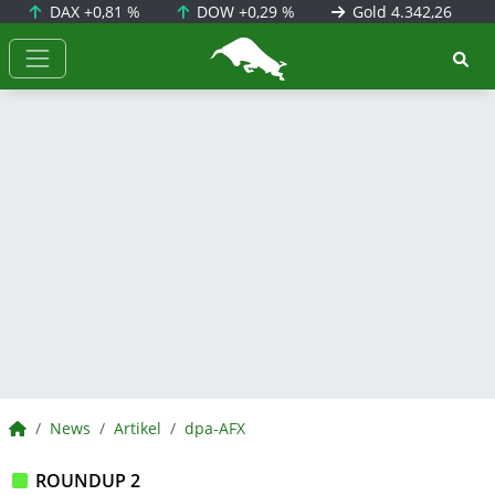
DAX
+0,81 %
DOW
+0,29 %
Gold
4.342,26
BörsenNEWS.de
BörsenNEWS.de
News
Artikel
dpa-AFX
ROUNDUP 2