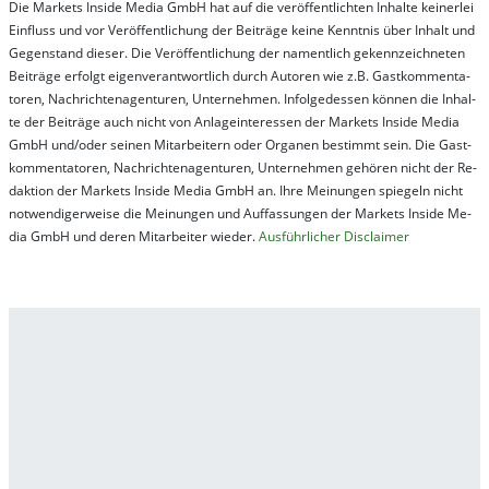
Die Mar­kets In­side Me­dia GmbH hat auf die ver­öf­fent­lich­ten In­hal­te kei­ner­lei
Ein­fluss und vor Ver­öf­fent­lich­ung der Bei­trä­ge kei­ne Ken­nt­nis über In­halt und
Ge­gen­stand die­ser. Die Ver­öf­fent­lich­ung der na­ment­lich ge­kenn­zeich­net­en
Bei­trä­ge er­folgt ei­gen­ver­ant­wort­lich durch Au­tor­en wie z.B. Gast­kom­men­ta­
tor­en, Nach­richt­en­ag­en­tur­en, Un­ter­neh­men. In­fol­ge­des­sen kön­nen die In­hal­
te der Bei­trä­ge auch nicht von An­la­ge­in­te­res­sen der Mar­kets In­side Me­dia
GmbH und/oder sei­nen Mit­ar­bei­tern oder Or­ga­nen be­stim­mt sein. Die Gast­
kom­men­ta­tor­en, Nach­rich­ten­ag­en­tur­en, Un­ter­neh­men ge­hör­en nicht der Re­
dak­tion der Mar­kets In­side Me­dia GmbH an. Ihre Mei­nung­en spie­geln nicht
not­wen­di­ger­wei­se die Mei­nung­en und Auf­fas­sung­en der Mar­kets In­side Me­
dia GmbH und de­ren Mit­ar­bei­ter wie­der.
Aus­führ­lich­er Dis­clai­mer