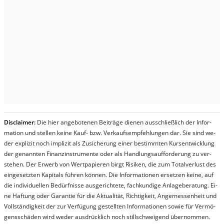
Dis­clai­mer:
Die hier an­ge­bo­te­nen Bei­trä­ge die­nen aus­schließ­lich der In­for­
ma­t­ion und stel­len kei­ne Kauf- bzw. Ver­kaufs­em­pfeh­lung­en dar. Sie sind we­
der ex­pli­zit noch im­pli­zit als Zu­sich­er­ung ei­ner be­stim­mt­en Kurs­ent­wick­lung
der ge­nan­nt­en Fi­nanz­in­stru­men­te oder als Handl­ungs­auf­for­der­ung zu ver­
steh­en. Der Er­werb von Wert­pa­pier­en birgt Ri­si­ken, die zum To­tal­ver­lust des
ein­ge­setz­ten Ka­pi­tals füh­ren kön­nen. Die In­for­ma­tion­en er­setz­en kei­ne, auf
die in­di­vi­du­el­len Be­dür­fnis­se aus­ge­rich­te­te, fach­kun­di­ge An­la­ge­be­ra­tung. Ei­
ne Haf­tung oder Ga­ran­tie für die Ak­tu­ali­tät, Rich­tig­keit, An­ge­mes­sen­heit und
Vol­lständ­ig­keit der zur Ver­fü­gung ge­stel­lt­en In­for­ma­tion­en so­wie für Ver­mö­
gens­schä­den wird we­der aus­drück­lich noch stil­lschwei­gend über­nom­men.