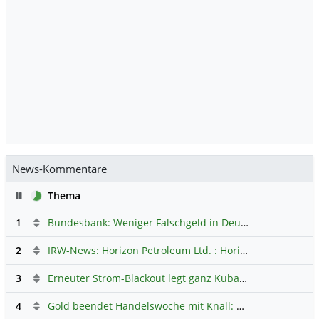
News-Kommentare
Pause
Thema
1
Bundesbank: Weniger Falschgeld in Deutschland
Hauptdi
2
IRW-News: Horizon Petroleum Ltd. : Horizon Petroleum beginnt mit der Testförderung im Projekt Lachowice in Polen und schließt die Platzierung einer überzeichneten Wandelanleihe ab
3
Erneuter Strom-Blackout legt ganz Kuba lahm
Hauptdiskus
4
Gold beendet Handelswoche mit Knall: Barrick Mining – Ist diese Aktie wieder ein Kauf?