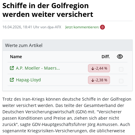
Schiffe in der Golfregion
werden weiter versichert
16.04.2026, 18:41 Uhr von dpa-AFX
Jetzt kommentieren:
0
Werte zum Artikel
Name
Diff.
A.P. Moeller - Maersk (B)
-2,44 %
Watc
Hapag-Lloyd
-2,38 %
Watc
Trotz des Iran-Kriegs können deutsche Schiffe in der Golfregion
weiter versichert werden. Das teilte der Gesamtverband der
Deutschen Versicherungswirtschaft (GDV) mit. "Versicherer
passen Konditionen und Preise an, ziehen sich aber nicht
zurück", sagte GDV-Hauptgeschäftsführer Jörg Asmussen. Auch
sogenannte Kriegsrisiken-Versicherungen, die üblicherweise