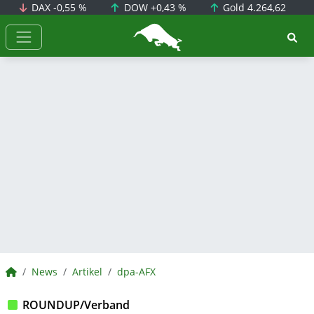
DAX
-0,55 %
DOW
+0,43 %
Gold
4.264,62
BörsenNEWS.de
BörsenNEWS.de
News
Artikel
dpa-AFX
ROUNDUP/Verband