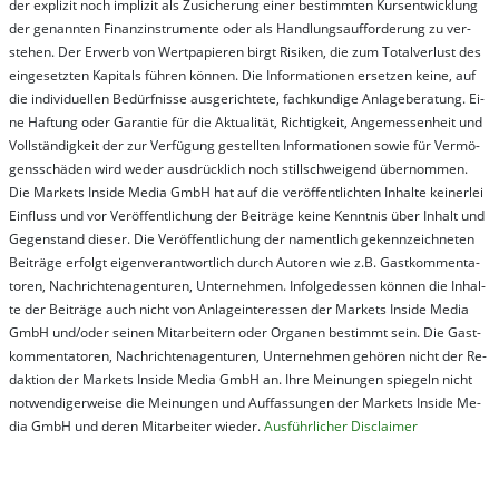
der ex­pli­zit noch im­pli­zit als Zu­sich­er­ung ei­ner be­stim­mt­en Kurs­ent­wick­lung
der ge­nan­nt­en Fi­nanz­in­stru­men­te oder als Handl­ungs­auf­for­der­ung zu ver­
steh­en. Der Er­werb von Wert­pa­pier­en birgt Ri­si­ken, die zum To­tal­ver­lust des
ein­ge­setz­ten Ka­pi­tals füh­ren kön­nen. Die In­for­ma­tion­en er­setz­en kei­ne, auf
die in­di­vi­du­el­len Be­dür­fnis­se aus­ge­rich­te­te, fach­kun­di­ge An­la­ge­be­ra­tung. Ei­
ne Haf­tung oder Ga­ran­tie für die Ak­tu­ali­tät, Rich­tig­keit, An­ge­mes­sen­heit und
Vol­lständ­ig­keit der zur Ver­fü­gung ge­stel­lt­en In­for­ma­tion­en so­wie für Ver­mö­
gens­schä­den wird we­der aus­drück­lich noch stil­lschwei­gend über­nom­men.
Die Mar­kets In­side Me­dia GmbH hat auf die ver­öf­fent­lich­ten In­hal­te kei­ner­lei
Ein­fluss und vor Ver­öf­fent­lich­ung der Bei­trä­ge kei­ne Ken­nt­nis über In­halt und
Ge­gen­stand die­ser. Die Ver­öf­fent­lich­ung der na­ment­lich ge­kenn­zeich­net­en
Bei­trä­ge er­folgt ei­gen­ver­ant­wort­lich durch Au­tor­en wie z.B. Gast­kom­men­ta­
tor­en, Nach­richt­en­ag­en­tur­en, Un­ter­neh­men. In­fol­ge­des­sen kön­nen die In­hal­
te der Bei­trä­ge auch nicht von An­la­ge­in­te­res­sen der Mar­kets In­side Me­dia
GmbH und/oder sei­nen Mit­ar­bei­tern oder Or­ga­nen be­stim­mt sein. Die Gast­
kom­men­ta­tor­en, Nach­rich­ten­ag­en­tur­en, Un­ter­neh­men ge­hör­en nicht der Re­
dak­tion der Mar­kets In­side Me­dia GmbH an. Ihre Mei­nung­en spie­geln nicht
not­wen­di­ger­wei­se die Mei­nung­en und Auf­fas­sung­en der Mar­kets In­side Me­
dia GmbH und de­ren Mit­ar­bei­ter wie­der.
Aus­führ­lich­er Dis­clai­mer