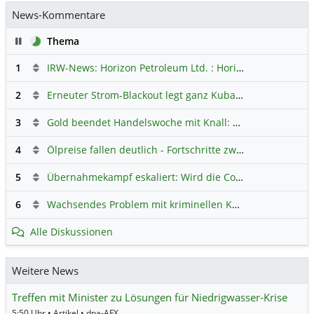
News-Kommentare
Pause
Thema
1
IRW-News: Horizon Petroleum Ltd. : Horizon Petroleum beginnt mit der Testförderung im Projekt Lachowice in Polen und schließt die Platzierung einer überzeichneten Wandelanleihe ab
2
Erneuter Strom-Blackout legt ganz Kuba lahm
Hauptdiskus
3
Gold beendet Handelswoche mit Knall: Barrick Mining – Ist diese Aktie wieder ein Kauf?
4
Ölpreise fallen deutlich - Fortschritte zwischen USA und Iran belasten
5
Übernahmekampf eskaliert: Wird die Commerzbank italienisch?
6
Wachsendes Problem mit kriminellen Kunden im Online-Handel
Alle Diskussionen
Weitere News
Treffen mit Minister zu Lösungen für Niedrigwasser-Krise
5:50 Uhr • Artikel • dpa-AFX