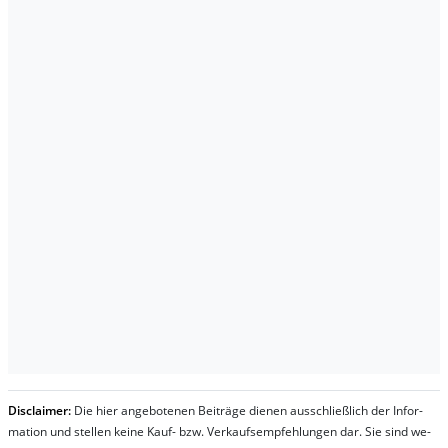
Dis­clai­mer:
Die hier an­ge­bo­te­nen Bei­trä­ge die­nen aus­schließ­lich der In­for­
ma­t­ion und stel­len kei­ne Kauf- bzw. Ver­kaufs­em­pfeh­lung­en dar. Sie sind we­