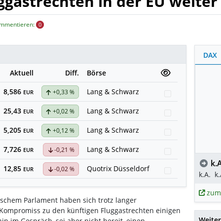
ggastrechten in der EU weiter
ommentieren:
0
DAX
Aktuell
Diff.
Börse
8,586
Lang & Schwarz
+0,33 %
Watchlist
EUR
25,43
Lang & Schwarz
+0,02 %
Watchlist
EUR
5,205
Lang & Schwarz
+0,12 %
Watchlist
EUR
7,726
Lang & Schwarz
-0,21 %
Watchlist
EUR
k.A
12,85
Quotrix Düsseldorf
-0,02 %
Watchlist
EUR
k.A.
k.
zum
ischem Parlament haben sich trotz langer
Kompromiss zu den künftigen Fluggastrechten einigen
Weiter
n im Gespräch, sei aber nicht bereit, einen