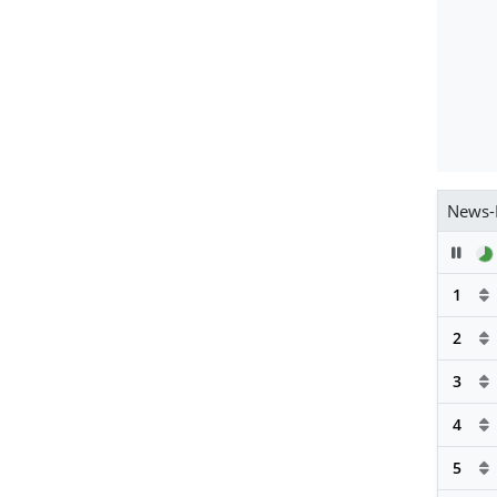
News-
Pau
1
2
3
4
5