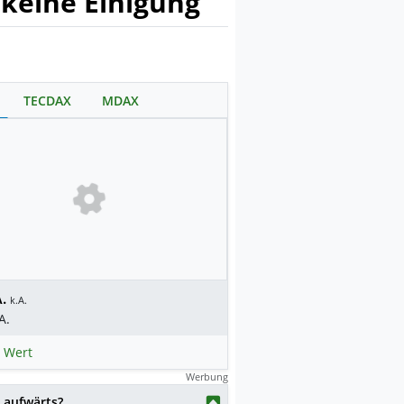
 keine Einigung
TECDAX
MDAX
.
k.A.
A.
 Wert
Werbung
 aufwärts?