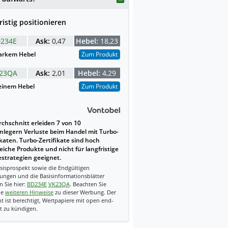
ristig positionieren
234E
Ask:
0,47
Hebel:
18,23
arkem Hebel
Zum Produkt
23QA
Ask:
2,01
Hebel:
4,29
einem Hebel
Zum Produkt
chschnitt erleiden 7 von 10
nlegern Verluste beim Handel mit Turbo-
ikaten. Turbo-Zertifikate sind hoch
reiche Produkte und nicht für langfristige
strategien geeignet.
sisprospekt sowie die Endgültigen
ungen und die Basisinformationsblätter
n Sie hier:
BD234E
VK23QA
. Beachten Sie
ie
weiteren Hinweise
zu dieser Werbung. Der
t ist berechtigt, Wertpapiere mit open end-
t zu kündigen.