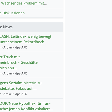
Wachsendes Problem mit kriminellen Kunden im Online-Handel
H
le Diskussionen
re News
LASH: Leitindex wenig bewegt
 unter seinem Rekordhoch
 • Artikel • dpa-AFX
r Truck mit
einbruch - Geschäfte
 sich spü…
 • Artikel • dpa-AFX
gens Sozialministerin zu
debatte: Fokus auf …
 • Artikel • dpa-AFX
UP/Neue Hypothek für Iran-
che: Jemen-Konflikt eskaliert…