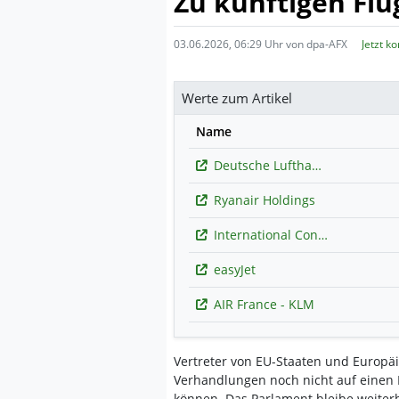
Zu künftigen Flu
03.06.2026, 06:29 Uhr von dpa-AFX
Jetzt k
Werte zum Artikel
Name
Deutsche Lufthansa
Ryanair Holdings
International Consolidated Airlines Group
easyJet
AIR France - KLM
Vertreter von EU-Staaten und Europä
Verhandlungen noch nicht auf einen 
können. Das Parlament bleibe weiterhi