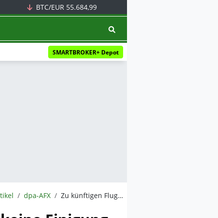
BTC/EUR
55.684,99
SMARTBROKER+ Depot
tikel
dpa-AFX
Zu künftigen Fluggastrechten in der EU weiter keine Einigung