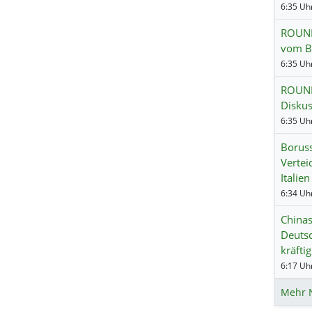
6:35 Uhr
ROUND
vom B
6:35 Uhr
ROUNDU
Disku
6:35 Uhr
Boruss
Vertei
Italien
6:34 Uhr
Chinas
Deutsc
kräftig
6:17 Uhr
Mehr 