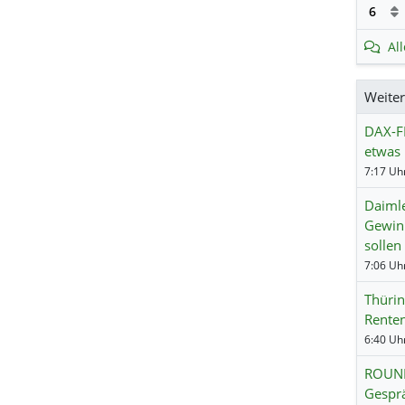
6
Al
Weite
DAX-F
etwas
7:17 Uhr
Daimle
Gewinn
sollen
7:06 Uhr
Thürin
Renten
6:40 Uhr
ROUND
Gesprä