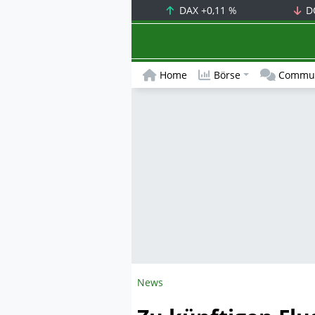
DAX
+0,11 %
D
Home
Börse
Commun
News