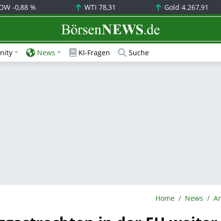
OW
-0,88 %
WTI
78,31
Gold
4.267,91
BörsenNEWS.de
ity
News
KI-Fragen
Suche
BörsenNEWS.de
Home
News
Ar