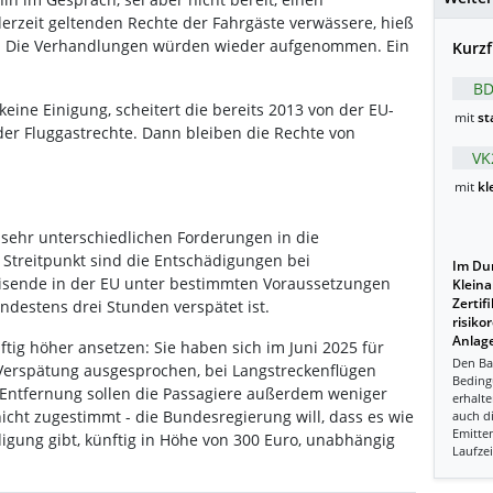
erzeit geltenden Rechte der Fahrgäste verwässere, hieß
s. Die Verhandlungen würden wieder aufgenommen. Ein
Kurzf
BD
i keine Einigung, scheitert die bereits 2013 von der EU-
mit
st
r Fluggastrechte. Dann bleiben die Rechte von
VK
mit
kl
sehr unterschiedlichen Forderungen in die
Streitpunkt sind die Entschädigungen bei
Im Dur
sende in der EU unter bestimmten Voraussetzungen
Kleina
Zertif
ndestens drei Stunden verspätet ist.
risiko
Anlage
ftig höher ansetzen: Sie haben sich im Juni 2025 für
Den Ba
Verspätung ausgesprochen, bei Langstreckenflügen
Beding
h Entfernung sollen die Passagiere außerdem weniger
erhalte
cht zugestimmt - die Bundesregierung will, dass es wie
auch d
Emitten
igung gibt, künftig in Höhe von 300 Euro, unabhängig
Laufzei