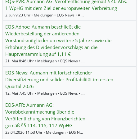
EQS-PVR: Aumann AG: Veröffentlichung gemäß § 40 Abs.
1 WpHG mit dem Ziel der europaweiten Verbreitung
2. Jun 9:23 Uhr • Meldungen • EQS News •
Aumann
EQS-Adhoc: Aumann beschließt die
Wiederbestellung der amtierenden
Vorstandsmitglieder um weitere 5 Jahre sowie die
Erhöhung des Dividendenvorschlags an die
Hauptversammlung auf 1,11 €
21. Mai 8:46 Uhr • Meldungen • EQS News •
Aumann
EQS-News: Aumann mit fortschreitender
Diversifizierung und solider Profitabilität im ersten
Quartal 2026
12. Mai 7:45 Uhr • Meldungen • EQS News •
Aumann
EQS-AFR: Aumann AG:
Vorabbekanntmachung über die
Veröffentlichung von Finanzberichten
gemäß §§ 114, 115, 117 WpHG
23.04.2026 11:53 Uhr • Meldungen • EQS News •
Aumann