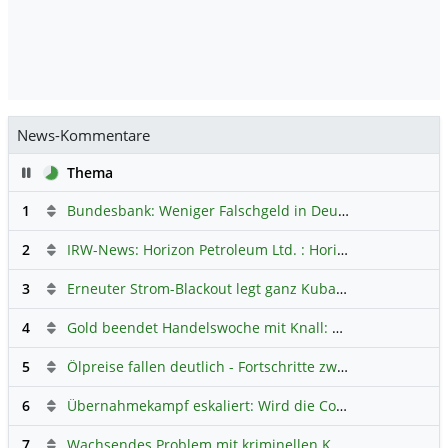
News-Kommentare
Pause
Thema
1
Bundesbank: Weniger Falschgeld in Deutschland
Hauptdi
2
IRW-News: Horizon Petroleum Ltd. : Horizon Petroleum beginnt mit der Testförderung im Projekt Lachowice in Polen und schließt die Platzierung einer überzeichneten Wandelanleihe ab
3
Erneuter Strom-Blackout legt ganz Kuba lahm
Hauptdiskus
4
Gold beendet Handelswoche mit Knall: Barrick Mining – Ist diese Aktie wieder ein Kauf?
5
Ölpreise fallen deutlich - Fortschritte zwischen USA und Iran belasten
6
Übernahmekampf eskaliert: Wird die Commerzbank italienisch?
7
Wachsendes Problem mit kriminellen Kunden im Online-Handel