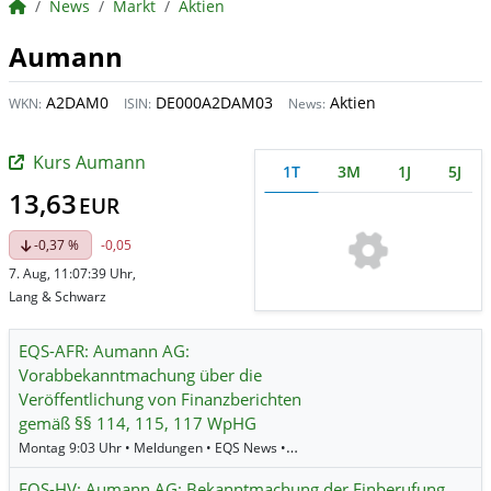
BörsenNEWS.de
News
Markt
Aktien
Aumann
A2DAM0
DE000A2DAM03
Aktien
WKN:
ISIN:
News:
Kurs Aumann
1T
3M
1J
5J
13,63
EUR
-0,37 %
-0,05
7. Aug, 11:07:39 Uhr,
Lang & Schwarz
EQS-AFR: Aumann AG:
Vorabbekanntmachung über die
Veröffentlichung von Finanzberichten
gemäß §§ 114, 115, 117 WpHG
Montag 9:03 Uhr • Meldungen • EQS News •
Aumann
EQS-HV: Aumann AG: Bekanntmachung der Einberufung