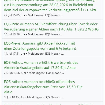
zur Hauptversammlung am 28.08.2026 in Bielefeld mit
dem Ziel der europaweiten Verbreitung gemäß §121 AktG
22. Jul 15:05 Uhr • Meldungen • EQS News •
Aumann
EQS-PVR: Aumann AG: Veröffentlichung über Erwerb oder
Veräußerung eigener Aktien nach § 40 Abs. 1 Satz 2 WpHG
16. Jul 13:56 Uhr • Meldungen • EQS News •
Aumann
EQS-News: Aumann gibt Aktienrückkauf mit
einer Zuteilungsquote von rund 6 % bekannt
14. Jul 17:51 Uhr • Meldungen • EQS News •
Aumann
EQS-Adhoc: Aumann erhöht Erwerbspreis des
Aktienrückkaufangebots auf 17,80 € je Aktie
22. Jun 13:32 Uhr • Meldungen • EQS News •
Aumann
EQS-Adhoc: Aumann beschließt öffentliches
Aktienrückkaufangebot zum Preis von 16,50 € je
Aktie
5. Jun 10:45 Uhr • Meldungen • EQS News •
Aumann