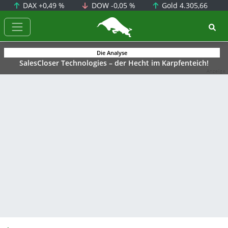
DAX
+0,49 %
DOW
-0,05 %
Gold
4.305,66
BörsenNEWS.de
Die Analyse
SalesCloser Technologies – der Hecht im Karpfenteich!
Anzeige