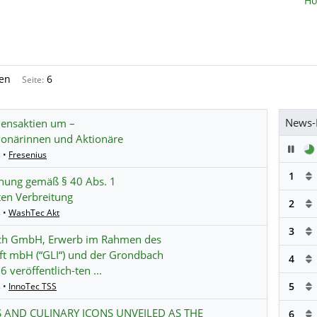
H
gen
6
Seite:
News-
mensaktien um –
onärinnen und Aktionäre
Pau
 •
Fresenius
1
chung gemäß § 40 Abs. 1
en Verbreitung
2
 •
WashTec Akt
3
ch GmbH, Erwerb im Rahmen des
aft mbH (“GLI“) und der Grondbach
4
veröffentlich-ten ...
5
 •
InnoTec TSS
 AND CULINARY ICONS UNVEILED AS THE
6