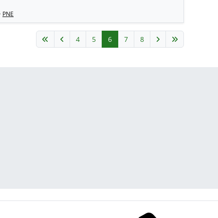
•
PNE
4
5
6
7
8