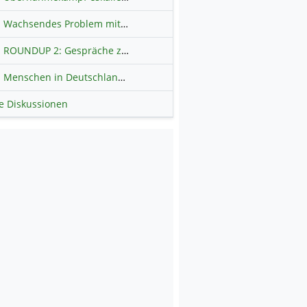
Wachsendes Problem mit kriminellen Kunden im Online-Handel
H
ROUNDUP 2: Gespräche zwischen Iran und USA starten - Vance optimistisch
Menschen in Deutschland zahlen überwiegend ohne Bargeld
Haup
le Diskussionen