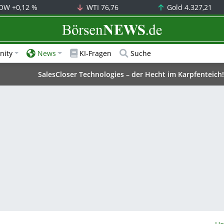
OW
+0,12 %
WTI
76,76
Gold
4.327,21
BörsenNEWS.de
ity
News
KI-Fragen
Suche
SalesCloser Technologies – der Hecht im Karpfenteich!
Bö