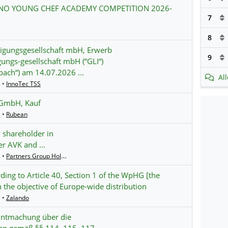
RINO YOUNG CHEF ACADEMY COMPETITION 2026-
7
s
8
ligungsgesellschaft mbH, Erwerb
9
ungs-gesellschaft mbH (“GLI“)
ch“) am 14.07.2026 ...
Al
 •
InnoTec TSS
 GmbH, Kauf
 •
Rubean
 shareholder in
der AVK and …
 •
Partners Group Holding
ding to Article 40, Section 1 of the WpHG [the
 the objective of Europe-wide distribution
 •
Zalando
nntmachung über die