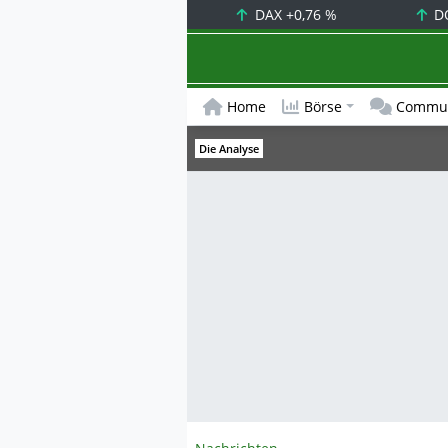
DAX
+0,76 %
D
Home
Börse
Commun
Die Analyse