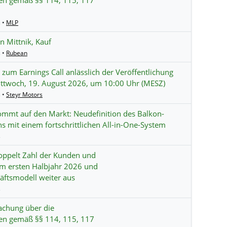
ten gemäß §§ 114, 115, 117
 •
MLP
n Mittnik, Kauf
 •
Rubean
zum Earnings Call anlässlich der Veröffentlichung
ittwoch, 19. August 2026, um 10:00 Uhr (MESZ)
 •
Steyr Motors
mt auf den Markt: Neudefinition des Balkon-
 mit einem fortschrittlichen All-in-One-System
s
ppelt Zahl der Kunden und
im ersten Halbjahr 2026 und
äftsmodell weiter aus
s
chung über die
ten gemäß §§ 114, 115, 117