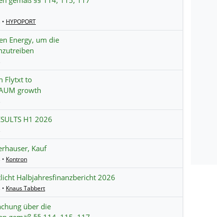
ten gemäß §§ 114, 115, 117
 •
HYPOPORT
en Energy, um die
nzutreiben
s
 Flytxt to
e AUM growth
s
ESULTS H1 2026
s
rhauser, Kauf
 •
Kontron
licht Halbjahresfinanzbericht 2026
 •
Knaus Tabbert
chung über die