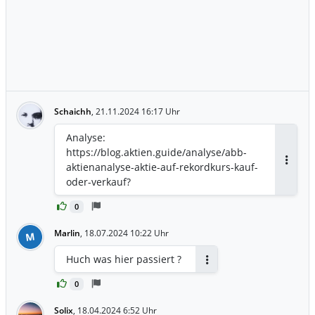
Schaichh
,
21.11.2024 16:17 Uhr
Analyse:
https://blog.aktien.guide/analyse/abb-
aktienanalyse-aktie-auf-rekordkurs-kauf-
Antwor
oder-verkauf?
0
Marlin
,
18.07.2024 10:22 Uhr
M
Huch was hier passiert ?
Antworten
0
Solix
,
18.04.2024 6:52 Uhr