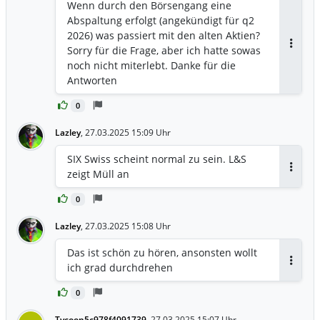
Wenn durch den Börsengang eine
Abspaltung erfolgt (angekündigt für q2
2026) was passiert mit den alten Aktien?
Sorry für die Frage, aber ich hatte sowas
Antwor
noch nicht miterlebt. Danke für die
Antworten
0
Lazley
,
27.03.2025 15:09 Uhr
SIX Swiss scheint normal zu sein. L&S
zeigt Müll an
Antwor
0
Lazley
,
27.03.2025 15:08 Uhr
Das ist schön zu hören, ansonsten wollt
ich grad durchdrehen
Antwor
0
Tycoon5c978f4091739
,
27.03.2025 15:07 Uhr