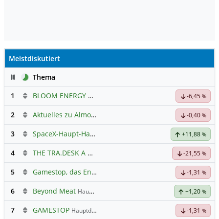
Meistdiskutiert
Pause
Thema
1
BLOOM ENERGY A
Hauptdiskussion
-6,45
%
2
Aktuelles zu Almonty Industries
-0,40
%
3
SpaceX-Haupt-Hauptforum
+11,88
%
4
THE TRA.DESK A DL-,000001
Hauptdiskussion
-21,55
%
5
Gamestop, das Ende naht
-1,31
%
6
Beyond Meat
Hauptdiskussion
+1,20
%
7
GAMESTOP
Hauptdiskussion
-1,31
%