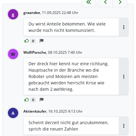
graandee
,
11.09.2025 22:48 Uhr
g
Du wirst Anteile bekommen. Wie viele
wurde noch nicht kommuniziert.
Antwor
0
WolfiPorsche
,
08.10.2025 7:40 Uhr
W
Der dreck hier kennt nur eine richtung.
Hauptsache in der Branche wo die
Roboter und Motoren am meisten
Antwor
gebraucht werden herrscht Krise wie
nach dem 2.weltkrieg.
0
Aktienkäufer
,
16.10.2025 9:13 Uhr
A
Scheint derzeit nicht gut anzukommen,
sprich die neuen Zahlen
Antwor