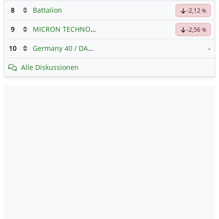
8
Battalion
-2,12
%
9
MICRON TECHNOLOGY
Hauptdiskussion
-2,56
%
10
Germany 40 / DAX Prognose
-
Alle Diskussionen