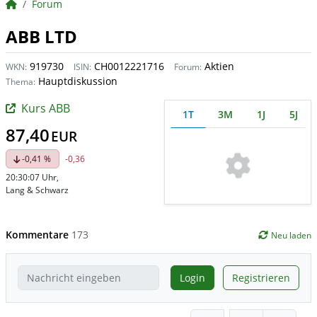
BörsenNEWS.de
Forum
ABB LTD
919730
CH0012221716
Aktien
WKN:
ISIN:
Forum:
Hauptdiskussion
Thema:
Kurs ABB
1T
3M
1J
5J
87,40
EUR
-0,41 %
-0,36
20:30:07 Uhr
,
Lang & Schwarz
Kommentare
173
Neu laden
Login
Registrieren