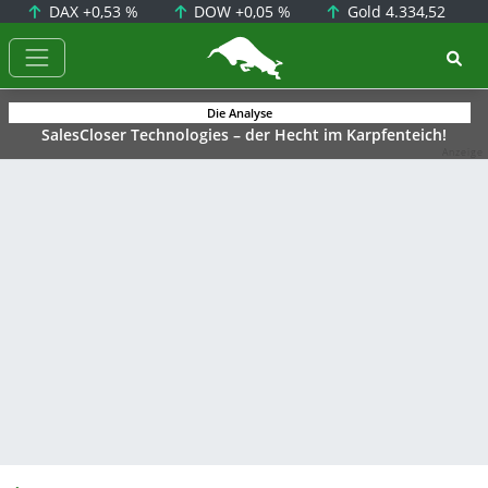
DAX
+0,53 %
DOW
+0,05 %
Gold
4.334,52
BörsenNEWS.de
Die Analyse
SalesCloser Technologies – der Hecht im Karpfenteich!
Anzeige