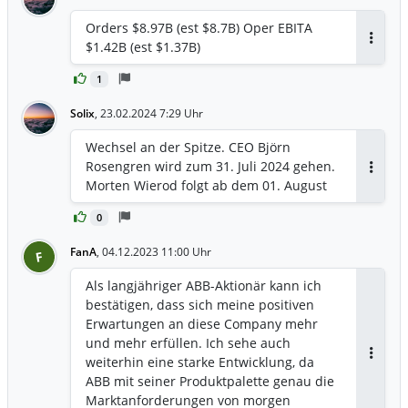
Orders $8.97B (est $8.7B) Oper EBITA
$1.42B (est $1.37B)
Antwor
1
Solix
,
23.02.2024 7:29 Uhr
Wechsel an der Spitze. CEO Björn
Rosengren wird zum 31. Juli 2024 gehen.
Antwor
Morten Wierod folgt ab dem 01. August
0
FanA
,
04.12.2023 11:00 Uhr
F
Als langjähriger ABB-Aktionär kann ich
bestätigen, dass sich meine positiven
Erwartungen an diese Company mehr
und mehr erfüllen. Ich sehe auch
weiterhin eine starke Entwicklung, da
Antwor
ABB mit seiner Produktpalette genau die
Marktanforderungen von morgen