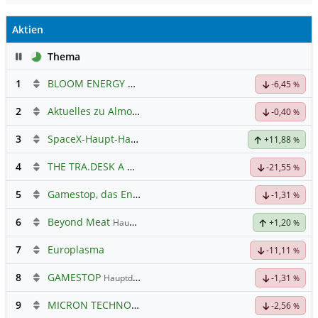
Aktien
Pause
Thema
1
BLOOM ENERGY A
Hauptdiskussion
-6,45
%
2
Aktuelles zu Almonty Industries
-0,40
%
3
SpaceX-Haupt-Hauptforum
+11,88
%
4
THE TRA.DESK A DL-,000001
Hauptdiskussion
-21,55
%
5
Gamestop, das Ende naht
-1,31
%
6
Beyond Meat
Hauptdiskussion
+1,20
%
7
Europlasma
-11,11
%
8
GAMESTOP
Hauptdiskussion
-1,31
%
9
MICRON TECHNOLOGY
Hauptdiskussion
-2,56
%