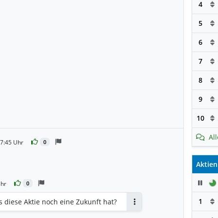
4
5
6
7
8
9
10
Al
7:45 Uhr
0
Aktien
Pau
Uhr
0
1
 diese Aktie noch eine Zukunft hat?
Antworten