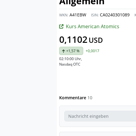
Allgemein
A41EBW
CA0240301089
WKN:
ISIN:
Kurs American Atomics
0,1102
USD
+1,57 %
+0,0017
02:10:00 Uhr
,
Nasdaq OTC
Kommentare
10