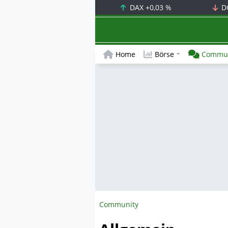
DAX
+0,03 %
D
Home
Börse
Commun
Community