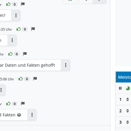
hr
0
um?
Antworten
:35 Uhr
0
n
Antworten
Uhr
0
aar Daten und Fakten gehofft
Antworten
Meistd
5:06 Uhr
0
Pau
Antworten
1
hr
0
2
d Fakten 😂
Antworten
3