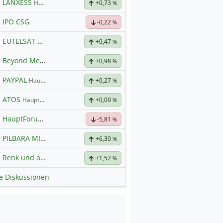
LANXESS
Hauptdiskussion
+0,73
%
IPO CSG
-0,22
%
EUTELSAT
Hauptdiskussion
+0,47
%
Beyond Meat
Hauptdiskussion
+0,98
%
PAYPAL
Hauptdiskussion
+0,27
%
ATOS
Hauptdiskussion
+0,09
%
HauptForum SK HYNIC
-5,81
%
PILBARA MINERALS
Hauptdiskussion
+6,30
%
Renk und alles was dazugehört
+1,52
%
le Diskussionen