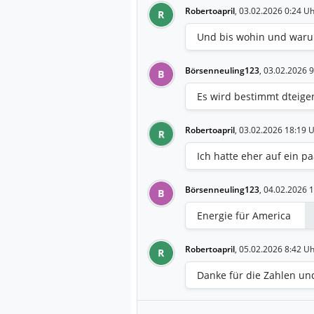
Robertoapril
,
03.02.2026 0:24 U
R
Und bis wohin und war
Börsenneuling123
,
03.02.2026 9
B
Es wird bestimmt dteige
Robertoapril
,
03.02.2026 18:19 
R
Ich hatte eher auf ein p
Börsenneuling123
,
04.02.2026 1
B
Energie für America
Robertoapril
,
05.02.2026 8:42 U
R
Danke für die Zahlen un