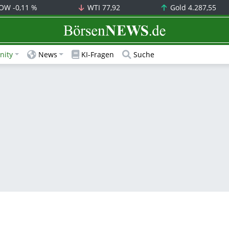
OW
-0,11 %
WTI
77,92
Gold
4.287,55
BörsenNEWS.de
ity
News
KI-Fragen
Suche