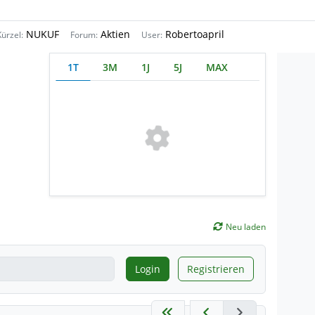
NUKUF
Aktien
Robertoapril
Kürzel:
Forum:
User:
1T
3M
1J
5J
MAX
Neu laden
Login
Registrieren