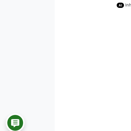
In
AI