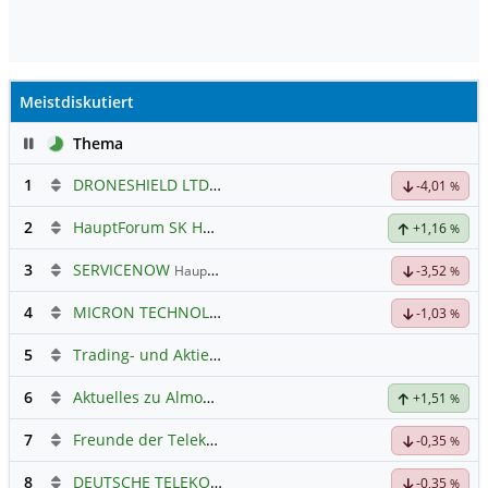
Meistdiskutiert
Pause
Thema
1
DRONESHIELD LTD
Hauptdiskussion
-4,01
%
2
HauptForum SK HYNIC
+1,16
%
3
SERVICENOW
Hauptdiskussion
-3,52
%
4
MICRON TECHNOLOGY
Hauptdiskussion
-1,03
%
5
Trading- und Aktien-Chat
6
Aktuelles zu Almonty Industries
+1,51
%
7
Freunde der Telekom
-0,35
%
8
DEUTSCHE TELEKOM
Hauptdiskussion
-0,35
%