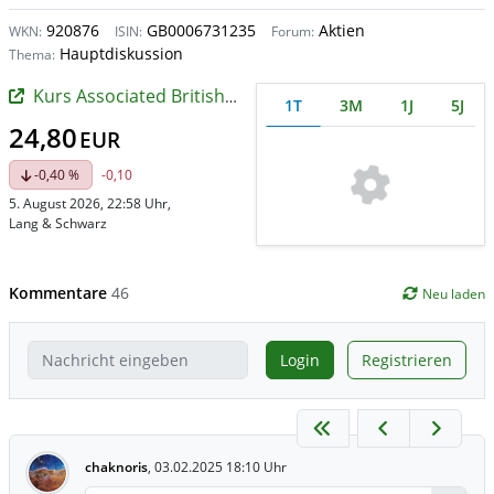
920876
GB0006731235
Aktien
WKN:
ISIN:
Forum:
Hauptdiskussion
Thema:
Kurs Associated British Foods
1T
3M
1J
5J
24,80
EUR
-0,40 %
-0,10
5. August 2026, 22:58 Uhr
,
Lang & Schwarz
Kommentare
46
Neu laden
Login
Registrieren
chaknoris
,
03.02.2025 18:10 Uhr