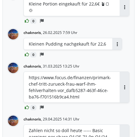
Kleine Portion eingekauft für 22,6€ 🪴🍞
🍲
Antwor
0
chaknoris
,
26.02.2025 7:59 Uhr
Kleinen Pudding nachgekauft für 22,6
Antworten
0
chaknoris
,
31.03.2025 13:25 Uhr
https://www.focus.de/finanzen/primark-
chef-tritt-zurueck-frau-warf-ihm-
fehlverhalten-vor_dafb5287-463f-46ce-
Antwor
ba76-f701516b9ca4.html
0
chaknoris
,
29.04.2025 14:31 Uhr
Zahlen nicht so doll heute ----- Basic
earnings per share Q1/25 71.0p Q1/24