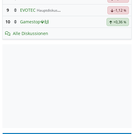
9
EVOTEC
Hauptdiskussion
-1,12
%
10
Gamestop💎🙌
+0,36
%
Alle Diskussionen