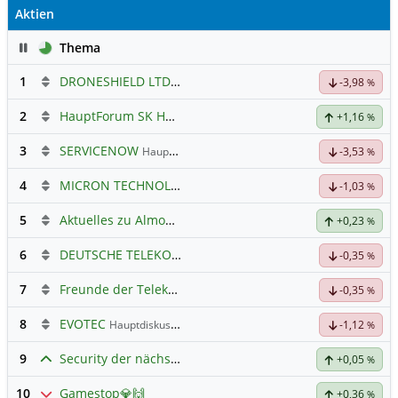
Aktien
Pause
Thema
1
DRONESHIELD LTD
Hauptdiskussion
-3,98
%
2
HauptForum SK HYNIC
+1,16
%
3
SERVICENOW
Hauptdiskussion
-3,53
%
4
MICRON TECHNOLOGY
Hauptdiskussion
-1,03
%
5
Aktuelles zu Almonty Industries
+0,23
%
6
DEUTSCHE TELEKOM
Hauptdiskussion
-0,35
%
7
Freunde der Telekom
-0,35
%
8
EVOTEC
Hauptdiskussion
-1,12
%
9
Security der nächsten Generation
+0,05
%
10
Gamestop💎🙌
+0,36
%