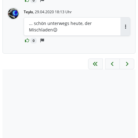
0
Teylo
,
29.04.2020 18:13 Uhr
... schön unterwegs heute, der
Mischladen😉
Antwor
0