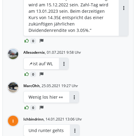
wird am 15.12.2022 sein. Zahl-Tag wird
am 13.01.2023 sein. Beim derzeitigen
Antwor
Kurs von 14.35£ entspricht das einer
zukünftigen jährlichen
Dividendenrendite von 3.05%.“
https://otp.tools.investis.com/clients/uk/a
0
ssociated_british_foods1/rns/regulatory-
story.aspx?cid=1464&newsid=1642576
Allesodernix
,
01.07.2021 9:58 Uhr
📌ist auf WL
Antworten
0
MarcOhh
,
25.05.2021 19:27 Uhr
Wenig los hier 👀
Antworten
0
Ichbindrinn
,
14.01.2021 13:06 Uhr
I
Und runter gehts
Antworten