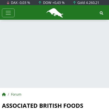
DAX
-0,03 %
DOW
+0,43 %
Gold
4.260,21
BörsenNEWS.de
BörsenNEWS.de
Forum
ASSOCIATED BRITISH FOODS