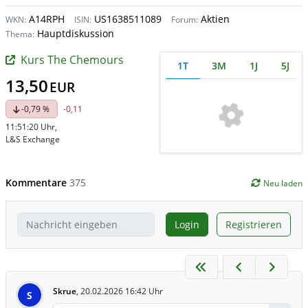
A14RPH
US1638511089
Aktien
WKN:
ISIN:
Forum:
Hauptdiskussion
Thema:
Kurs The Chemours
1T
3M
1J
5J
13,50
EUR
-0,79 %
-0,11
11:51:20 Uhr
,
L&S Exchange
Kommentare
375
Neu laden
Login
Registrieren
Skrue
,
20.02.2026 16:42 Uhr
S