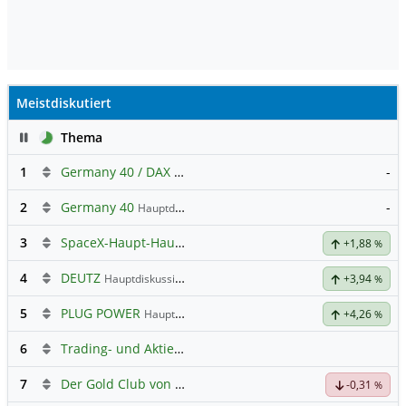
Meistdiskutiert
Pause
Thema
1
Germany 40 / DAX Prognose
-
2
Germany 40
-
Hauptdiskussion
3
SpaceX-Haupt-Hauptforum
+1,88
%
4
DEUTZ
Hauptdiskussion
+3,94
%
5
PLUG POWER
Hauptdiskussion
+4,26
%
6
Trading- und Aktien-Chat
7
Der Gold Club von Susiwong
-0,31
%