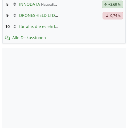
8
INNODATA
Hauptdiskussion
+3,69
%
9
DRONESHIELD LTD
Hauptdiskussion
-0,74
%
10
für alle, die es ehrlich meinen beim Traden.
Alle Diskussionen