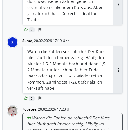
durchwachsenen Zahlen gehe ich
erstmal von sinkendem Kurs aus. Aber
Antwor
ja, natürlich hast Du recht. Ideal für
Trader.
0
Skrue
,
20.02.2026 17:19 Uhr
S
Waren die Zahlen so schlecht? Der Kurs
hier läuft doch immer zackig. Häufig im
Muster 1,5-2 Monate hoch und dann 1,5-
2 Monate runter. Ich hoffe hier Ende
Antwor
märz oder April zu 11-12 wieder reinzu
kommen. Zumindest 1-2€ tiefer als ich
verkauft habe.
0
Popeyee
,
20.02.2026 17:23 Uhr
Waren die Zahlen so schlecht? Der Kurs
hier läuft doch immer zackig. Häufig im
Muster 1,5-2 Monate hoch und dann 1,5-2