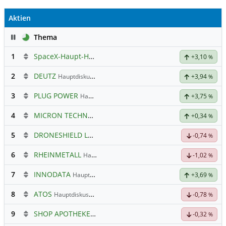
Aktien
Pause
Thema
1
SpaceX-Haupt-Hauptforum
+3,10
%
2
DEUTZ
Hauptdiskussion
+3,94
%
3
PLUG POWER
Hauptdiskussion
+3,75
%
4
MICRON TECHNOLOGY
Hauptdiskussion
+0,34
%
5
DRONESHIELD LTD
Hauptdiskussion
-0,74
%
6
RHEINMETALL
Hauptdiskussion
-1,02
%
7
INNODATA
Hauptdiskussion
+3,69
%
8
ATOS
Hauptdiskussion
-0,78
%
9
SHOP APOTHEKE EUROPE INH.
Hauptdiskussion
-0,32
%