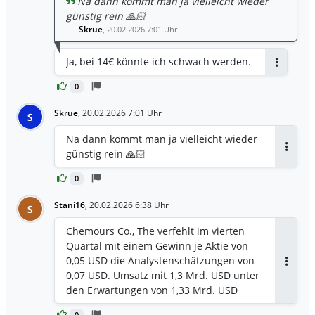
Na dann kommt man ja vielleicht wieder
günstig rein 🙏🏻
Skrue
,
20.02.2026 7:01 Uhr
Ja, bei 14€ könnte ich schwach werden.
Antworte
0
Skrue
,
20.02.2026 7:01 Uhr
S
Na dann kommt man ja vielleicht wieder
günstig rein 🙏🏻
Antwor
0
Stani16
,
20.02.2026 6:38 Uhr
S
Chemours Co., The verfehlt im vierten
Quartal mit einem Gewinn je Aktie von
0,05 USD die Analystenschätzungen von
Antwor
0,07 USD. Umsatz mit 1,3 Mrd. USD unter
den Erwartungen von 1,33 Mrd. USD
0