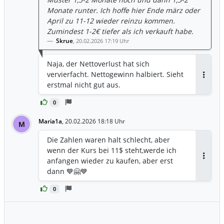
Monate runter. Ich hoffe hier Ende märz oder
April zu 11-12 wieder reinzu kommen.
Zumindest 1-2€ tiefer als ich verkauft habe.
Skrue
,
20.02.2026 17:19 Uhr
Naja, der Nettoverlust hat sich
vervierfacht. Nettogewinn halbiert. Sieht
Antwor
erstmal nicht gut aus.
0
Maria1a
,
20.02.2026 18:18 Uhr
M
Die Zahlen waren halt schlecht, aber
wenn der Kurs bei 11$ steht,werde ich
anfangen wieder zu kaufen, aber erst
Antwor
dann 💙🤗💙
0