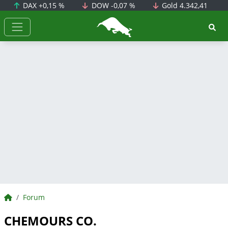
DAX
+0,15 %
DOW
-0,07 %
Gold
4.342,41
BörsenNEWS.de
BörsenNEWS.de
Forum
CHEMOURS CO.