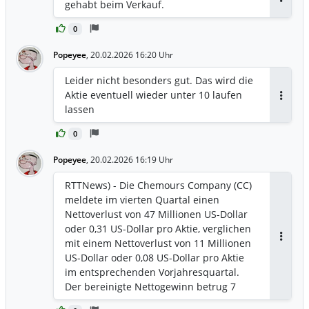
gehabt beim Verkauf.
Antwor
0
Popeyee
,
20.02.2026 16:20 Uhr
Leider nicht besonders gut. Das wird die
Aktie eventuell wieder unter 10 laufen
Antwor
lassen
0
Popeyee
,
20.02.2026 16:19 Uhr
RTTNews) - Die Chemours Company (CC)
meldete im vierten Quartal einen
Nettoverlust von 47 Millionen US-Dollar
oder 0,31 US-Dollar pro Aktie, verglichen
mit einem Nettoverlust von 11 Millionen
Antwor
US-Dollar oder 0,08 US-Dollar pro Aktie
im entsprechenden Vorjahresquartal.
Der bereinigte Nettogewinn betrug 7
Millionen US-Dollar oder 0,05 US-Dollar