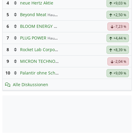
4
neue Hertz Aktie
+9,03
%
5
Beyond Meat
Hauptdiskussion
+2,50
%
6
BLOOM ENERGY A
Hauptdiskussion
-7,23
%
7
PLUG POWER
Hauptdiskussion
+4,44
%
8
Rocket Lab Corporation Registered Shs
Hauptdiskussion
+8,39
%
9
MICRON TECHNOLOGY
Hauptdiskussion
-2,04
%
10
Palantir ohne Schnickschnack
+9,09
%
Alle Diskussionen