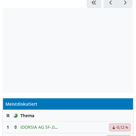
Meistdiskutiert
Pause
Thema
1
IDORSIA AG SF-,05
Hauptdiskussion
-0,12
%