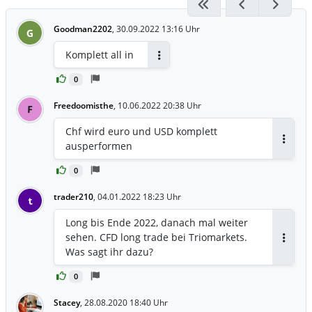
Goodman2202
,
30.09.2022 13:16 Uhr
G
Komplett all in
Antworten
0
Freedoomisthe
,
10.06.2022 20:38 Uhr
F
Chf wird euro und USD komplett
ausperformen
Antwor
0
trader210
,
04.01.2022 18:23 Uhr
t
Long bis Ende 2022, danach mal weiter
sehen. CFD long trade bei Triomarkets.
Antwor
Was sagt ihr dazu?
0
Stacey
,
28.08.2020 18:40 Uhr