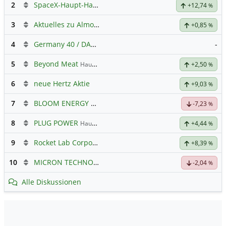
2
SpaceX-Haupt-Hauptforum
+12,74
%
3
Aktuelles zu Almonty Industries
+0,85
%
4
Germany 40 / DAX Prognose
-
5
Beyond Meat
Hauptdiskussion
+2,50
%
6
neue Hertz Aktie
+9,03
%
7
BLOOM ENERGY A
Hauptdiskussion
-7,23
%
8
PLUG POWER
Hauptdiskussion
+4,44
%
9
Rocket Lab Corporation Registered Shs
Hauptdiskussion
+8,39
%
10
MICRON TECHNOLOGY
Hauptdiskussion
-2,04
%
Alle Diskussionen