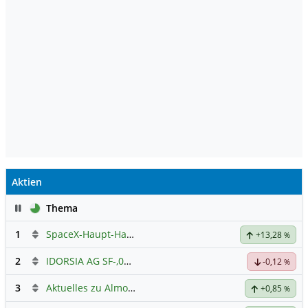
Aktien
Pause
Thema
1
SpaceX-Haupt-Hauptforum
+13,28
%
2
IDORSIA AG SF-,05
Hauptdiskussion
-0,12
%
3
Aktuelles zu Almonty Industries
+0,85
%