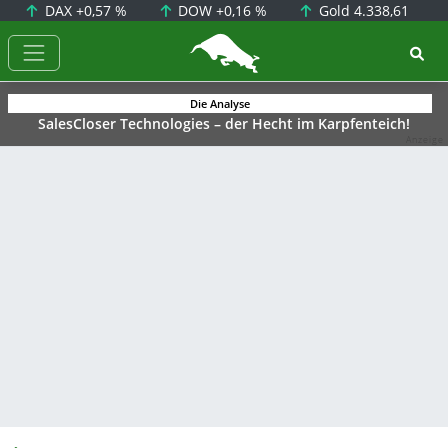
DAX
+0,57 %
DOW
+0,16 %
Gold
4.338,61
BörsenNEWS.de
Die Analyse
SalesCloser Technologies – der Hecht im Karpfenteich!
Anzeige