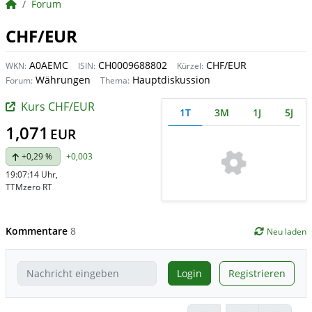
BörsenNEWS.de
Forum
CHF/EUR
A0AEMC
CH0009688802
CHF/EUR
WKN:
ISIN:
Kürzel:
Währungen
Hauptdiskussion
Forum:
Thema:
Kurs CHF/EUR
1T
3M
1J
5J
1,071
EUR
+0,29 %
+0,003
19:07:14 Uhr
,
TTMzero RT
Kommentare
8
Neu laden
Login
Registrieren