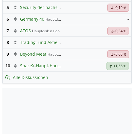
5
Security der nächsten Generation
-0,19
%
6
Germany 40
-
Hauptdiskussion
7
ATOS
Hauptdiskussion
-0,34
%
8
Trading- und Aktien-Chat
9
Beyond Meat
Hauptdiskussion
-5,65
%
10
SpaceX-Haupt-Hauptforum
+1,56
%
Alle Diskussionen