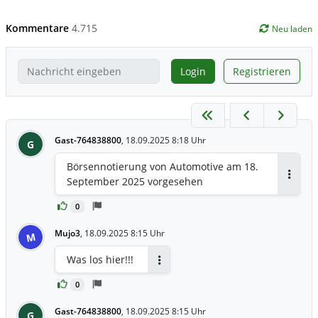
Kommentare
4.715
Neu laden
Login
Registrieren
Gast-764838800
,
18.09.2025 8:18 Uhr
G
Börsennotierung von Automotive am 18.
September 2025 vorgesehen
Antwor
0
Mujo3
,
18.09.2025 8:15 Uhr
M
Was los hier!!!
Antworten
0
Gast-764838800
,
18.09.2025 8:15 Uhr
G