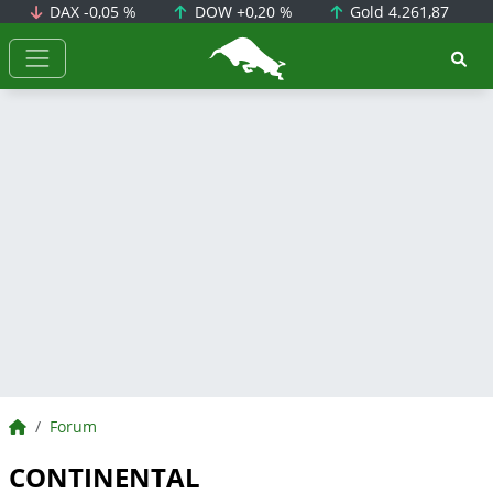
DAX
-0,05 %
DOW
+0,20 %
Gold
4.261,87
BörsenNEWS.de
BörsenNEWS.de
Forum
CONTINENTAL