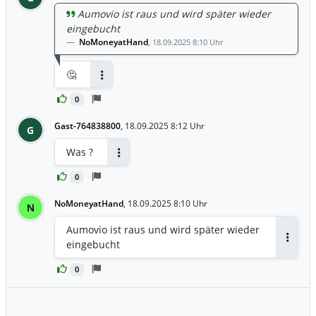
Aumovio ist raus und wird später wieder
eingebucht
NoMoneyatHand
,
18.09.2025 8:10 Uhr
🤔
Antworten
0
Gast-764838800
,
18.09.2025 8:12 Uhr
G
Was ?
Antworten
0
NoMoneyatHand
,
18.09.2025 8:10 Uhr
N
Aumovio ist raus und wird später wieder
eingebucht
Antwor
0