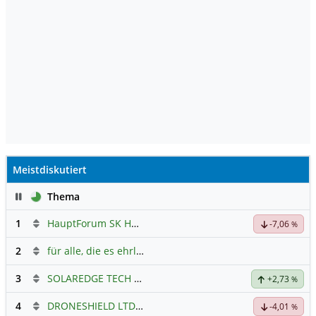
Meistdiskutiert
Pause
Thema
1
HauptForum SK HYNIC
-7,06
%
2
für alle, die es ehrlich meinen beim Traden.
3
SOLAREDGE TECH
Hauptdiskussion
+2,73
%
4
DRONESHIELD LTD
Hauptdiskussion
-4,01
%