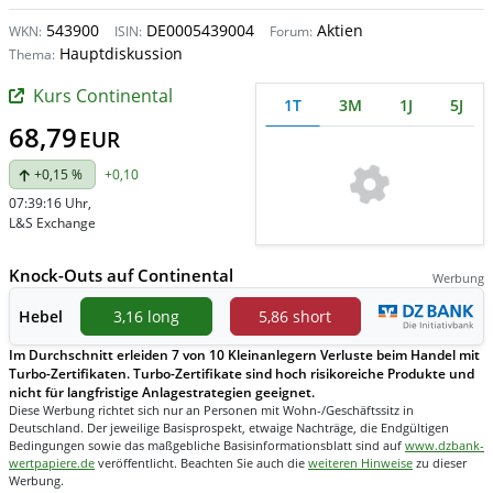
543900
DE0005439004
Aktien
WKN:
ISIN:
Forum:
Hauptdiskussion
Thema:
Kurs Continental
1T
3M
1J
5J
68,79
EUR
+0,15 %
+0,10
07:39:16 Uhr
,
L&S Exchange
Knock-Outs auf Continental
Werbung
Hebel
3,16 long
5,86 short
Im Durchschnitt erleiden 7 von 10 Kleinanlegern Verluste beim Handel mit
Turbo-Zertifikaten. Turbo-Zertifikate sind hoch risikoreiche Produkte und
nicht für langfristige Anlagestrategien geeignet.
Diese Werbung richtet sich nur an Personen mit Wohn-/Geschäftssitz in
Deutschland. Der jeweilige Basisprospekt, etwaige Nachträge, die Endgültigen
Bedingungen sowie das maßgebliche Basisinformationsblatt sind auf
www.dzbank-
wertpapiere.de
veröffentlicht. Beachten Sie auch die
weiteren Hinweise
zu dieser
Werbung.