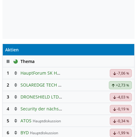
Aktien
Pause
Thema
1
HauptForum SK HYNIC
-7,06
%
2
SOLAREDGE TECH
Hauptdiskussion
+2,73
%
3
DRONESHIELD LTD
Hauptdiskussion
-4,03
%
4
Security der nächsten Generation
-0,19
%
5
ATOS
Hauptdiskussion
-0,34
%
6
BYD
Hauptdiskussion
-1,99
%