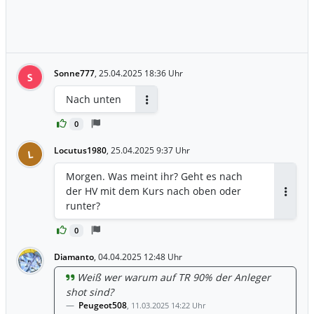
Sonne777
,
25.04.2025 18:36 Uhr
S
Nach unten
Antworten
0
Locutus1980
,
25.04.2025 9:37 Uhr
L
Morgen. Was meint ihr? Geht es nach
der HV mit dem Kurs nach oben oder
Antwor
runter?
0
Diamanto
,
04.04.2025 12:48 Uhr
Weiß wer warum auf TR 90% der Anleger
shot sind?
Peugeot508
,
11.03.2025 14:22 Uhr