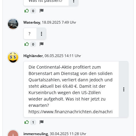
Was ist passiert?
Antworten
0
Waterboy
,
18.09.2025 7:49 Uhr
?
Antworten
0
Highländer
,
06.05.2025 14:11 Uhr
Die Continental-Aktie profitiert zum
Börsenstart am Dienstag von den soliden
Quartalszahlen, verliert dann jedoch und
steht aktuell bei 69,40 €. Damit ist der
Kurseinbruch wegen den US-Zöllen
Antwor
wieder aufgeholt. Was ist hier jetzt zu
erwarten?
https://www.finanznachrichten.de/nachri
chten-2025-05/65312906-continental-
1
aktie-rebound-gelungen-was-kommt-
nun-486.htm
immerneuling
,
30.04.2025 11:28 Uhr
i