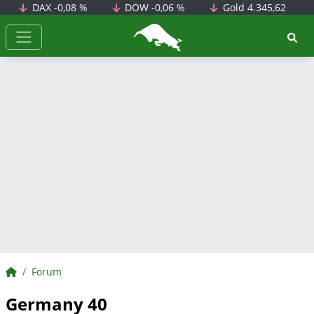
DAX
-0,08 %
DOW
-0,06 %
Gold
4.345,62
BörsenNEWS.de
BörsenNEWS.de
Forum
Germany 40