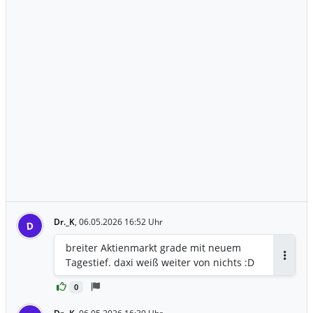
Dr._K
,
06.05.2026 16:52 Uhr
D
breiter Aktienmarkt grade mit neuem
Tagestief. daxi weiß weiter von nichts :D
Antwor
0