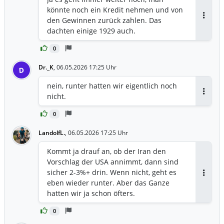
könnte noch ein Kredit nehmen und von
den Gewinnen zurück zahlen. Das
Antwor
dachten einige 1929 auch.
0
Dr._K
,
06.05.2026 17:25 Uhr
D
nein, runter hatten wir eigentlich noch
nicht.
Antwor
0
LandolfL.
,
06.05.2026 17:25 Uhr
Kommt ja drauf an, ob der Iran den
Vorschlag der USA annimmt, dann sind
sicher 2-3%+ drin. Wenn nicht, geht es
Antwor
eben wieder runter. Aber das Ganze
hatten wir ja schon öfters.
0