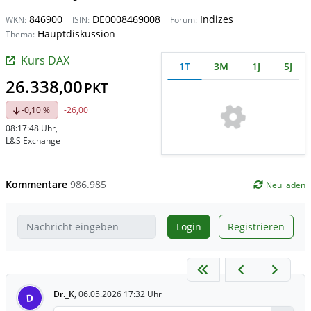
846900
DE0008469008
Indizes
WKN:
ISIN:
Forum:
Hauptdiskussion
Thema:
Kurs DAX
1T
3M
1J
5J
26.338,00
PKT
-0,10 %
-26,00
08:17:48 Uhr
,
L&S Exchange
Kommentare
986.985
Neu laden
Login
Registrieren
Dr._K
,
06.05.2026 17:32 Uhr
D