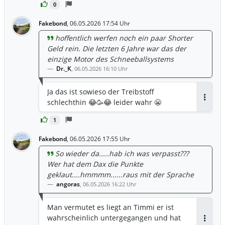
0
Fakebond
,
06.05.2026 17:54 Uhr
hoffentlich werfen noch ein paar Shorter
Geld rein. Die letzten 6 Jahre war das der
einzige Motor des Schneeballsystems
Dr._K
,
06.05.2026 16:10 Uhr
Ja das ist sowieso der Treibstoff
schlechthin 😂🥳😂 leider wahr 😬
Antwor
1
Fakebond
,
06.05.2026 17:55 Uhr
So wieder da.....hab ich was verpasst???
Wer hat dem Dax die Punkte
geklaut....hmmmm......raus mit der Sprache
angoras
,
06.05.2026 16:22 Uhr
Man vermutet es liegt an Timmi er ist
wahrscheinlich untergegangen und hat