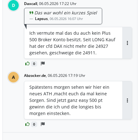
Daxcall
,
06.05.2026 17:22 Uhr
D
Das war wohl ein kurzes Spiel
Lapsus
,
06.05.2026 16:07 Uhr
Ich vermute mal das du auch kein Plus
500 Broker Konto besitzt. Seit LONG Kauf
hat der cfd DAX nicht mehr die 24927
Antwor
gesehen, geschweige die 24911.
0
Abzocker.de
,
06.05.2026 17:19 Uhr
A
Spätestens morgen sehen wir hier ein
neues ATH ,macht euch da mal keine
Sorgen. Sind jetzt ganz easy 500 pt
Antwor
gewinn die ich und die longies bis
morgen einstecken.
0