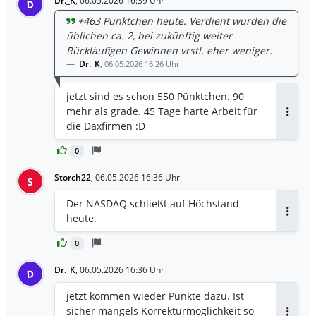
Dr._K
,
06.05.2026 16:39 Uhr
D
+463 Pünktchen heute. Verdient wurden die
üblichen ca. 2, bei zukünftig weiter
Rückläufigen Gewinnen vrstl. eher weniger.
Dr._K
,
06.05.2026 16:26 Uhr
jetzt sind es schon 550 Pünktchen. 90
mehr als grade. 45 Tage harte Arbeit für
Antwor
die Daxfirmen :D
0
Storch22
,
06.05.2026 16:36 Uhr
S
Der NASDAQ schließt auf Höchstand
heute.
Antwor
0
Dr._K
,
06.05.2026 16:36 Uhr
D
jetzt kommen wieder Punkte dazu. Ist
sicher mangels Korrekturmöglichkeit so