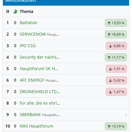
Meistdiskutiert
Pause
Thema
1
Battalion
+3,93
%
2
SERVICENOW
Hauptdiskussion
+0,60
%
3
IPO CSG
-0,86
%
4
Security der nächsten Generation
+1,17
%
5
HauptForum SK HYNIC
-1,01
%
6
AFC ENERGY
Hauptdiskussion
-5,42
%
7
DRONESHIELD LTD
Hauptdiskussion
-1,47
%
8
für alle, die es ehrlich meinen beim Traden.
9
SBERBANK
-
Hauptdiskussion
10
NRX Hauptforum
+3,19
%