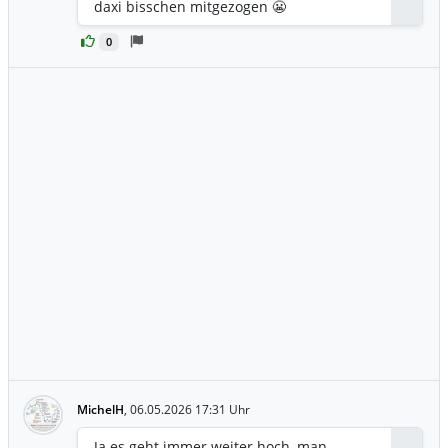
Antwor
daxi bisschen mitgezogen 😬
0
MichelH
,
06.05.2026 17:31 Uhr
Ja es geht immer weiter hoch, man