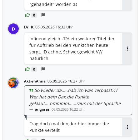
Antwor
"gehandelt" worden :D
0
Dr._K
,
06.05.2026 16:32 Uhr
D
infineon gleich -7% ein weiterer Titel der
für Auftrieb bei den Pünktchen heute
sorgt. :D achne, Schwergewicht VW
Antwor
natürlich
0
AktienAnna
,
06.05.2026 16:27 Uhr
So wieder da.....hab ich was verpasst???
Wer hat dem Dax die Punkte
geklaut....hmmmm......raus mit der Sprache
angoras
,
06.05.2026 16:22 Uhr
Frag doch mal den,der hier immer die
Punkte verteilt
Antwor