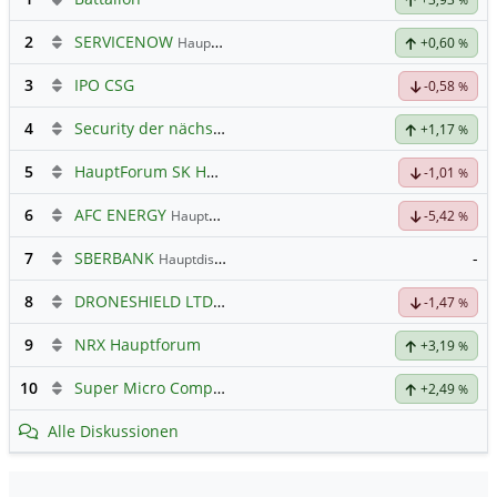
2
SERVICENOW
Hauptdiskussion
+0,60
%
3
IPO CSG
-0,58
%
4
Security der nächsten Generation
+1,17
%
5
HauptForum SK HYNIC
-1,01
%
6
AFC ENERGY
Hauptdiskussion
-5,42
%
7
SBERBANK
-
Hauptdiskussion
8
DRONESHIELD LTD
Hauptdiskussion
-1,47
%
9
NRX Hauptforum
+3,19
%
10
Super Micro Computer
Hauptdiskussion
+2,49
%
Alle Diskussionen