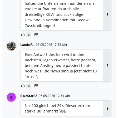
hatten die Unternehmen auf denen die
Punkte aufbauten da auch alle
dreistellige KGVs und rückläufige
Antwor
Gewinne in Kombination mit Goodwill
Zuschreibungen?
0
LandolfL.
,
06.05.2026 17:33 Uhr
Eine Antwort des Iran wird in den
nächsten Tagen erwartet, hätte gedacht,
bei dem Anstieg heute passiert heute
Antwor
noch was. Die News sind ja jetzt nicht zu
"krass".
0
BlueStar22
,
06.05.2026 17:34 Uhr
B
Nas100 gleich bei 29k. Dieser extrem
starke Bullenmarkt 🚀💪
Antwor