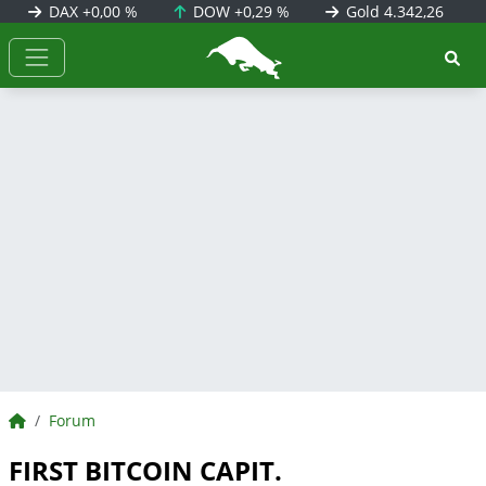
DAX
+0,00 %
DOW
+0,29 %
Gold
4.342,26
BörsenNEWS.de
BörsenNEWS.de
Forum
FIRST BITCOIN CAPIT.