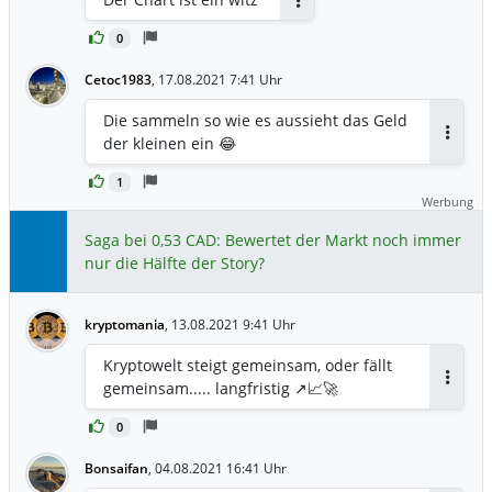
Antworten
0
Cetoc1983
,
17.08.2021 7:41 Uhr
Die sammeln so wie es aussieht das Geld
der kleinen ein 😂
Antwor
1
Werbung
Saga bei 0,53 CAD: Bewertet der Markt noch immer
nur die Hälfte der Story?
kryptomania
,
13.08.2021 9:41 Uhr
Kryptowelt steigt gemeinsam, oder fällt
gemeinsam..... langfristig ↗️📈🚀
Antwor
0
Bonsaifan
,
04.08.2021 16:41 Uhr