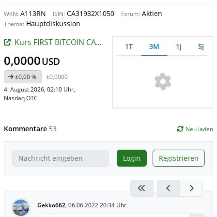
A113RN
CA31932X1050
Aktien
WKN:
ISIN:
Forum:
Hauptdiskussion
Thema:
Kurs FIRST BITCOIN CAPIT.
1T
3M
1J
5J
0,0000
USD
±0,00 %
±0,0000
4. August 2026, 02:10 Uhr
,
Nasdaq OTC
Kommentare
53
Neu laden
Login
Registrieren
Gekko662
,
06.06.2022 20:34 Uhr