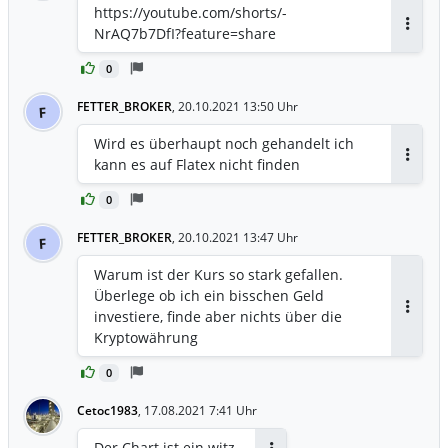
https://youtube.com/shorts/-
NrAQ7b7DfI?feature=share
Antwor
0
FETTER_BROKER
,
20.10.2021 13:50 Uhr
F
Wird es überhaupt noch gehandelt ich
kann es auf Flatex nicht finden
Antwor
0
FETTER_BROKER
,
20.10.2021 13:47 Uhr
F
Warum ist der Kurs so stark gefallen.
Überlege ob ich ein bisschen Geld
investiere, finde aber nichts über die
Antwor
Kryptowährung
0
Cetoc1983
,
17.08.2021 7:41 Uhr
Der Chart ist ein witz