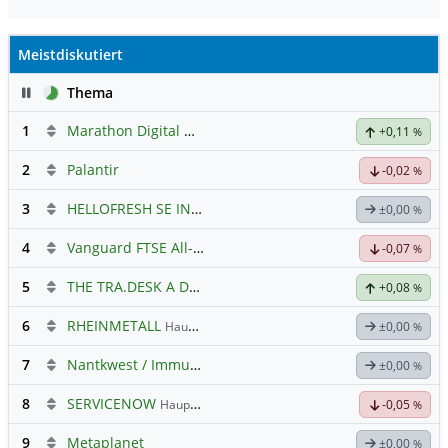
Meistdiskutiert
Pause
Thema
1
Marathon Digital Holdings
+0,11
%
2
Palantir
-0,02
%
3
HELLOFRESH SE INH O.N.
Hauptdiskussion
±0,00
%
4
Vanguard FTSE All-World ETF $ Cap
Hauptdiskussion
-0,07
%
5
THE TRA.DESK A DL-,000001
Hauptdiskussion
+0,08
%
6
RHEINMETALL
Hauptdiskussion
±0,00
%
7
Nantkwest / Immunitybio -> IBRX
±0,00
%
8
SERVICENOW
Hauptdiskussion
-0,05
%
9
Metaplanet
±0,00
%