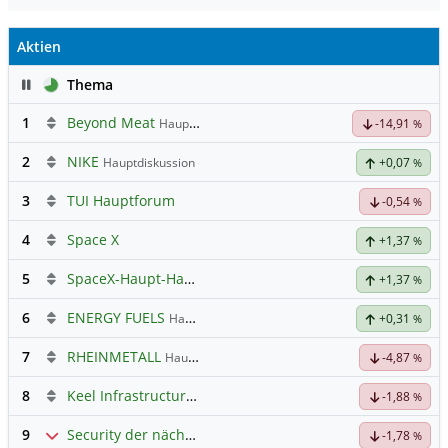
Aktien
Pause
Thema
1
Beyond Meat
Hauptdiskussion
-14,91
%
2
NIKE
Hauptdiskussion
+0,07
%
3
TUI Hauptforum
-0,54
%
4
Space X
+1,37
%
5
SpaceX-Haupt-Hauptforum
+1,37
%
6
ENERGY FUELS
Hauptdiskussion
+0,31
%
7
RHEINMETALL
Hauptdiskussion
-4,87
%
8
Keel Infrastructure Corporation
Hauptdiskussion
-1,88
%
9
Security der nächsten Generation
-1,78
%