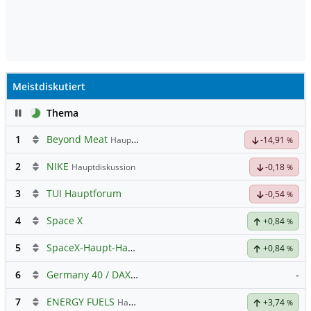
Meistdiskutiert
Pause
Thema
1
Beyond Meat
Hauptdiskussion
-14,91
%
2
NIKE
Hauptdiskussion
-0,18
%
3
TUI Hauptforum
-0,54
%
4
Space X
+0,84
%
5
SpaceX-Haupt-Hauptforum
+0,84
%
6
Germany 40 / DAX Prognose
-
7
ENERGY FUELS
Hauptdiskussion
+3,74
%