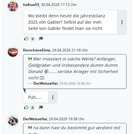
helhoe55
,
30.04.2026 17:12 Uhr
Wo bleibt denn heute die Jahresbilanz
2025 von Gabler? Selbst auf der Inet-
Antwor
Seite von Gabler findet man sie nicht
0
DerschöneElmo
,
29.04.2026 21:18 Uhr
Wer investiert in solche Werte? Anfänger,
Goldgräber und insbesondere dumm dumm
Donald 🤪........seriöse Anleger mit Sicherheit
nicht 🤷‍♂️
DerWeisseHai
,
29.04.2026 19:38 Uhr
Puh.....
Antworten
0
DerWeisseHai
,
29.04.2026 19:38 Uhr
na dann hast du bestimmt gut verdient mit
puts