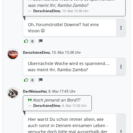
was meint Ihr, Rambo Zambo?
DerschöneElmo
,
10. Mai 15:38 Uhr
Oh, Forumstrottel DownieT hat eine
Vision 🤭
Antwor
0
DerschöneElmo
,
10. Mai 15:38 Uhr
Übernächste Woche wird es spannend....
was meint Ihr, Rambo Zambo?
Antwor
0
DerWeisseHai
,
8. Mai 17:45 Uhr
Noch jemand an Bord??
DerschöneElmo
,
8. Mai 17:30 Uhr
Hier warst Du schon immer allein, wie
auch sonst in Deinem einsamen Leben -
versuche doch bitte mal ausserhalb der