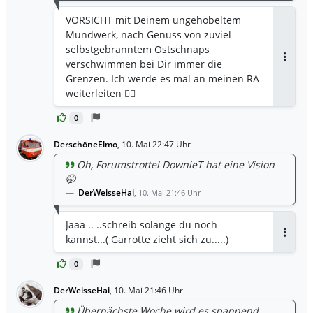
VORSICHT mit Deinem ungehobeltem
Mundwerk, nach Genuss von zuviel
selbstgebranntem Ostschnaps
verschwimmen bei Dir immer die
Antwor
Grenzen. Ich werde es mal an meinen RA
weiterleiten 🤷‍♂️
0
DerschöneElmo
,
10. Mai 22:47 Uhr
Oh, Forumstrottel DownieT hat eine Vision
🤭
DerWeisseHai
,
10. Mai 21:46 Uhr
Jaaa .. ..schreib solange du noch
kannst...( Garrotte zieht sich zu.....)
Antwor
0
DerWeisseHai
,
10. Mai 21:46 Uhr
Übernächste Woche wird es spannend....