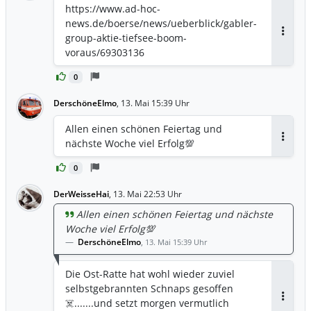
https://www.ad-hoc-
news.de/boerse/news/ueberblick/gabler-
group-aktie-tiefsee-boom-
Antwor
voraus/69303136
0
DerschöneElmo
,
13. Mai 15:39 Uhr
Allen einen schönen Feiertag und
nächste Woche viel Erfolg💯
Antwor
0
DerWeisseHai
,
13. Mai 22:53 Uhr
Allen einen schönen Feiertag und nächste
Woche viel Erfolg💯
DerschöneElmo
,
13. Mai 15:39 Uhr
Die Ost-Ratte hat wohl wieder zuviel
selbstgebrannten Schnaps gesoffen
☠️.......und setzt morgen vermutlich
Antwor