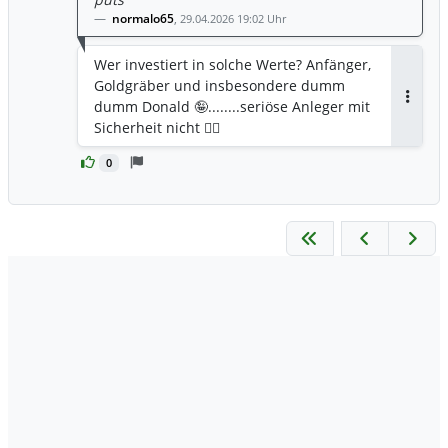
normalo65
,
29.04.2026 19:02 Uhr
Wer investiert in solche Werte? Anfänger,
Goldgräber und insbesondere dumm
dumm Donald 🤪........seriöse Anleger mit
Antwor
Sicherheit nicht 🤷‍♂️
0