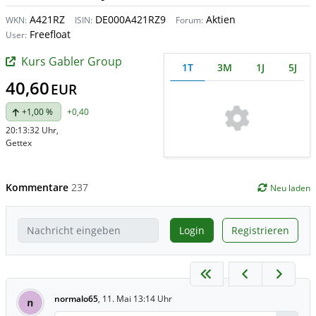
A421RZ
DE000A421RZ9
Aktien
WKN:
ISIN:
Forum:
Freefloat
User:
Kurs Gabler Group
1T
3M
1J
5J
40,60
EUR
+1,00 %
+0,40
20:13:32 Uhr
,
Gettex
Kommentare
237
Neu laden
Login
Registrieren
normalo65
,
11. Mai 13:14 Uhr
n