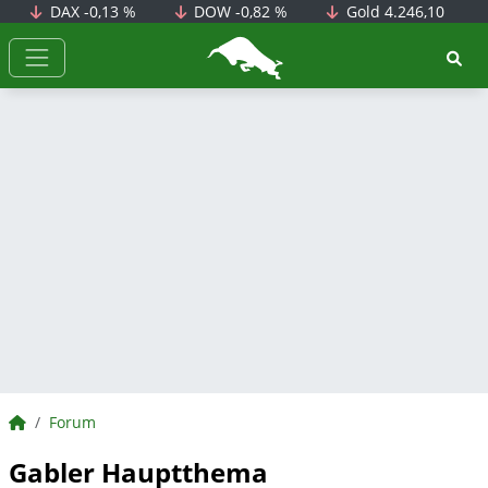
DAX
-0,13 %
DOW
-0,82 %
Gold
4.246,10
BörsenNEWS.de
BörsenNEWS.de
Forum
Gabler Hauptthema