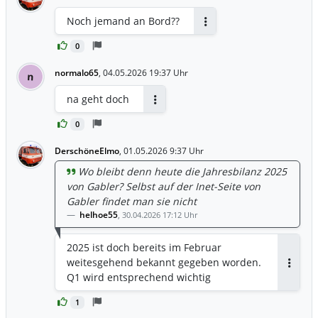
Noch jemand an Bord??
Antworten
0
normalo65
,
04.05.2026 19:37 Uhr
n
na geht doch
Antworten
0
DerschöneElmo
,
01.05.2026 9:37 Uhr
Wo bleibt denn heute die Jahresbilanz 2025
von Gabler? Selbst auf der Inet-Seite von
Gabler findet man sie nicht
helhoe55
,
30.04.2026 17:12 Uhr
2025 ist doch bereits im Februar
weitesgehend bekannt gegeben worden.
Antwor
Q1 wird entsprechend wichtig
1