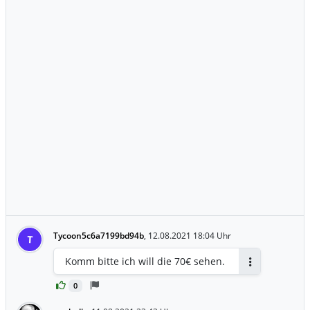
Cent. Insgesamt wird der Scheinwerfer-
Spezialist aus Lippstadt in Nordrhein-
Westfalen bei dem Verkauf mit 6,8
Milliarden Euro bewertet
Tycoon5c6a7199bd94b
,
12.08.2021 18:04 Uhr
T
Komm bitte ich will die 70€ sehen.
Antworten
0