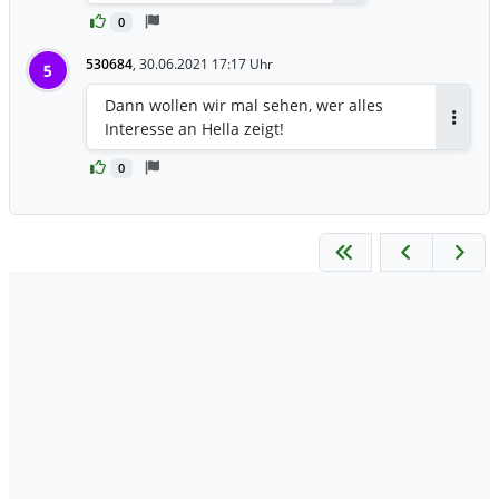
Antworten
0
530684
,
30.06.2021 17:17 Uhr
5
Dann wollen wir mal sehen, wer alles
Interesse an Hella zeigt!
Antwor
0