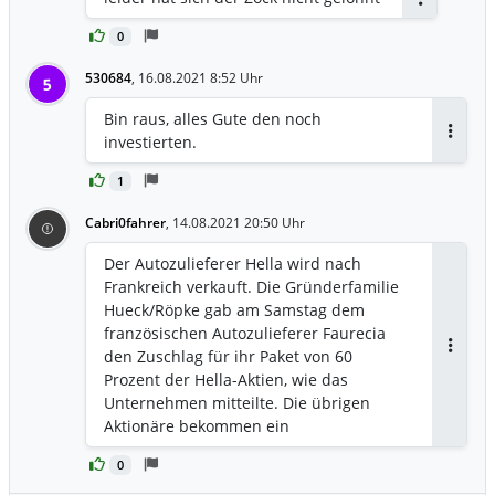
Antworten
0
530684
,
16.08.2021 8:52 Uhr
5
Bin raus, alles Gute den noch
investierten.
Antwor
1
Cabri0fahrer
,
14.08.2021 20:50 Uhr
Der Autozulieferer Hella wird nach
Frankreich verkauft. Die Gründerfamilie
Hueck/Röpke gab am Samstag dem
französischen Autozulieferer Faurecia
den Zuschlag für ihr Paket von 60
Antwor
Prozent der Hella-Aktien, wie das
Unternehmen mitteilte. Die übrigen
Aktionäre bekommen ein
Übernahmeangebot über 60 Euro je
0
Aktie zuzüglich einer Dividende von 96