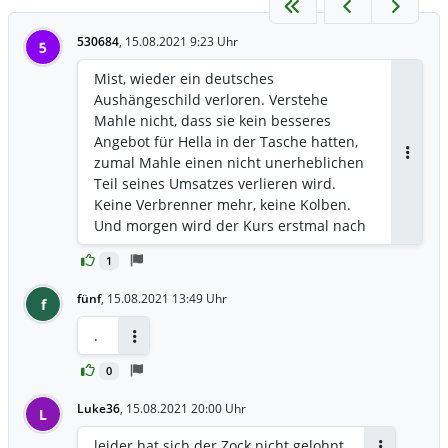
530684
,
15.08.2021 9:23 Uhr
5
Mist, wieder ein deutsches
Aushängeschild verloren. Verstehe
Mahle nicht, dass sie kein besseres
Angebot für Hella in der Tasche hatten,
zumal Mahle einen nicht unerheblichen
Antwor
Teil seines Umsatzes verlieren wird.
Keine Verbrenner mehr, keine Kolben.
Und morgen wird der Kurs erstmal nach
Süden laufen. Bleibt uns nur, das
1
Angebot von 60,96 von Faurecia an zu
nehmen, leider!
fünf
,
15.08.2021 13:49 Uhr
f
.
Antworten
0
Luke36
,
15.08.2021 20:00 Uhr
L
leider hat sich der Zock nicht gelohnt