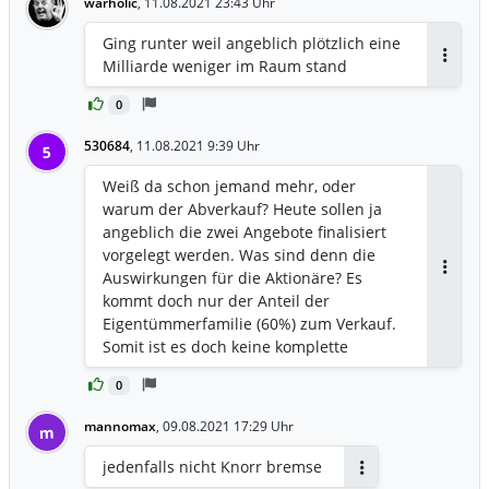
warholic
,
11.08.2021 23:43 Uhr
Ging runter weil angeblich plötzlich eine
Milliarde weniger im Raum stand
Antwor
0
530684
,
11.08.2021 9:39 Uhr
5
Weiß da schon jemand mehr, oder
warum der Abverkauf? Heute sollen ja
angeblich die zwei Angebote finalisiert
vorgelegt werden. Was sind denn die
Auswirkungen für die Aktionäre? Es
Antwor
kommt doch nur der Anteil der
Eigentümmerfamilie (60%) zum Verkauf.
Somit ist es doch keine komplette
Übernahme, oder liege ich da falsch?🤔
0
mannomax
,
09.08.2021 17:29 Uhr
m
jedenfalls nicht Knorr bremse
Antworten