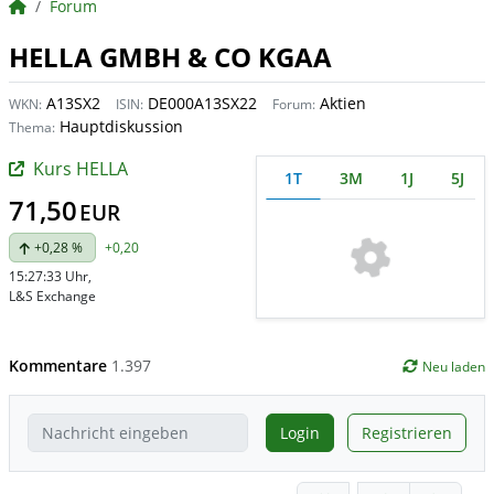
BörsenNEWS.de
Forum
HELLA GMBH & CO KGAA
A13SX2
DE000A13SX22
Aktien
WKN:
ISIN:
Forum:
Hauptdiskussion
Thema:
Kurs HELLA
1T
3M
1J
5J
71,50
EUR
+0,28 %
+0,20
15:27:33 Uhr
,
L&S Exchange
Kommentare
1.397
Neu laden
Login
Registrieren