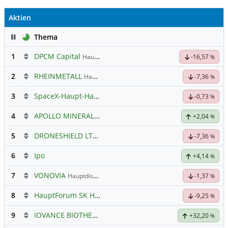
Aktien
Pause
Thema
1
DPCM Capital
Hauptdiskussion
-16,57
%
2
RHEINMETALL
Hauptdiskussion
-7,36
%
3
SpaceX-Haupt-Hauptforum
-0,73
%
4
APOLLO MINERALS
Hauptdiskussion
+2,04
%
5
DRONESHIELD LTD
Hauptdiskussion
-7,36
%
6
Ipo
+4,14
%
7
VONOVIA
Hauptdiskussion
-1,37
%
8
HauptForum SK HYNIC
-9,25
%
9
IOVANCE BIOTHERAP.DL-,001
Hauptdiskussion
+32,20
%