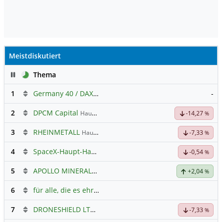
Meistdiskutiert
Pause
Thema
1
Germany 40 / DAX Prognose
-
2
DPCM Capital
Hauptdiskussion
-14,27
%
3
RHEINMETALL
Hauptdiskussion
-7,33
%
4
SpaceX-Haupt-Hauptforum
-0,54
%
5
APOLLO MINERALS
Hauptdiskussion
+2,04
%
6
für alle, die es ehrlich meinen beim Traden.
7
DRONESHIELD LTD
Hauptdiskussion
-7,33
%