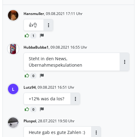
Hansmuller
,
09.08.2021 17:11 Uhr
👍👌
Antworten
1
HubbaBubba1
,
09.08.2021 16:55 Uhr
Steht in den News,
Übernahmespekulationen
Antwor
0
Lutz94
,
09.08.2021 16:51 Uhr
L
+12% was da los?
Antworten
0
Pluspol
,
28.07.2021 19:50 Uhr
Heute gab es gute Zahlen :)