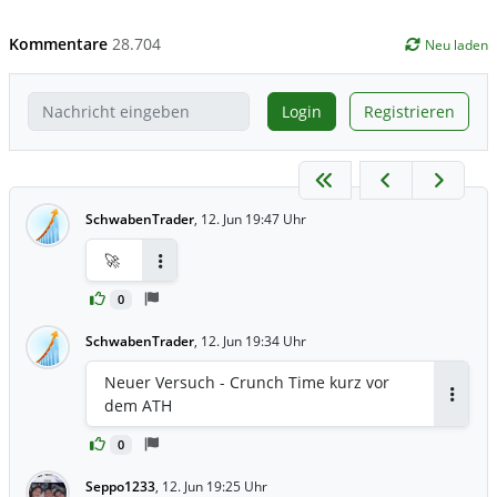
Kommentare
28.704
Neu laden
Login
Registrieren
SchwabenTrader
,
12. Jun 19:47 Uhr
🚀
Antworten
0
SchwabenTrader
,
12. Jun 19:34 Uhr
Neuer Versuch - Crunch Time kurz vor
dem ATH
Antwor
0
Seppo1233
,
12. Jun 19:25 Uhr