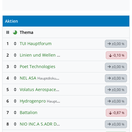
Aktien
Pause
Thema
1
TUI Hauptforum
±0,00
%
2
Linien und Wellen Austausch Forum
-0,10
%
3
Poet Technologies
±0,00
%
4
NEL ASA
Hauptdiskussion
±0,00
%
5
Volatus Aerospace (Offener Austausch)
±0,00
%
6
Hydrogenpro
Hauptdiskussion
±0,00
%
7
Battalion
-0,87
%
8
NIO INC.A S.ADR DL-,00025
Hauptdiskussion
±0,00
%