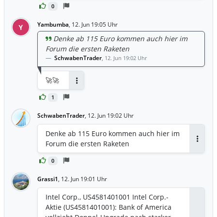
0
Yambumba
,
12. Jun 19:05 Uhr
Y
Denke ab 115 Euro kommen auch hier im
Forum die ersten Raketen
SchwabenTrader
,
12. Jun 19:02 Uhr
🚀🚀
Antworten
1
SchwabenTrader
,
12. Jun 19:02 Uhr
Denke ab 115 Euro kommen auch hier im
Forum die ersten Raketen
Antwor
0
Grassi1
,
12. Jun 19:01 Uhr
Intel Corp., US4581401001 Intel Corp.-
Aktie (US4581401001): Bank of America