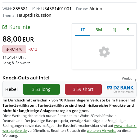
855681
US4581401001
Aktien
WKN:
ISIN:
Forum:
Hauptdiskussion
Thema:
Kurs Intel
1T
3M
1J
5J
88,00
EUR
-0,14 %
-0,12
11:51:47 Uhr
,
Lang & Schwarz
Knock-Outs auf Intel
Werbung
Hebel
3,53 long
3,59 short
Im Durchschnitt erleiden 7 von 10 Kleinanlegern Verluste beim Handel mit
Turbo-Zertifikaten. Turbo-Zertifikate sind hoch risikoreiche Produkte und
nicht für langfristige Anlagestrategien geeignet.
Diese Werbung richtet sich nur an Personen mit Wohn-/Geschäftssitz in
Deutschland. Der jeweilige Basisprospekt, etwaige Nachträge, die Endgültigen
Bedingungen sowie das maßgebliche Basisinformationsblatt sind auf
www.dzbank-
wertpapiere.de
veröffentlicht. Beachten Sie auch die
weiteren Hinweise
zu dieser
Werbung.