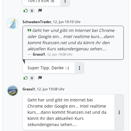
109,13 EUR 🚀
Antworten
0
SchwabenTrader
,
12. Jun 19:10 Uhr
Geht her und gibt im Internet bei Chrome
oder Google ein... Intel realtime kurs....dann
kommt finanzen.net und da könnt ihr den
aktuellen Kurs sekundengenau sehen....
Grassi1
,
12. Jun 19:08 Uhr
Super Tipp. Danke :-)
Antworten
0
Grassi1
,
12. Jun 19:08 Uhr
Geht her und gibt im Internet bei
Chrome oder Google ein... Intel realtime
kurs....dann kommt finanzen.net und da
Antwor
könnt ihr den aktuellen Kurs
sekundengenau sehen....