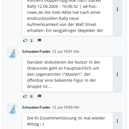
vollzieht Doppel-Upgrade nach starker
Rally 12.06.2026 - 16:06:32 | ad-hoc-
news.de Die Intel-Aktie hat nach einer
Antwor
eindrucksvollen Rally neue
Aufmerksamkeit von der Wall Street
erhalten: Ein langjähriger Skeptiker der
Bank of America stuft den Wert gleich
2
um zwei Notches hoch und hebt das
Kursziel deutlich an. Parallel liegt der
SchwabenTrader
,
12. Jun 19:01 Uhr
Titel auch im Xetra-Handel klar im Plus.
￼ Intel Corp., US4581401001
Darüber diskutieren die Nutzer In der
Verantwortlich: ad hoc news
Diskussion geht es hauptsächlich um
Fachredaktion Unternehmen & Analysen.
den sogenannten \"Master\", der
Vor der Veroeffentlichung am 12.06.2026,
Antwor
offenbar eine bekannte Figur in der
16:05:46 Uhr geprueft. Details
Gruppe ist....
im Impressum. Die Intel Corp.-Aktie steht
zum Wochenschluss klar im Fokus der
0
Analysten: Die Bank of America hat ihre
SchwabenTrader
,
12. Jun 19:00 Uhr
Einstufung für den Chipkonzern nach
jahrelanger Skepsis gleich um zwei
Die KI-Zusammenfassung ist mal wieder
Stufen von "Underperform" auf "Buy"
Witzig ;-)
Antwor
angehoben und das Kursziel von 96 auf