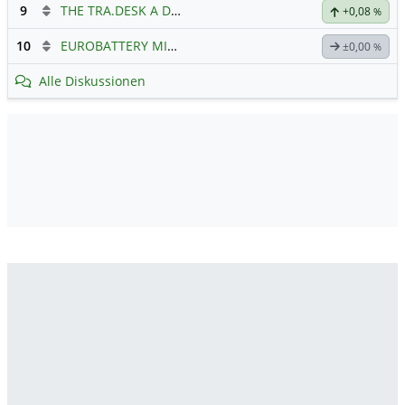
9
THE TRA.DESK A DL-,000001
Hauptdiskussion
+0,08
%
10
EUROBATTERY MINERALS
±0,00
%
Alle Diskussionen