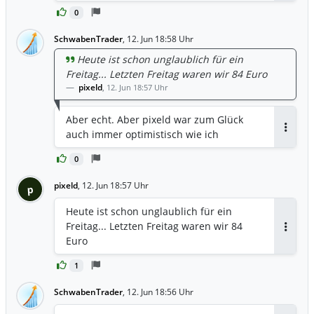
135 US-Dollar erhöht. Beim jüngsten US-
0
Schlusskurs von rund 113 bis 114 US-
SchwabenTrader
Dollar entspricht das einem
,
12. Jun 18:58 Uhr
Aufwärtspotenzial von gut einem Viertel.
Heute ist schon unglaublich für ein
Parallel notiert die Intel-Aktie am
Freitag... Letzten Freitag waren wir 84 Euro
deutschen Markt Xetra-bereinigt bei
pixeld
,
12. Jun 18:57 Uhr
rund 97,7 Euro, was einem Tagesplus
von etwa 5 Prozent entspricht. Analysten
Aber echt. Aber pixeld war zum Glück
drehen bei Intel: Details zum Doppel-
auch immer optimistisch wie ich
Antwor
Upgrade Ausgangspunkt der neuen
Diskussion um die Intel Corp.-Aktie ist
0
die deutliche Kurszielanhebung durch
pixeld
,
12. Jun 18:57 Uhr
einen bislang skeptischen Analysten der
p
Bank of America. Nach Angaben
Heute ist schon unglaublich für ein
von Ariva.de und finanzen.net wurde die
Freitag... Letzten Freitag waren wir 84
Bewertung für Intel von "Underperform"
Antwor
Euro
direkt auf "Buy" hochgestuft. Ein solches
Doppel-Upgrade ist im Analystenalltag
1
vergleichsweise selten, weil es einen
klaren Bruch mit der bisherigen
SchwabenTrader
,
12. Jun 18:56 Uhr
Einschätzung markiert. Die Bank of