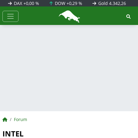
DAX
+0,00 %
DOW
+0,29 %
Gold
4.342,26
BörsenNEWS.de
BörsenNEWS.de
Forum
INTEL