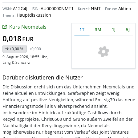
A12G4J
AU000000NMT1
NMT
Aktien
WKN:
ISIN:
Kürzel:
Forum:
Hauptdiskussion
Thema:
Kurs Neometals
1T
3M
1J
5J
0,018
EUR
±0,00 %
±0,000
9. August 2026, 18:55 Uhr
,
Lang & Schwarz
Darüber diskutieren die Nutzer
Die Diskussion dreht sich um das Unternehmen Neometals und
seine aktuellen Entwicklungen. GrafGraphen zeigt wenig
Hoffnung auf positive Neuigkeiten, während Em. sig79 das neue
Finanzierungsmodell als vielversprechend ansieht,
insbesondere im Hinblick auf zukünftige Cashflows durch
Recyclingprojekte. Chris0508 und Gruno äußern Zweifel an der
Nachhaltigkeit der Recyclinggewinne, da Neometals
möglicherweise nur begrenzt vom Verkauf des Joint Ventures