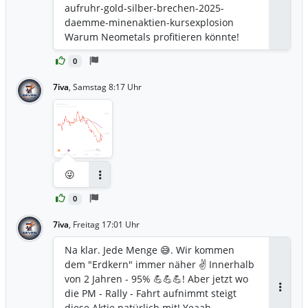
aufruhr-gold-silber-brechen-2025-
daemme-minenaktien-kursexplosion ​
Warum Neometals profitieren könnte! ​
Positiver Sentiment-Effekt ✅️: Wenn
0
Goldpreise steigen, rücken Projekte mit
Goldressourcen wie das Barrambie-
7iva
,
Samstag 8:17 Uhr
Projekt stärker in den Fokus von
Spekulanten. ​Bessere Projekt-Ökonomie
✅️: Höhere Goldpreise machen
Förderabkommen und Dienstleistungs-
Joint-Ventures (wie das geplante
Goldabbau-Abkommen für die Ironclad-
😜
Lagerstätte) finanziell noch attraktiver
Antworten
und erleichtern die Finanzierung ohne
0
hohe eigene Investitionen. Nur so ein
Gedanke von mir 🤷‍♀️?!
7iva
,
Freitag 17:01 Uhr
Na klar. Jede Menge 😅. Wir kommen
dem "Erdkern" immer näher ✌️ Innerhalb
von 2 Jahren - 95% 💪💪💪! Aber jetzt wo
die PM - Rally - Fahrt aufnimmt steigt
Antwor
diese Aktie natürlich mit! Yeaah -