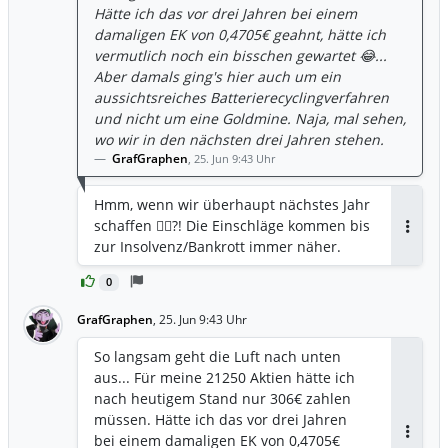
Hätte ich das vor drei Jahren bei einem
damaligen EK von 0,4705€ geahnt, hätte ich
vermutlich noch ein bisschen gewartet 😂...
Aber damals ging's hier auch um ein
aussichtsreiches Batterierecyclingverfahren
und nicht um eine Goldmine. Naja, mal sehen,
wo wir in den nächsten drei Jahren stehen.
GrafGraphen
,
25. Jun 9:43 Uhr
Hmm, wenn wir überhaupt nächstes Jahr
schaffen 🤷‍♀️?! Die Einschläge kommen bis
Antwor
zur Insolvenz/Bankrott immer näher.
0
GrafGraphen
,
25. Jun 9:43 Uhr
So langsam geht die Luft nach unten
aus... Für meine 21250 Aktien hätte ich
nach heutigem Stand nur 306€ zahlen
müssen. Hätte ich das vor drei Jahren
bei einem damaligen EK von 0,4705€
Antwor