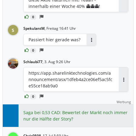
innerhalb einer Woche 40% 👻👻👻!
0
SpekulantM
,
Freitag 16:41 Uhr
S
Passiert hier gerade was?
Antworten
0
Schlaubi77
,
3. Aug 9:26 Uhr
https://app.sharelinktechnologies.com/a
nnouncement/asx/1dfeb4a2ce06ef5ac5fc
Antwor
e55ce18ab9a0
0
Werbung
Saga bei 0,53 CAD: Bewertet der Markt noch immer
nur die Hälfte der Story?
Chris0508
,
17. Jul 5:59 Uhr