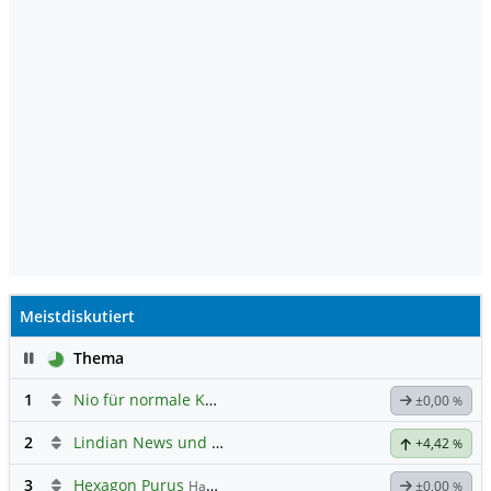
Meistdiskutiert
Pause
Thema
1
Nio für normale Kommunikation
±0,00
%
2
Lindian News und Diskussionen
+4,42
%
3
Hexagon Purus
Hauptdiskussion
±0,00
%