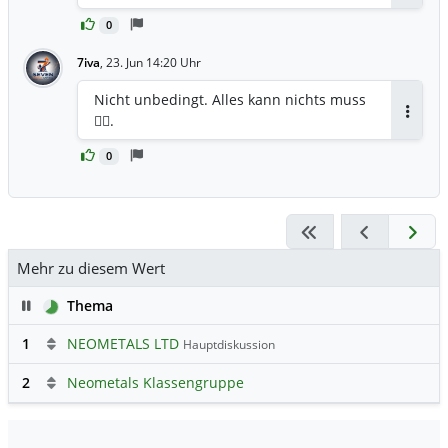
0
7iva
,
23. Jun 14:20 Uhr
Nicht unbedingt. Alles kann nichts muss
🤷‍♀️.
Antwor
0
Mehr zu diesem Wert
Pause
Thema
1
NEOMETALS LTD
Hauptdiskussion
2
Neometals Klassengruppe