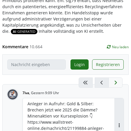
Primobius profitieren kann. Em. sig79 erklärt, dass Neometals
durch ein patentiertes, energieeffizientes Recyclingverfahren
Einnahmen generieren könnte. Ein Handelsstopp wurde
aufgrund administrativer Verzögerungen bei einer
Kapitalplatzierung angekündigt, was zu Unsicherheiten über
die.
Inhalte vollständig von KI erstellt.
AI
GENERATED
Kommentare
10.664
Neu laden
Login
Registrieren
7iva
,
Gestern 9:09 Uhr
Anleger in Aufruhr: Gold & Silber:
Brechen jetzt wie 2025 die Dämme?
Minenaktien vor Kursexplosion 👇
https://www.wallstreet-
online.de/nachricht/21199884-anleger-
Antwor