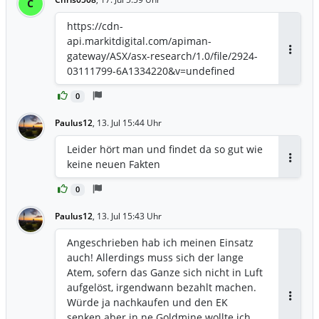
C
https://cdn-
api.markitdigital.com/apiman-
gateway/ASX/asx-research/1.0/file/2924-
Antwor
03111799-6A1334220&v=undefined
0
Paulus12
,
13. Jul 15:44 Uhr
Leider hört man und findet da so gut wie
keine neuen Fakten
Antwor
0
Paulus12
,
13. Jul 15:43 Uhr
Angeschrieben hab ich meinen Einsatz
auch! Allerdings muss sich der lange
Atem, sofern das Ganze sich nicht in Luft
aufgelöst, irgendwann bezahlt machen.
Würde ja nachkaufen und den EK
Antwor
senken aber in ne Goldmine wollte ich