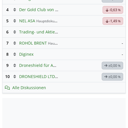
4
Der Gold Club von Susiwong
-0,63
%
5
NEL ASA
Hauptdiskussion
-1,49
%
6
Trading- und Aktien-Chat
7
ROHÖL BRENT
-
Hauptdiskussion
8
Diginex
-
9
Droneshield für Anleger
±0,00
%
10
DRONESHIELD LTD
Hauptdiskussion
±0,00
%
Alle Diskussionen