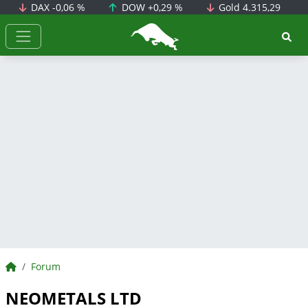
DAX
-0,06 %
DOW
+0,29 %
Gold
4.315,29
BörsenNEWS.de
BörsenNEWS.de
Forum
NEOMETALS LTD