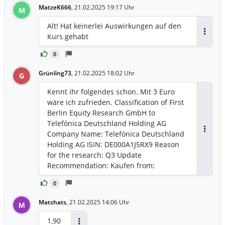
MatzeK666
,
21.02.2025 19:17 Uhr
M
Alt! Hat keinerlei Auswirkungen auf den
Kurs gehabt
Antwor
0
Grünling73
,
21.02.2025 18:02 Uhr
G
Kennt ihr folgendes schon. Mit 3 Euro
wäre ich zufrieden. Classification of First
Berlin Equity Research GmbH to
Telefónica Deutschland Holding AG
Company Name: Telefónica Deutschland
Antwor
Holding AG ISIN: DE000A1J5RX9 Reason
for the research: Q3 Update
Recommendation: Kaufen from:
11.11.2024 Target price: EUR3 Target
0
price on sight of: 12 Monate Last rating
change: - Analyst: Kevin Sheil First Berlin
Matshats
,
21.02.2025 14:06 Uhr
M
Equity Research hat ein Research
Update zu Telefonica Deutschland
1,90