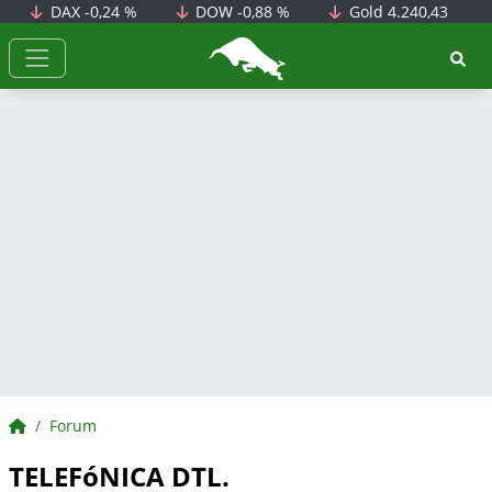
DAX
-0,24 %
DOW
-0,88 %
Gold
4.240,43
BörsenNEWS.de
BörsenNEWS.de
Forum
TELEFóNICA DTL.