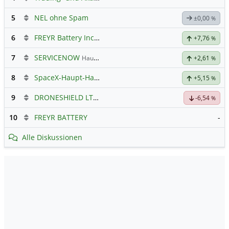
5
NEL ohne Spam
±0,00
%
6
FREYR Battery Inc Registered Shs
Hauptdiskussion
+7,76
%
7
SERVICENOW
Hauptdiskussion
+2,61
%
8
SpaceX-Haupt-Hauptforum
+5,15
%
9
DRONESHIELD LTD
Hauptdiskussion
-6,54
%
10
FREYR BATTERY
-
Alle Diskussionen