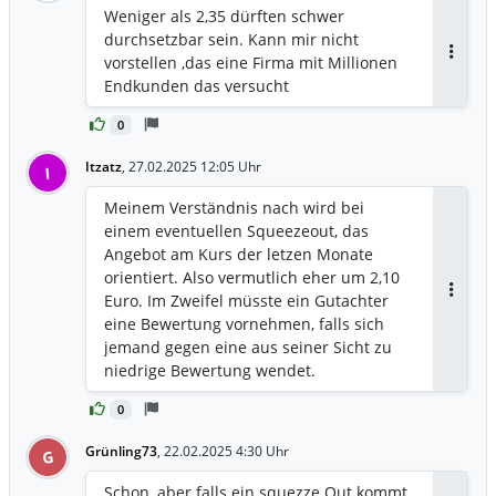
Weniger als 2,35 dürften schwer
durchsetzbar sein. Kann mir nicht
vorstellen ,das eine Firma mit Millionen
Antwor
Endkunden das versucht
0
Itzatz
,
27.02.2025 12:05 Uhr
I
Meinem Verständnis nach wird bei
einem eventuellen Squeezeout, das
Angebot am Kurs der letzen Monate
orientiert. Also vermutlich eher um 2,10
Euro. Im Zweifel müsste ein Gutachter
Antwor
eine Bewertung vornehmen, falls sich
jemand gegen eine aus seiner Sicht zu
niedrige Bewertung wendet.
0
Grünling73
,
22.02.2025 4:30 Uhr
G
Schon, aber falls ein squezze Out kommt