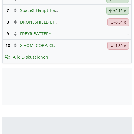
7
SpaceX-Haupt-Hauptforum
+5,12
%
8
DRONESHIELD LTD
Hauptdiskussion
-6,54
%
9
FREYR BATTERY
-
10
XIAOMI CORP. CL.B
Hauptdiskussion
-1,86
%
Alle Diskussionen