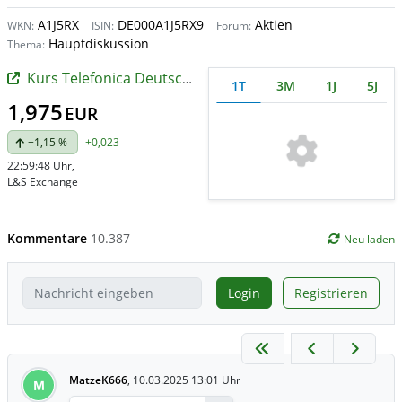
A1J5RX
DE000A1J5RX9
Aktien
WKN:
ISIN:
Forum:
Hauptdiskussion
Thema:
Kurs Telefonica Deutschland
1T
3M
1J
5J
1,975
EUR
+1,15 %
+0,023
22:59:48 Uhr
,
L&S Exchange
Kommentare
10.387
Neu laden
Login
Registrieren
MatzeK666
,
10.03.2025 13:01 Uhr
M