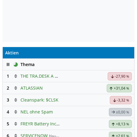
Aktien
Pause
Thema
1
THE TRA.DESK A DL-,000001
Hauptdiskussion
-27,90
%
2
ATLASSIAN
+31,04
%
3
Cleanspark: $CLSK
-3,32
%
4
NEL ohne Spam
±0,00
%
5
FREYR Battery Inc Registered Shs
Hauptdiskussion
+8,13
%
6
SERVICENOW
Hauptdiskussion
+2,61
%