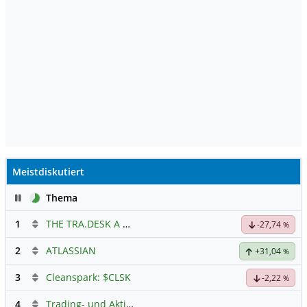
beeinträchtigt. Unserer Ansicht nach
bleibt die Marke O2 in Deutschland in
einem weiterhin rationalen
Telekommunikationsmarkt stark. Wir
stufen Telefónica Deutschland Holding
weiterhin mit Kaufen und einem Kursziel
von EUR3 ein.
Meistdiskutiert
Pause
Thema
1
THE TRA.DESK A DL-,000001
Hauptdiskussion
-27,74
%
2
ATLASSIAN
+31,04
%
3
Cleanspark: $CLSK
-2,22
%
4
Trading- und Aktien-Chat