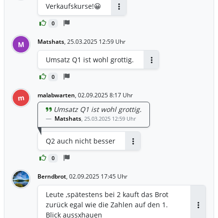
Verkaufskurse!😀
Antworten
0
Matshats
,
25.03.2025 12:59 Uhr
M
Umsatz Q1 ist wohl grottig.
Antworten
0
malabwarten
,
02.09.2025 8:17 Uhr
m
Umsatz Q1 ist wohl grottig.
Matshats
,
25.03.2025 12:59 Uhr
Q2 auch nicht besser
Antworten
0
Berndbrot
,
02.09.2025 17:45 Uhr
Leute ,spätestens bei 2 kauft das Brot
zurück egal wie die Zahlen auf den 1.
Antwor
Blick aussxhauen