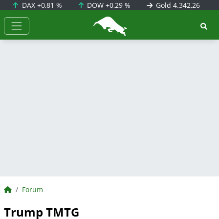
DAX
+0,81 %
DOW
+0,29 %
Gold
4.342,26
BörsenNEWS.de
BörsenNEWS.de
Forum
Trump TMTG