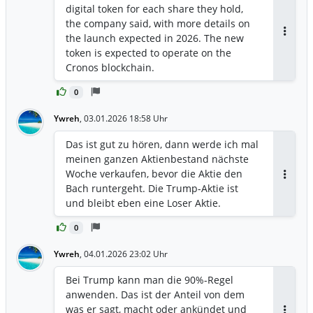
digital token for each share they hold,
the company said, with more details on
‍the launch expected in 2026. The new
Antwor
token is ​expected to operate on the
Cronos blockchain.
0
Ywreh
,
03.01.2026 18:58 Uhr
Das ist gut zu hören, dann werde ich mal
meinen ganzen Aktienbestand nächste
Woche verkaufen, bevor die Aktie den
Antwor
Bach runtergeht. Die Trump-Aktie ist
und bleibt eben eine Loser Aktie.
0
Ywreh
,
04.01.2026 23:02 Uhr
Bei Trump kann man die 90%-Regel
anwenden. Das ist der Anteil von dem
was er sagt, macht oder ankündet und