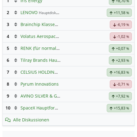
1
Iris Energy
+8,70
%
2
LENOVO
Hauptdiskussion
+11,58
%
3
Brainchip Klassengruppe
-6,19
%
4
Volatus Aerospace (Offener Austausch)
-1,02
%
5
RENK (für normale, sachliche Kommunikation!)
+0,07
%
6
Tilray Brands Hauptforum
+2,93
%
7
CELSIUS HOLDINGS INC.
Hauptdiskussion
+16,83
%
8
Pyrum Innovations
-0,71
%
9
AVINO SILVER & GOLD MINES
Hauptdiskussion
+7,92
%
10
SpaceX Hauptforum
+15,83
%
Alle Diskussionen