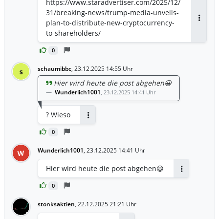
https://www.staradvertiser.com/2025/12/
31/breaking-news/trump-media-unveils-
plan-to-distribute-new-cryptocurrency-
Antwor
to-shareholders/
0
schaumibbc
,
23.12.2025 14:55 Uhr
s
Hier wird heute die post abgehen😀
Wunderlich1001
,
23.12.2025 14:41 Uhr
? Wieso
Antworten
0
Wunderlich1001
,
23.12.2025 14:41 Uhr
W
Hier wird heute die post abgehen😀
Antworten
0
stonksaktien
,
22.12.2025 21:21 Uhr