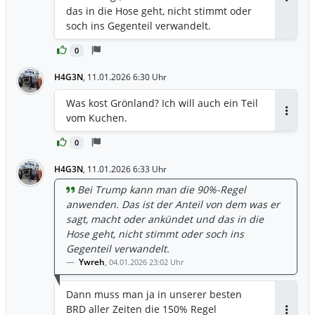
Antwor
das in die Hose geht, nicht stimmt oder
soch ins Gegenteil verwandelt.
0
H4G3N
,
11.01.2026 6:30 Uhr
Was kost Grönland? Ich will auch ein Teil
vom Kuchen.
Antwor
0
H4G3N
,
11.01.2026 6:33 Uhr
Bei Trump kann man die 90%-Regel
anwenden. Das ist der Anteil von dem was er
sagt, macht oder ankündet und das in die
Hose geht, nicht stimmt oder soch ins
Gegenteil verwandelt.
Ywreh
,
04.01.2026 23:02 Uhr
Dann muss man ja in unserer besten
BRD aller Zeiten die 150% Regel