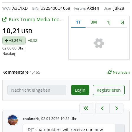
A3CYXD
US25400Q1058
Aktien
Juk28
WKN:
ISIN:
Forum:
User:
Kurs Trump Media Technology
1T
3M
1J
5J
10,21
USD
+3,24 %
+0,32
02:00:00 Uhr
,
Nasdaq
Kommentare
1.465
Neu laden
Login
Registrieren
chaknoris
,
02.01.2026 10:55 Uhr
DJT shareholders will receive one new