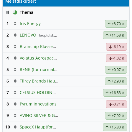
Meistdiskutiert
Pause
Thema
1
Iris Energy
+8,70
%
2
LENOVO
Hauptdiskussion
+11,58
%
3
Brainchip Klassengruppe
-6,19
%
4
Volatus Aerospace (Offener Austausch)
-1,02
%
5
RENK (für normale, sachliche Kommunikation!)
+0,07
%
6
Tilray Brands Hauptforum
+2,93
%
7
CELSIUS HOLDINGS INC.
Hauptdiskussion
+16,83
%
8
Pyrum Innovations
-0,71
%
9
AVINO SILVER & GOLD MINES
Hauptdiskussion
+7,92
%
10
SpaceX Hauptforum
+15,83
%