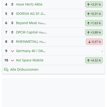
4
neue Hertz Aktie
+3,31
%
5
IDORSIA AG SF-,05
Hauptdiskussion
+0,31
%
6
Beyond Meat
Hauptdiskussion
+1,63
%
7
DPCM Capital
Hauptdiskussion
+3,88
%
8
RHEINMETALL
Hauptdiskussion
-0,47
%
9
Germany 40 / DAX Prognose
-
10
Ast Space Mobile
+4,32
%
Alle Diskussionen