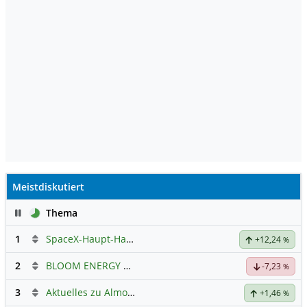
Meistdiskutiert
Pause
Thema
1
SpaceX-Haupt-Hauptforum
+12,24
%
2
BLOOM ENERGY A
Hauptdiskussion
-7,23
%
3
Aktuelles zu Almonty Industries
+1,46
%