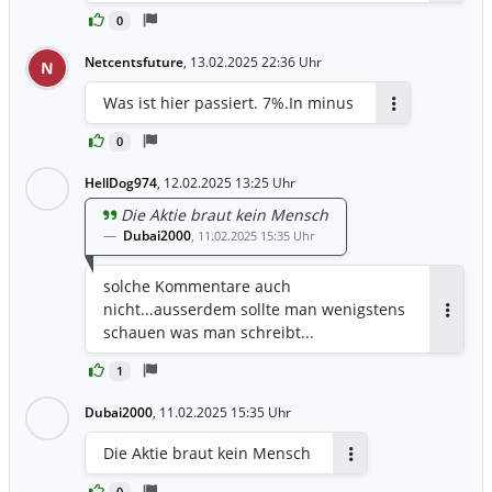
0
Netcentsfuture
,
13.02.2025 22:36 Uhr
N
Was ist hier passiert. 7%.In minus
Antworten
0
HellDog974
,
12.02.2025 13:25 Uhr
Die Aktie braut kein Mensch
Dubai2000
,
11.02.2025 15:35 Uhr
solche Kommentare auch
nicht...ausserdem sollte man wenigstens
Antwor
schauen was man schreibt...
1
Dubai2000
,
11.02.2025 15:35 Uhr
Die Aktie braut kein Mensch
Antworten