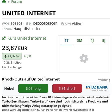
BörsenNEWS.de
Forum
UNITED INTERNET
508903
DE0005089031
Aktien
WKN:
ISIN:
Forum:
Hauptdiskussion
Thema:
Kurs United Internet
1T
3M
1J
5J
23,87
EUR
+1,32 %
+0,31
19:38:51 Uhr
,
L&S Exchange
Knock-Outs auf United Internet
Werbung
Hebel
6,05 long
5,81 short
Im Durchschnitt erleiden 7 von 10 Kleinanlegern Verluste beim Handel mit
Turbo-Zertifikaten. Turbo-Zertifikate sind hoch risikoreiche Produkte und
nicht für langfristige Anlagestrategien geeignet.
Diese Werbung richtet sich nur an Personen mit Wohn-/Geschäftssitz in