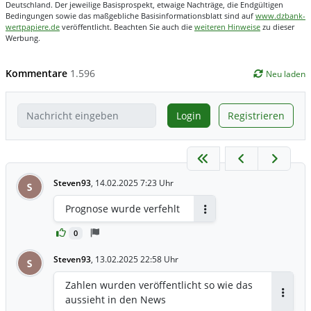
Deutschland. Der jeweilige Basisprospekt, etwaige Nachträge, die Endgültigen
Bedingungen sowie das maßgebliche Basisinformationsblatt sind auf
www.dzbank-
wertpapiere.de
veröffentlicht. Beachten Sie auch die
weiteren Hinweise
zu dieser
Werbung.
Kommentare
1.596
Neu laden
Login
Registrieren
Steven93
,
14.02.2025 7:23 Uhr
S
Prognose wurde verfehlt
Antworten
0
Steven93
,
13.02.2025 22:58 Uhr
S
Zahlen wurden veröffentlicht so wie das
aussieht in den News
Antwor