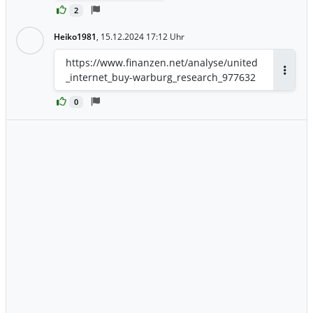
2
Heiko1981
,
15.12.2024 17:12 Uhr
https://www.finanzen.net/analyse/united
_internet_buy-warburg_research_977632
Antwor
0