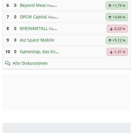
6
Beyond Meat
Hauptdiskussion
+1,74
%
7
DPCM Capital
Hauptdiskussion
+3,66
%
8
RHEINMETALL
Hauptdiskussion
-0,33
%
9
Ast Space Mobile
+5,12
%
10
Gamestop, das Ende naht
-1,31
%
Alle Diskussionen