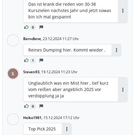
Das ist krank die reden von 30-38
Kurszielen nächstes Jahr und jetzt sowas
Antwor
bin ich mal gespannt
0
Berndbrot
,
23.12.2024 11:27 Uhr
Reines Dumping hier. Kommt wieder .
Antworten
1
Steven93
,
19.12.2024 11:23 Uhr
S
Unglaublich was ein Mist hier , tief kurz
vom reißen aber angeblich 2025 vor
Antwor
verdopplung ja ja
0
Heiko1981
,
15.12.2024 17:12 Uhr
Top Pick 2025
Antworten