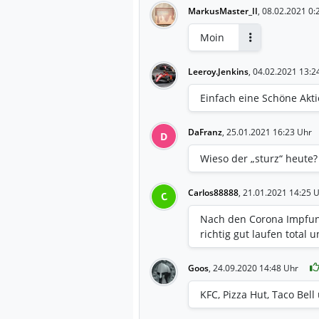
MarkusMaster_II
,
08.02.2021 0:
Moin
Antworten
Leeroy.Jenkins
,
04.02.2021 13:2
Einfach eine Schöne Akti
DaFranz
,
25.01.2021 16:23 Uhr
D
Wieso der „sturz“ heute?
Carlos88888
,
21.01.2021 14:25 
C
Nach den Corona Impfun
richtig gut laufen total 
Goos
,
24.09.2020 14:48 Uhr
KFC, Pizza Hut, Taco Bell