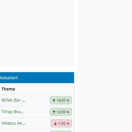
iskutiert
se
Thema
RENK (für normale, sachliche Kommunikation!)
+0,07
%
Tilray Brands Hauptforum
+2,93
%
Volatus Aerospace (Offener Austausch)
-1,02
%