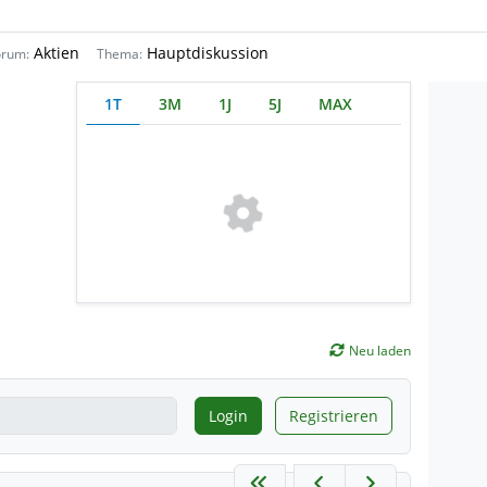
Aktien
Hauptdiskussion
orum:
Thema:
1T
3M
1J
5J
MAX
Neu laden
Login
Registrieren