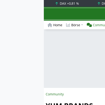
DAX
+0,81 %
D
Home
Börse
Commun
Community