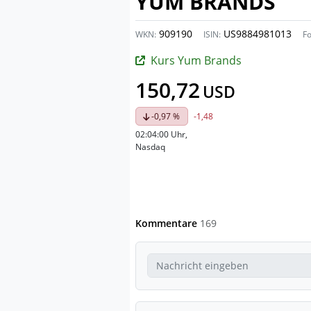
YUM BRANDS
909190
US9884981013
WKN:
ISIN:
F
Kurs Yum Brands
150,72
USD
-0,97 %
-1,48
02:04:00 Uhr
,
Nasdaq
Kommentare
169