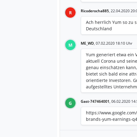
Ricoderocha885
,
22.04.2020 20:
R
Ach herrlich Yum so zu 
Deutschland
ME_WD
,
07.02.2020 18:10 Uhr
M
Yum generiert etwa ein V
aktuell Corona und seine
genau einschätzen kann, 
bietet sich bald eine att
orientierte Investoren. 
aufgestelltes Unternehm
Gast-747464001
,
06.02.2020 14:
G
https://www.google.co
brands-yum-earnings-q4