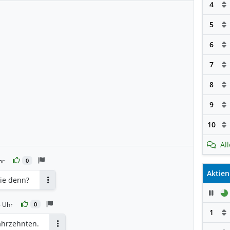
4
5
6
7
8
9
10
Al
hr
0
Aktien
ie denn?
Antworten
Pau
8 Uhr
0
1
Jahrzehnten.