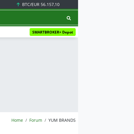
BTC/EUR
56.157,10
SMARTBROKER+ Depot
BörsenNEWS.de
Home
Forum
YUM BRANDS