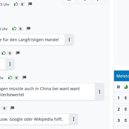
25 Uhr
0
4 Uhr
0
e für den Langfristigen Handel
Antworten
0
Antworten
Meistd
Uhr
0
Pau
gen müsste auch in China bei want want
unterbewertet
Antworten
1
0
2
 usw. Google oder Wikipedia hilft.
3
Antworten