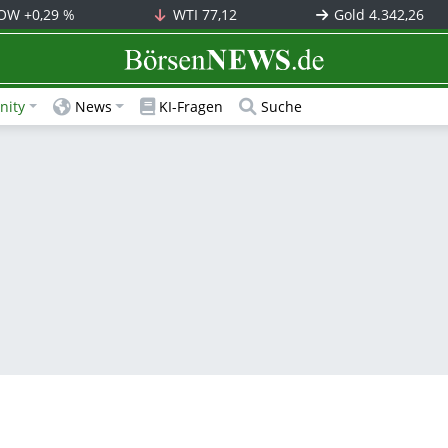
OW
+0,29 %
WTI
77,12
Gold
4.342,26
BörsenNEWS.de
ity
News
KI-Fragen
Suche