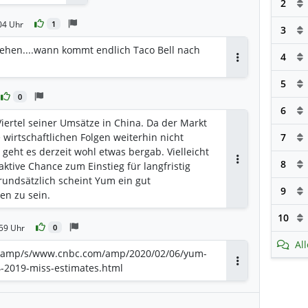
2
Antworten
04 Uhr
1
3
sehen....wann kommt endlich Taco Bell nach
4
Antworten
5
0
6
iertel seiner Umsätze in China. Da der Markt
 wirtschaftlichen Folgen weiterhin nicht
7
geht es derzeit wohl etwas bergab. Vielleicht
8
raktive Chance zum Einstieg für langfristig
Antworten
Grundsätzlich scheint Yum ein gut
9
en zu sein.
10
59 Uhr
0
Al
m/amp/s/www.cnbc.com/amp/2020/02/06/yum-
-2019-miss-estimates.html
Antworten