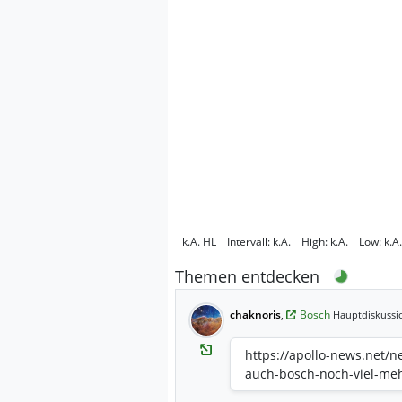
k.A.
HL
Intervall:
k.A.
High:
k.A.
Low:
k.A.
Themen entdecken
chaknoris
,
Bosch
Hauptdiskussi
https://apollo-news.net
auch-bosch-noch-viel-mehr