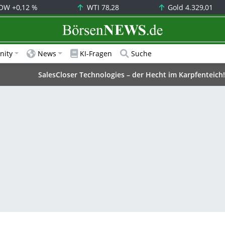
OW
+0,12 %
WTI
78,28
Gold
4.329,01
BörsenNEWS.de
ity
News
KI-Fragen
Suche
SalesCloser Technologies – der Hecht im Karpfenteich!