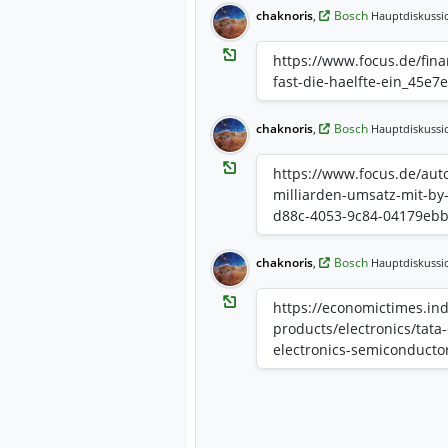
chaknoris
,
Bosch
Hauptdiskussi
https://www.focus.de/fin
fast-die-haelfte-ein_45e
chaknoris
,
Bosch
Hauptdiskussi
https://www.focus.de/aut
milliarden-umsatz-mit-by
d88c-4053-9c84-04179ebb
chaknoris
,
Bosch
Hauptdiskussi
https://economictimes.in
products/electronics/tata-
electronics-semiconducto