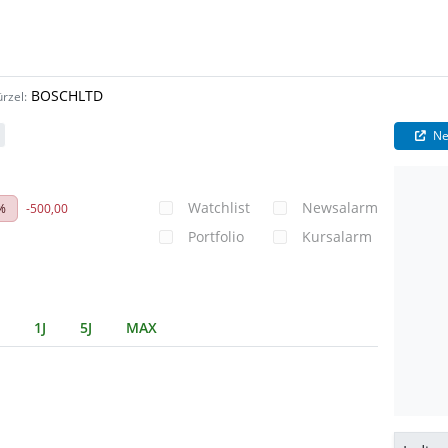
BOSCHLTD
rzel:
Ne
Watchlist
Newsalarm
 %
-500,00
Portfolio
Kursalarm
1J
5J
MAX