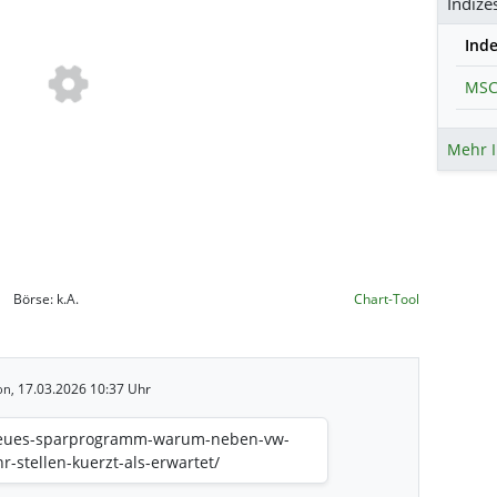
Indize
Ind
Mehr I
Börse:
k.A.
Chart-Tool
17.03.2026 10:37 Uhr
on,
/neues-sparprogramm-warum-neben-vw-
-stellen-kuerzt-als-erwartet/