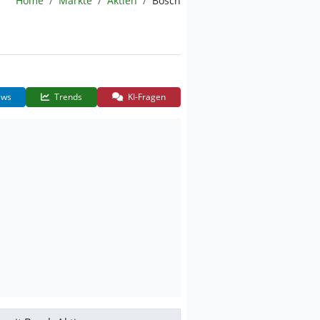
Home
Märkte
Aktien
Bosch
ws
Trends
KI-Fragen