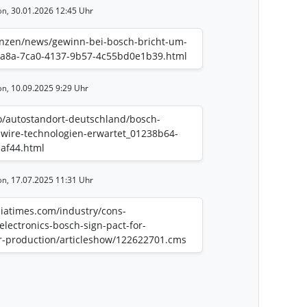
30.01.2026 12:45 Uhr
on,
anzen/news/gewinn-bei-bosch-bricht-um-
7ea8a-7ca0-4137-9b57-4c55bd0e1b39.html
10.09.2025 9:29 Uhr
on,
o/autostandort-deutschland/bosch-
-wire-technologien-erwartet_01238b64-
af44.html
17.07.2025 11:31 Uhr
on,
diatimes.com/industry/cons-
electronics-bosch-sign-pact-for-
r-production/articleshow/122622701.cms