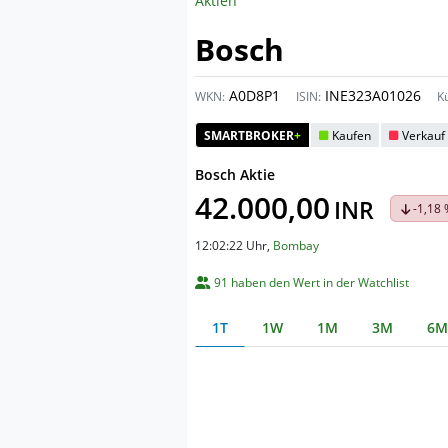
Aktien
Bosch
A0D8P1
INE323A01026
WKN:
ISIN:
Kü
SMARTBROKER
+
Kaufen
Verkauf
Bosch Aktie
42.000,00
INR
-1,18
12:02:22 Uhr
,
Bombay
91 haben den Wert in der Watchlist
1T
1W
1M
3M
6M