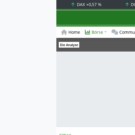
DAX
+0,57 %
D
Home
Börse
Commun
Die Analyse