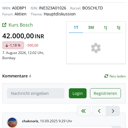
A0D8P1
INE323A01026
BOSCHLTD
WKN:
ISIN:
Kürzel:
Aktien
Hauptdiskussion
Forum:
Thema:
Kurs Bosch
1T
3M
1J
5J
42.000,00
INR
-1,18 %
-500,00
7. August 2026, 12:02 Uhr
,
Bombay
Kommentare
4
Neu laden
Login
Registrieren
chaknoris
,
10.09.2025 9:29 Uhr