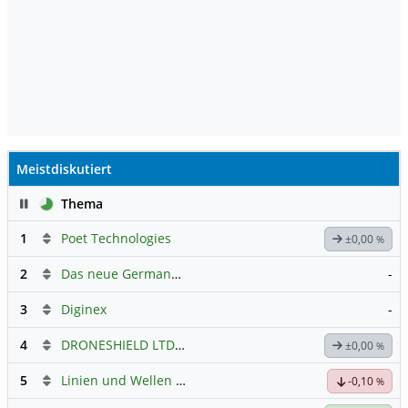
Meistdiskutiert
Pause
Thema
1
Poet Technologies
±0,00
%
2
Das neue Germany 40 Prognose Forum
-
3
Diginex
-
4
DRONESHIELD LTD
Hauptdiskussion
±0,00
%
5
Linien und Wellen Austausch Forum
-0,10
%