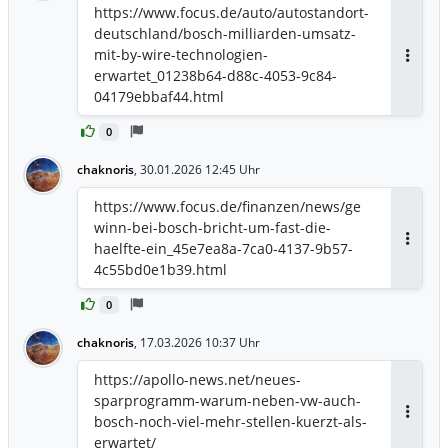
https://www.focus.de/auto/autostandort-
deutschland/bosch-milliarden-umsatz-
mit-by-wire-technologien-
Antwor
erwartet_01238b64-d88c-4053-9c84-
04179ebbaf44.html
0
chaknoris
,
30.01.2026 12:45 Uhr
https://www.focus.de/finanzen/news/ge
winn-bei-bosch-bricht-um-fast-die-
haelfte-ein_45e7ea8a-7ca0-4137-9b57-
Antwor
4c55bd0e1b39.html
0
chaknoris
,
17.03.2026 10:37 Uhr
https://apollo-news.net/neues-
sparprogramm-warum-neben-vw-auch-
bosch-noch-viel-mehr-stellen-kuerzt-als-
Antwor
erwartet/