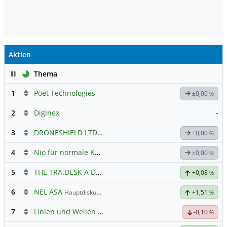
Aktien
Pause
Thema
1
Poet Technologies
±0,00
%
2
Diginex
-
3
DRONESHIELD LTD
Hauptdiskussion
±0,00
%
4
Nio für normale Kommunikation
±0,00
%
5
THE TRA.DESK A DL-,000001
Hauptdiskussion
+0,08
%
6
NEL ASA
Hauptdiskussion
+1,51
%
7
Linien und Wellen Austausch Forum
-0,10
%