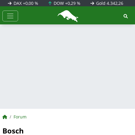
DAX
+0,00 %
DOW
+0,29 %
Gold
4.342,26
BörsenNEWS.de
BörsenNEWS.de
Forum
Bosch