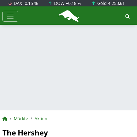
DAX
-0,15 %
DOW
+0,18 %
Gold
4.253,61
BörsenNEWS.de
BörsenNEWS.de
Märkte
Aktien
The Hershey