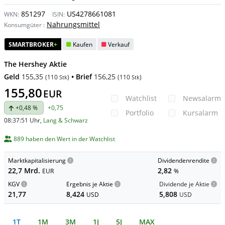
851297
US4278661081
WKN:
ISIN:
Nahrungsmittel
Konsumgüter
:
SMARTBROKER
+
Kaufen
Verkauf
The Hershey Aktie
Geld
155,35
• Brief
156,25
(
110
)
(
110
)
Stk
Stk
155,80
EUR
Watchlist
Newsalarm
+0,48 %
+0,75
Portfolio
Kursalarm
08:37:51 Uhr
,
Lang & Schwarz
889 haben den Wert in der Watchlist
Marktkapitalisierung
Dividendenrendite
22,7 Mrd.
2,82
EUR
%
KGV
Ergebnis je Aktie
Dividende je Aktie
21,77
8,424
5,808
USD
USD
1T
1M
3M
1J
5J
MAX