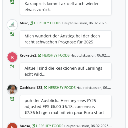
Kakaopreis kommt aktuell auch wieder
etwas zurück.
Merc
,
HERSHEY FOODS
06.02.2025 15:15 Uhr
Hauptdiskussion,
Mich wundert der Anstieg bei der doch
recht schwachen Prognose für 2025
Krokette2
,
HERSHEY FOODS
06.02.2025 14:48 Uhr
Hauptdiskussion,
K
Aktuell sind die Reaktionen auf Earnings
echt wild...
Oachkatzl123
,
HERSHEY FOODS
06.02.2025 13:49 Uhr
Hauptdiskussion,
puh der Ausblick.. Hershey sees FY25
adjusted EPS $6.00-$6.18, consensus
$7.36 Ich geh mal mit ein paar Euro short
hueso
,
HERSHEY FOODS
06.02.2025 13:41 Uhr
Hauptdiskussion,
h