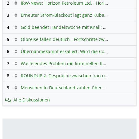
2
IRW-News: Horizon Petroleum Ltd. : Horizon Petroleum beginnt mit der Testförderung im Projekt Lachowice in Polen und schließt die Platzierung einer überzeichneten Wandelanleihe ab
3
Erneuter Strom-Blackout legt ganz Kuba lahm
Hauptdiskus
4
Gold beendet Handelswoche mit Knall: Barrick Mining – Ist diese Aktie wieder ein Kauf?
5
Ölpreise fallen deutlich - Fortschritte zwischen USA und Iran belasten
6
Übernahmekampf eskaliert: Wird die Commerzbank italienisch?
7
Wachsendes Problem mit kriminellen Kunden im Online-Handel
8
ROUNDUP 2: Gespräche zwischen Iran und USA starten - Vance optimistisch
9
Menschen in Deutschland zahlen überwiegend ohne Bargeld
Alle Diskussionen