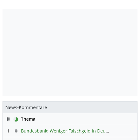
News-Kommentare
Pause
Thema
1
Bundesbank: Weniger Falschgeld in Deutschland
Hauptdi