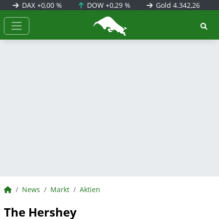
DAX
+0,00 %
DOW
+0,29 %
Gold
4.342,26
BörsenNEWS.de
BörsenNEWS.de
News
Markt
Aktien
The Hershey