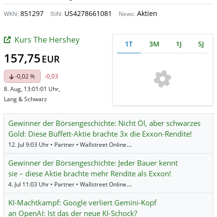
851297
US4278661081
Aktien
WKN:
ISIN:
News:
Kurs The Hershey
1T
3M
1J
5J
157,75
EUR
-0,02 %
-0,03
8. Aug, 13:01:01 Uhr,
Lang & Schwarz
Gewinner der Börsengeschichte: Nicht Öl, aber schwarzes
Gold: Diese Buffett-Aktie brachte 3x die Exxon-Rendite!
12. Jul 9:03 Uhr • Partner • Wallstreet Online •
Abbott Laboratories
,
Boeing
,
Co
Gewinner der Börsengeschichte: Jeder Bauer kennt
sie – diese Aktie brachte mehr Rendite als Exxon!
4. Jul 11:03 Uhr • Partner • Wallstreet Online •
Abbott Laboratories
,
Boeing
,
Co
KI-Machtkampf: Google verliert Gemini-Kopf
an OpenAI: Ist das der neue KI-Schock?