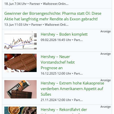
18. Jun 7:34 Uhr • Partner • Wallstreet Online •
Abbott Laboratories
,
Boeing
,
C
Gewinner der Börsengeschichte: Pharma statt Öl: Diese
Aktie hat langfristig mehr Rendite als Exxon gebracht!
13. Jun 11:03 Uhr • Partner • Wallstreet Online •
Abbott Laboratories
,
Boeing
,
Anzeige
Hershey – Boden komplett
09.02.2026 16:45 Uhr • Partner • Societe Generale •
Anzeige
Hershey – Neuer
Vorstandschef hebt
Prognose an
16.12.2025 12:00 Uhr • Partner • BNP Paribas •
The
Anzeige
Hershey – Extrem hohe Kakaopreise
verderben Amerikanern Appetit auf
Süßes
21.11.2024 12:00 Uhr • Partner • BNP Paribas •
The
Anzeige
Hershey – Rekordfahrt der