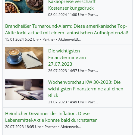
Kakaopreise verschärft
Kostensenkungsdruck
08.04.2024 11:00 Uhr • Partner • BNP Paribas •
The
Brandheißer Turnaround-Alarm: Diese amerikanische Top-
Aktie lockt aktuell mit einem fantastischen Aufholpotenzial!
15.01.2024 6:52 Uhr • Partner • Aktienwelt360 •
The Hershey
Die wichtigsten
Finanztermine am
27.07.2023
26.07.2023 14:57 Uhr • Partner • BörsenNEWS.de •
Wochenvorschau KW 30-2023: Die
wichtigsten Finanztermine auf einen
Blick
21.07.2023 14:49 Uhr • Partner • BörsenNEWS.de •
Heimlicher Gewinner der Inflation: Diese
Lebensmittel-Aktie könnte bald durchstarten
20.07.2023 18:05 Uhr • Partner • Aktienwelt360 •
The Hershey