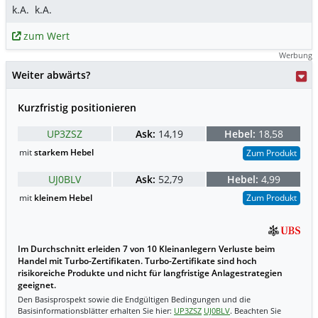
k.A.
k.A.
zum Wert
Werbung
Weiter abwärts?
Kurzfristig positionieren
UP3ZSZ
Ask:
14,19
Hebel:
18,58
mit
starkem Hebel
Zum Produkt
UJ0BLV
Ask:
52,79
Hebel:
4,99
mit
kleinem Hebel
Zum Produkt
Im Durchschnitt erleiden 7 von 10 Kleinanlegern Verluste beim
Handel mit Turbo-Zertifikaten. Turbo-Zertifikate sind hoch
risikoreiche Produkte und nicht für langfristige Anlagestrategien
geeignet.
Den Basisprospekt sowie die Endgültigen Bedingungen und die
Basisinformationsblätter erhalten Sie hier:
UP3ZSZ
UJ0BLV
. Beachten Sie