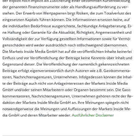
der ex­pli­zit noch im­pli­zit als Zu­sich­er­ung ei­ner be­stim­mt­en Kurs­ent­wick­lung
der ge­nan­nt­en Fi­nanz­in­stru­men­te oder als Handl­ungs­auf­for­der­ung zu ver­
steh­en. Der Er­werb von Wert­pa­pier­en birgt Ri­si­ken, die zum To­tal­ver­lust des
ein­ge­setz­ten Ka­pi­tals füh­ren kön­nen. Die In­for­ma­tion­en er­setz­en kei­ne, auf
die in­di­vi­du­el­len Be­dür­fnis­se aus­ge­rich­te­te, fach­kun­di­ge An­la­ge­be­ra­tung. Ei­
ne Haf­tung oder Ga­ran­tie für die Ak­tu­ali­tät, Rich­tig­keit, An­ge­mes­sen­heit und
Vol­lständ­ig­keit der zur Ver­fü­gung ge­stel­lt­en In­for­ma­tion­en so­wie für Ver­mö­
gens­schä­den wird we­der aus­drück­lich noch stil­lschwei­gend über­nom­men.
Die Mar­kets In­side Me­dia GmbH hat auf die ver­öf­fent­lich­ten In­hal­te kei­ner­lei
Ein­fluss und vor Ver­öf­fent­lich­ung der Bei­trä­ge kei­ne Ken­nt­nis über In­halt und
Ge­gen­stand die­ser. Die Ver­öf­fent­lich­ung der na­ment­lich ge­kenn­zeich­net­en
Bei­trä­ge er­folgt ei­gen­ver­ant­wort­lich durch Au­tor­en wie z.B. Gast­kom­men­ta­
tor­en, Nach­richt­en­ag­en­tur­en, Un­ter­neh­men. In­fol­ge­des­sen kön­nen die In­hal­
te der Bei­trä­ge auch nicht von An­la­ge­in­te­res­sen der Mar­kets In­side Me­dia
GmbH und/oder sei­nen Mit­ar­bei­tern oder Or­ga­nen be­stim­mt sein. Die Gast­
kom­men­ta­tor­en, Nach­rich­ten­ag­en­tur­en, Un­ter­neh­men ge­hör­en nicht der Re­
dak­tion der Mar­kets In­side Me­dia GmbH an. Ihre Mei­nung­en spie­geln nicht
not­wen­di­ger­wei­se die Mei­nung­en und Auf­fas­sung­en der Mar­kets In­side Me­
dia GmbH und de­ren Mit­ar­bei­ter wie­der.
Aus­führ­lich­er Dis­clai­mer