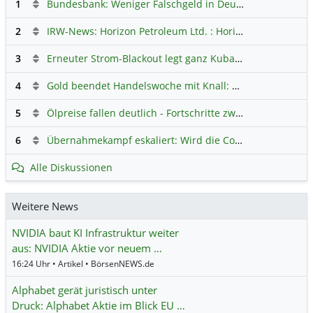
1
Bundesbank: Weniger Falschgeld in Deutschland
Hauptdi
2
IRW-News: Horizon Petroleum Ltd. : Horizon Petroleum beginnt mit der Testförderung im Projekt Lachowice in Polen und schließt die Platzierung einer überzeichneten Wandelanleihe ab
3
Erneuter Strom-Blackout legt ganz Kuba lahm
Hauptdiskus
4
Gold beendet Handelswoche mit Knall: Barrick Mining – Ist diese Aktie wieder ein Kauf?
5
Ölpreise fallen deutlich - Fortschritte zwischen USA und Iran belasten
6
Übernahmekampf eskaliert: Wird die Commerzbank italienisch?
Alle Diskussionen
Weitere News
NVIDIA baut KI Infrastruktur weiter
aus: NVIDIA Aktie vor neuem …
16:24 Uhr • Artikel • BörsenNEWS.de
Alphabet gerät juristisch unter
Druck: Alphabet Aktie im Blick EU …