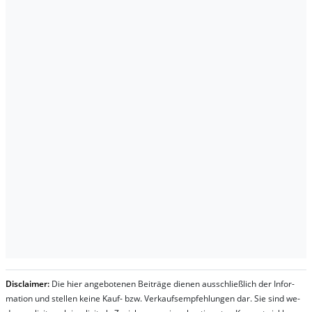
Dis­clai­mer:
Die hier an­ge­bo­te­nen Bei­trä­ge die­nen aus­schließ­lich der In­for­
ma­t­ion und stel­len kei­ne Kauf- bzw. Ver­kaufs­em­pfeh­lung­en dar. Sie sind we­