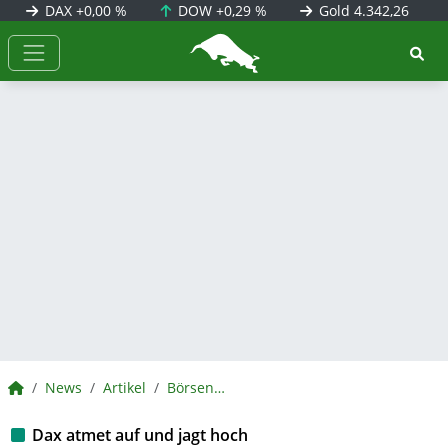
DAX
+0,00 %
DOW
+0,29 %
Gold
4.342,26
BörsenNEWS.de
BörsenNEWS.de
News
Artikel
BörsenNEWS.de
Dax atmet auf und jagt hoch