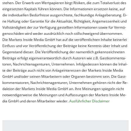
steh­en. Der Er­werb von Wert­pa­pier­en birgt Ri­si­ken, die zum To­tal­ver­lust des
ein­ge­setz­ten Ka­pi­tals füh­ren kön­nen. Die In­for­ma­tion­en er­setz­en kei­ne, auf
die in­di­vi­du­el­len Be­dür­fnis­se aus­ge­rich­te­te, fach­kun­di­ge An­la­ge­be­ra­tung. Ei­
ne Haf­tung oder Ga­ran­tie für die Ak­tu­ali­tät, Rich­tig­keit, An­ge­mes­sen­heit und
Vol­lständ­ig­keit der zur Ver­fü­gung ge­stel­lt­en In­for­ma­tion­en so­wie für Ver­mö­
gens­schä­den wird we­der aus­drück­lich noch stil­lschwei­gend über­nom­men.
Die Mar­kets In­side Me­dia GmbH hat auf die ver­öf­fent­lich­ten In­hal­te kei­ner­lei
Ein­fluss und vor Ver­öf­fent­lich­ung der Bei­trä­ge kei­ne Ken­nt­nis über In­halt und
Ge­gen­stand die­ser. Die Ver­öf­fent­lich­ung der na­ment­lich ge­kenn­zeich­net­en
Bei­trä­ge er­folgt ei­gen­ver­ant­wort­lich durch Au­tor­en wie z.B. Gast­kom­men­ta­
tor­en, Nach­richt­en­ag­en­tur­en, Un­ter­neh­men. In­fol­ge­des­sen kön­nen die In­hal­
te der Bei­trä­ge auch nicht von An­la­ge­in­te­res­sen der Mar­kets In­side Me­dia
GmbH und/oder sei­nen Mit­ar­bei­tern oder Or­ga­nen be­stim­mt sein. Die Gast­
kom­men­ta­tor­en, Nach­rich­ten­ag­en­tur­en, Un­ter­neh­men ge­hör­en nicht der Re­
dak­tion der Mar­kets In­side Me­dia GmbH an. Ihre Mei­nung­en spie­geln nicht
not­wen­di­ger­wei­se die Mei­nung­en und Auf­fas­sung­en der Mar­kets In­side Me­
dia GmbH und de­ren Mit­ar­bei­ter wie­der.
Aus­führ­lich­er Dis­clai­mer