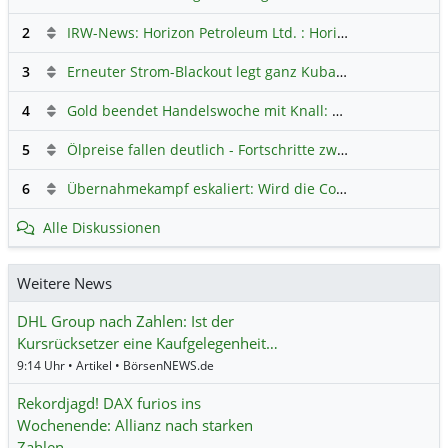
2
IRW-News: Horizon Petroleum Ltd. : Horizon Petroleum beginnt mit der Testförderung im Projekt Lachowice in Polen und schließt die Platzierung einer überzeichneten Wandelanleihe ab
3
Erneuter Strom-Blackout legt ganz Kuba lahm
Hauptdiskus
4
Gold beendet Handelswoche mit Knall: Barrick Mining – Ist diese Aktie wieder ein Kauf?
5
Ölpreise fallen deutlich - Fortschritte zwischen USA und Iran belasten
6
Übernahmekampf eskaliert: Wird die Commerzbank italienisch?
Alle Diskussionen
Weitere News
DHL Group nach Zahlen: Ist der
Kursrücksetzer eine Kaufgelegenheit…
9:14 Uhr • Artikel • BörsenNEWS.de
Rekordjagd! DAX furios ins
Wochenende: Allianz nach starken
Zahlen …