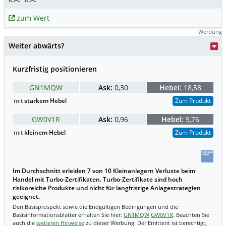
zum Wert
Werbung
Weiter abwärts?
Kurzfristig positionieren
GN1MQW
Ask:
0,30
Hebel:
18,58
mit
starkem Hebel
Zum Produkt
GW0V1R
Ask:
0,96
Hebel:
5,76
mit
kleinem Hebel
Zum Produkt
Im Durchschnitt erleiden 7 von 10 Kleinanlegern Verluste beim
Handel mit Turbo-Zertifikaten. Turbo-Zertifikate sind hoch
risikoreiche Produkte und nicht für langfristige Anlagestrategien
geeignet.
Den Basisprospekt sowie die Endgültigen Bedingungen und die
Basisinformationsblätter erhalten Sie hier:
GN1MQW
GW0V1R
. Beachten Sie
auch die
weiteren Hinweise
zu dieser Werbung. Der Emittent ist berechtigt,