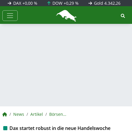
DAX
+0,00 %
DOW
+0,29 %
Gold
4.342,26
BörsenNEWS.de
BörsenNEWS.de
News
Artikel
BörsenNEWS.de
Dax startet robust in die neue Handelswoche