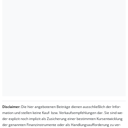
Dis­clai­mer:
Die hier an­ge­bo­te­nen Bei­trä­ge die­nen aus­schließ­lich der In­for­
ma­t­ion und stel­len kei­ne Kauf- bzw. Ver­kaufs­em­pfeh­lung­en dar. Sie sind we­
der ex­pli­zit noch im­pli­zit als Zu­sich­er­ung ei­ner be­stim­mt­en Kurs­ent­wick­lung
der ge­nan­nt­en Fi­nanz­in­stru­men­te oder als Handl­ungs­auf­for­der­ung zu ver­