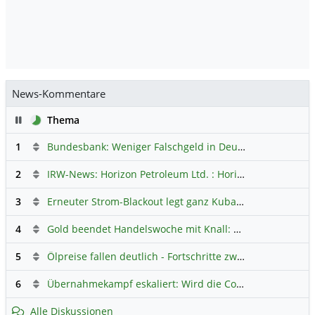
News-Kommentare
Pause
Thema
1
Bundesbank: Weniger Falschgeld in Deutschland
Hauptdi
2
IRW-News: Horizon Petroleum Ltd. : Horizon Petroleum beginnt mit der Testförderung im Projekt Lachowice in Polen und schließt die Platzierung einer überzeichneten Wandelanleihe ab
3
Erneuter Strom-Blackout legt ganz Kuba lahm
Hauptdiskus
4
Gold beendet Handelswoche mit Knall: Barrick Mining – Ist diese Aktie wieder ein Kauf?
5
Ölpreise fallen deutlich - Fortschritte zwischen USA und Iran belasten
6
Übernahmekampf eskaliert: Wird die Commerzbank italienisch?
Alle Diskussionen