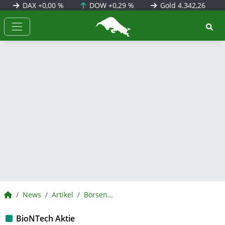
DAX
+0,00 %
DOW
+0,29 %
Gold
4.342,26
BörsenNEWS.de
BörsenNEWS.de
News
Artikel
BörsenNEWS.de
BioNTech Aktie