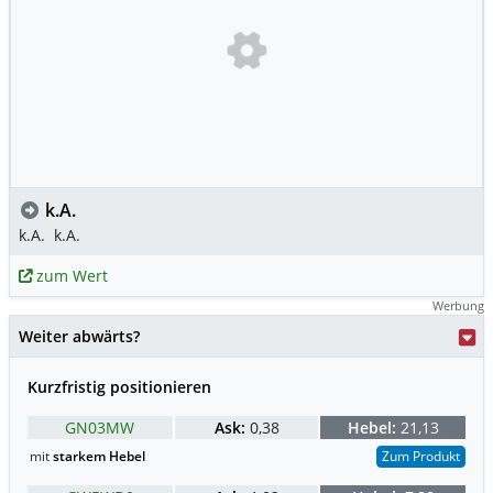
k.A.
k.A.
k.A.
zum Wert
Werbung
Weiter abwärts?
Kurzfristig positionieren
GN03MW
Ask:
0,38
Hebel:
21,13
mit
starkem Hebel
Zum Produkt