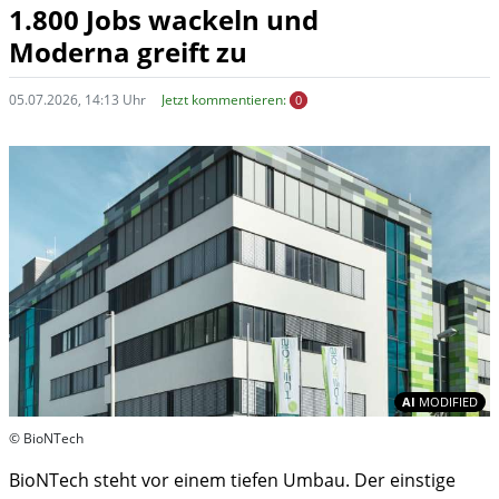
1.800 Jobs wackeln und
Moderna greift zu
05.07.2026, 14:13 Uhr
Jetzt kommentieren:
0
In
AI
MODIFIED
© BioNTech
BioNTech steht vor einem tiefen Umbau. Der einstige