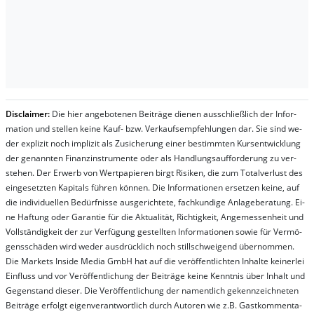
Dis­clai­mer:
Die hier an­ge­bo­te­nen Bei­trä­ge die­nen aus­schließ­lich der In­for­
ma­t­ion und stel­len kei­ne Kauf- bzw. Ver­kaufs­em­pfeh­lung­en dar. Sie sind we­
der ex­pli­zit noch im­pli­zit als Zu­sich­er­ung ei­ner be­stim­mt­en Kurs­ent­wick­lung
der ge­nan­nt­en Fi­nanz­in­stru­men­te oder als Handl­ungs­auf­for­der­ung zu ver­
steh­en. Der Er­werb von Wert­pa­pier­en birgt Ri­si­ken, die zum To­tal­ver­lust des
ein­ge­setz­ten Ka­pi­tals füh­ren kön­nen. Die In­for­ma­tion­en er­setz­en kei­ne, auf
die in­di­vi­du­el­len Be­dür­fnis­se aus­ge­rich­te­te, fach­kun­di­ge An­la­ge­be­ra­tung. Ei­
ne Haf­tung oder Ga­ran­tie für die Ak­tu­ali­tät, Rich­tig­keit, An­ge­mes­sen­heit und
Vol­lständ­ig­keit der zur Ver­fü­gung ge­stel­lt­en In­for­ma­tion­en so­wie für Ver­mö­
gens­schä­den wird we­der aus­drück­lich noch stil­lschwei­gend über­nom­men.
Die Mar­kets In­side Me­dia GmbH hat auf die ver­öf­fent­lich­ten In­hal­te kei­ner­lei
Ein­fluss und vor Ver­öf­fent­lich­ung der Bei­trä­ge kei­ne Ken­nt­nis über In­halt und
Ge­gen­stand die­ser. Die Ver­öf­fent­lich­ung der na­ment­lich ge­kenn­zeich­net­en
Bei­trä­ge er­folgt ei­gen­ver­ant­wort­lich durch Au­tor­en wie z.B. Gast­kom­men­ta­