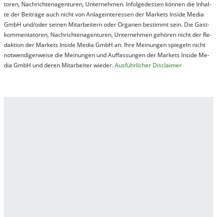
tor­en, Nach­richt­en­ag­en­tur­en, Un­ter­neh­men. In­fol­ge­des­sen kön­nen die In­hal­
te der Bei­trä­ge auch nicht von An­la­ge­in­te­res­sen der Mar­kets In­side Me­dia
GmbH und/oder sei­nen Mit­ar­bei­tern oder Or­ga­nen be­stim­mt sein. Die Gast­
kom­men­ta­tor­en, Nach­rich­ten­ag­en­tur­en, Un­ter­neh­men ge­hör­en nicht der Re­
dak­tion der Mar­kets In­side Me­dia GmbH an. Ihre Mei­nung­en spie­geln nicht
not­wen­di­ger­wei­se die Mei­nung­en und Auf­fas­sung­en der Mar­kets In­side Me­
dia GmbH und de­ren Mit­ar­bei­ter wie­der.
Aus­führ­lich­er Dis­clai­mer