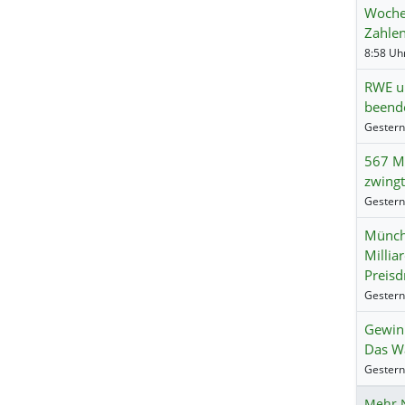
Wochen
Zahle
RWE un
beend
567 Mi
zwingt
Münch
Millia
Preisd
Gewinn
Das Wa
Mehr 