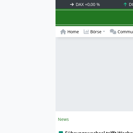
DAX
+0,00 %
D
Home
Börse
Commun
News