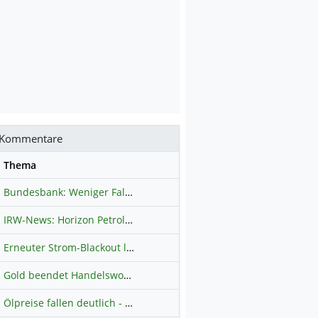
Kommentare
se
Thema
Bundesbank: Weniger Falschgeld in Deutschland
Hauptdiskussion
IRW-News: Horizon Petroleum Ltd. : Horizon Petroleum beginnt mit der Testförderung im Projekt Lachowice in Polen und schließt die Platzierung einer überzeichneten Wandelanleihe ab
Erneuter Strom-Blackout legt ganz Kuba lahm
Hauptdiskussion
Gold beendet Handelswoche mit Knall: Barrick Mining – Ist diese Aktie wieder ein Kauf?
Ölpreise fallen deutlich - Fortschritte zwischen USA und Iran belasten