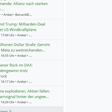
ende: Allianz nach starken
n …
8:58 Uhr • Artikel • BörsenNEWS.de
d Trump: Milliarden-Deal
et US-Windkraftpläne
Gestern 17:04 Uhr • Artikel • BörsenNEWS.de
llionen Dollar Strafe: Gericht
 Meta zu weitreichenden…
Gestern 16:55 Uhr • Artikel • BörsenNEWS.de
ener Rück im DAX:
rdengewinn trotz
ruck
Gestern 16:17 Uhr • Artikel • BörsenNEWS.de
e explodieren, Aktien fallen:
rnsignal hinter der ungew…
Gestern 14:24 Uhr • Artikel • BörsenNEWS.de
News