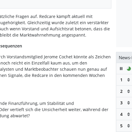
sätzliche Fragen auf. Redcare kämpft aktuell mit
ugehörigkeit. Gleichzeitig wurde zuletzt ein verstärkter
 Auch wenn Vorstand und Aufsichtsrat betonen, dass die
 bleibt die Marktwahrnehmung angespannt.
nsequenzen
rch Vorstandsmitglied Jerome Cochet könnte als Zeichen
News-
noch reicht ein Einzelfall kaum aus, um den
Pau
alysten und Marktbeobachter schauen nun genau auf
schen Signale, die Redcare in den kommenden Wochen
1
2
3
nde Finanzführung, um Stabilität und
Oder vertieft sich die Unsicherheit weiter, während der
4
dung abwartet?
5