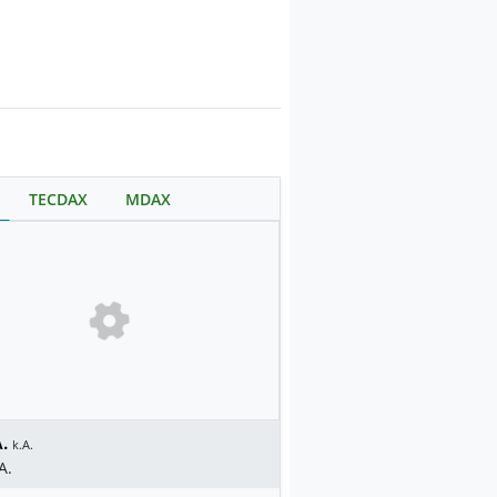
TECDAX
MDAX
.
k.A.
A.