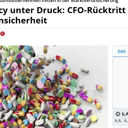
stumsunternehmen mitten in der Marktverunsicherung
y unter Druck: CFO-Rücktritt
nsicherheit
0
DAX
k.A
k.A.
k.