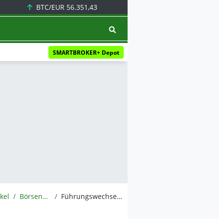
BTC/EUR
56.351,43
SMARTBROKER+ Depot
ikel
BörsenNEWS.de
Führungswechsel trifft Wachstumsunternehmen mitten in der Marktverunsicherung: Redcare Pharmacy unter Druck: CFO-Rücktritt sorgt für neue Unsicherheit