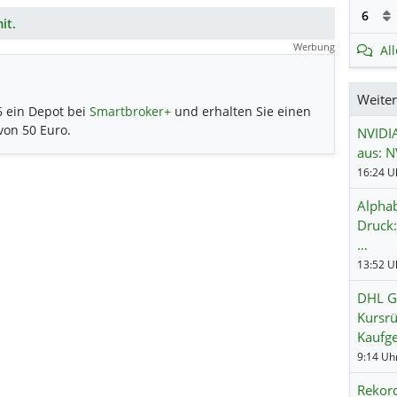
6
it.
Werbung
Al
Weite
6 ein Depot bei
Smartbroker+
und erhalten Sie einen
 von 50 Euro.
NVIDIA
aus: N
Alphab
Druck:
…
DHL Gr
Kursrü
Kaufg
Rekord