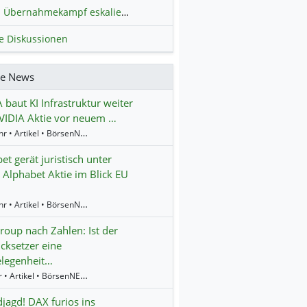
Übernahmekampf eskaliert: Wird die Commerzbank italienisch?
H
le Diskussionen
re News
 baut KI Infrastruktur weiter
VIDIA Aktie vor neuem …
16:24 Uhr • Artikel • BörsenNEWS.de
et gerät juristisch unter
 Alphabet Aktie im Blick EU
13:52 Uhr • Artikel • BörsenNEWS.de
oup nach Zahlen: Ist der
cksetzer eine
elegenheit…
9:14 Uhr • Artikel • BörsenNEWS.de
jagd! DAX furios ins