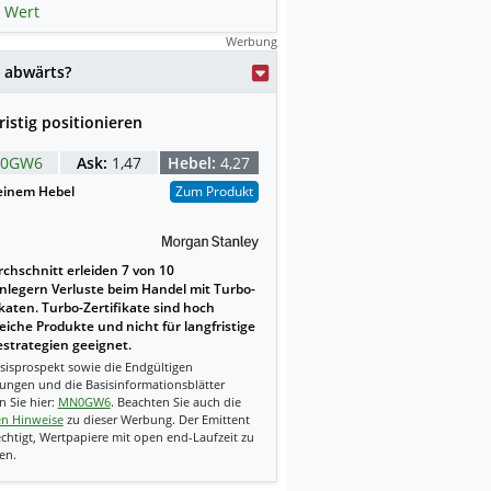
 Wert
Werbung
weise mit KI erstellt.
 abwärts?
ristig positionieren
0GW6
Ask:
1,47
Hebel:
4,27
einem Hebel
Zum Produkt
chschnitt erleiden 7 von 10
nlegern Verluste beim Handel mit Turbo-
ikaten. Turbo-Zertifikate sind hoch
reiche Produkte und nicht für langfristige
strategien geeignet.
sisprospekt sowie die Endgültigen
ungen und die Basisinformationsblätter
n Sie hier:
MN0GW6
. Beachten Sie auch die
en Hinweise
zu dieser Werbung. Der Emittent
echtigt, Wertpapiere mit open end-Laufzeit zu
en.