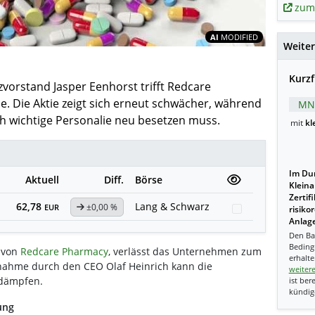
zum
Inhalte teil
AI
MODIFIED
Weiter
Kurzf
nzvorstand Jasper Eenhorst trifft Redcare
e. Die Aktie zeigt sich erneut schwächer, während
MN
h wichtige Personalie neu besetzen muss.
mit
kl
Im Dur
Aktuell
Diff.
Börse
Kleina
Zertif
62,78
Lang & Schwarz
±0,00 %
Watchlist
EUR
risiko
Anlage
Den Ba
Beding
f von
Redcare Pharmacy
, verlässt das Unternehmen zum
erhalte
rnahme durch den CEO Olaf Heinrich kann die
weiter
 dämpfen.
ist ber
kündig
ung