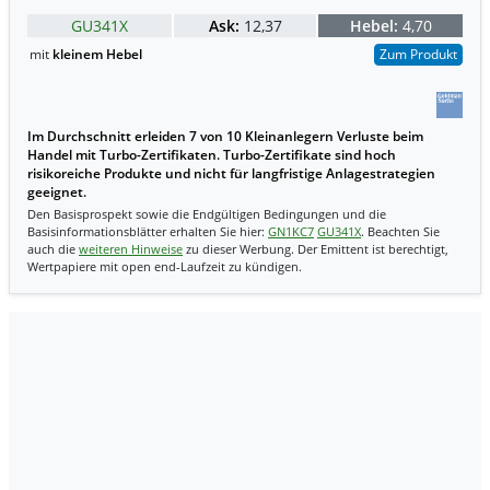
GU341X
Ask:
12,37
Hebel:
4,70
mit
kleinem Hebel
Zum Produkt
Im Durchschnitt erleiden 7 von 10 Kleinanlegern Verluste beim
Handel mit Turbo-Zertifikaten. Turbo-Zertifikate sind hoch
risikoreiche Produkte und nicht für langfristige Anlagestrategien
geeignet.
Den Basisprospekt sowie die Endgültigen Bedingungen und die
Basisinformationsblätter erhalten Sie hier:
GN1KC7
GU341X
. Beachten Sie
auch die
weiteren Hinweise
zu dieser Werbung. Der Emittent ist berechtigt,
Wertpapiere mit open end-Laufzeit zu kündigen.