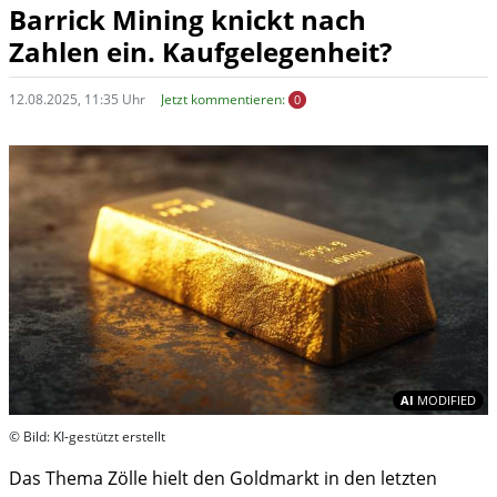
Barrick Mining knickt nach
Zahlen ein. Kaufgelegenheit?
12.08.2025, 11:35 Uhr
Jetzt kommentieren:
0
In
AI
MODIFIED
© Bild: KI-gestützt erstellt
Das Thema Zölle hielt den Goldmarkt in den letzten