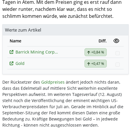
Tagen in Atem. Mit dem Preisen ging es erst rauf dann
wieder runter, nachdem klar war, dass es nicht so
schlimm kommen würde, wie zunächst befürchtet.
Werte zum Artikel
Name
Diff.
Barrick Mining Corporation
+0,84 %
Watc
Gold
+0,47 %
Watc
Der Rücksetzer des
Goldpreises
ändert jedoch nichts daran,
dass das Edelmetall auf mittlere Sicht weiterhin exzellente
Perspektiven aufweist. Im weiteren Tagesverlauf (12. August)
steht noch die Veröffentlichung der eminent wichtigen US-
Verbraucherpreisdaten für Juli an. Gerade im Hinblick auf die
September-Sitzung der Fed kommt diesen Daten eine große
Bedeutung zu. Kräftige Bewegungen bei Gold – in jedwede
Richtung - können nicht ausgeschlossen werden.