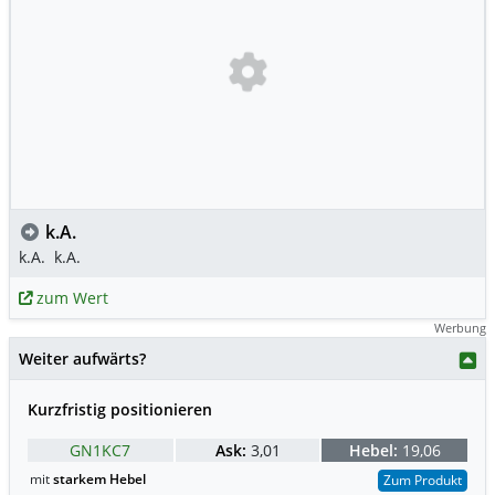
k.A.
k.A.
k.A.
zum Wert
Werbung
Weiter aufwärts?
Kurzfristig positionieren
GN1KC7
Ask:
3,01
Hebel:
19,06
mit
starkem Hebel
Zum Produkt