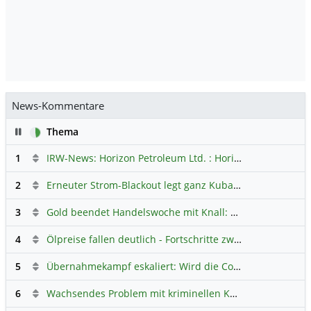
News-Kommentare
Pause
Thema
1
IRW-News: Horizon Petroleum Ltd. : Horizon Petroleum beginnt mit der Testförderung im Projekt Lachowice in Polen und schließt die Platzierung einer überzeichneten Wandelanleihe ab
2
Erneuter Strom-Blackout legt ganz Kuba lahm
Hauptdiskus
3
Gold beendet Handelswoche mit Knall: Barrick Mining – Ist diese Aktie wieder ein Kauf?
4
Ölpreise fallen deutlich - Fortschritte zwischen USA und Iran belasten
5
Übernahmekampf eskaliert: Wird die Commerzbank italienisch?
6
Wachsendes Problem mit kriminellen Kunden im Online-Handel