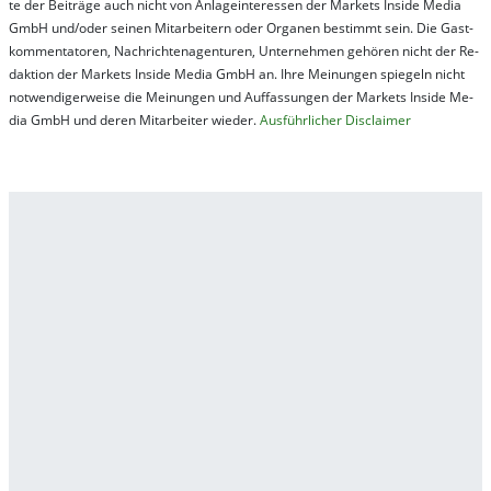
te der Bei­trä­ge auch nicht von An­la­ge­in­te­res­sen der Mar­kets In­side Me­dia
GmbH und/oder sei­nen Mit­ar­bei­tern oder Or­ga­nen be­stim­mt sein. Die Gast­
kom­men­ta­tor­en, Nach­rich­ten­ag­en­tur­en, Un­ter­neh­men ge­hör­en nicht der Re­
dak­tion der Mar­kets In­side Me­dia GmbH an. Ihre Mei­nung­en spie­geln nicht
not­wen­di­ger­wei­se die Mei­nung­en und Auf­fas­sung­en der Mar­kets In­side Me­
dia GmbH und de­ren Mit­ar­bei­ter wie­der.
Aus­führ­lich­er Dis­clai­mer