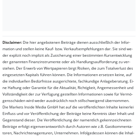
Dis­clai­mer:
Die hier an­ge­bo­te­nen Bei­trä­ge die­nen aus­schließ­lich der In­for­
ma­t­ion und stel­len kei­ne Kauf- bzw. Ver­kaufs­em­pfeh­lung­en dar. Sie sind we­
der ex­pli­zit noch im­pli­zit als Zu­sich­er­ung ei­ner be­stim­mt­en Kurs­ent­wick­lung
der ge­nan­nt­en Fi­nanz­in­stru­men­te oder als Handl­ungs­auf­for­der­ung zu ver­
steh­en. Der Er­werb von Wert­pa­pier­en birgt Ri­si­ken, die zum To­tal­ver­lust des
ein­ge­setz­ten Ka­pi­tals füh­ren kön­nen. Die In­for­ma­tion­en er­setz­en kei­ne, auf
die in­di­vi­du­el­len Be­dür­fnis­se aus­ge­rich­te­te, fach­kun­di­ge An­la­ge­be­ra­tung. Ei­
ne Haf­tung oder Ga­ran­tie für die Ak­tu­ali­tät, Rich­tig­keit, An­ge­mes­sen­heit und
Vol­lständ­ig­keit der zur Ver­fü­gung ge­stel­lt­en In­for­ma­tion­en so­wie für Ver­mö­
gens­schä­den wird we­der aus­drück­lich noch stil­lschwei­gend über­nom­men.
Die Mar­kets In­side Me­dia GmbH hat auf die ver­öf­fent­lich­ten In­hal­te kei­ner­lei
Ein­fluss und vor Ver­öf­fent­lich­ung der Bei­trä­ge kei­ne Ken­nt­nis über In­halt und
Ge­gen­stand die­ser. Die Ver­öf­fent­lich­ung der na­ment­lich ge­kenn­zeich­net­en
Bei­trä­ge er­folgt ei­gen­ver­ant­wort­lich durch Au­tor­en wie z.B. Gast­kom­men­ta­
tor­en, Nach­richt­en­ag­en­tur­en, Un­ter­neh­men. In­fol­ge­des­sen kön­nen die In­hal­