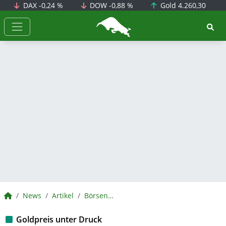
DAX
-0,24 %
DOW
-0,88 %
Gold
4.260,30
BörsenNEWS.de
BörsenNEWS.de
News
Artikel
BörsenNEWS.de
Goldpreis unter Druck