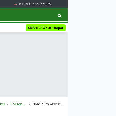
BTC/EUR
55.770,29
SMARTBROKER+ Depot
ikel
BörsenNEWS.de
Nvidia im Visier: Droht ein Kartellverfahren aus China?