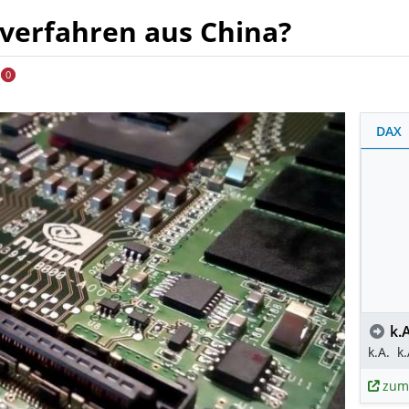
lverfahren aus China?
0
DAX
k.A
k.A.
k.
zum