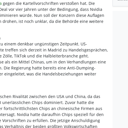
ia
gegen die Kartellvorschriften verstoßen hat. Die
al vor vier Jahren unter der Bedingung, dass Nvidia
iminieren würde. Nun soll der Konzern diese Auflagen
drohen, ist noch unklar, da die Behörde eine weitere
n
zu einem denkbar ungünstigen Zeitpunkt. US-
e treffen sich derzeit in Madrid zu Handelsgesprächen,
Zölle, TikTok und die Halbleiterbranche geht.
e als ein Mittel Chinas, um in den Verhandlungen eine
. Die Regierung hatte bereits eine Anti-Dumping-
r eingeleitet, was die Handelsbeziehungen weiter
ischen Rivalität zwischen den USA und China, da das
 unerlässlichen Chips dominiert. Zuvor hatte die
 fortschrittlichsten Chips an chinesische Firmen aus
tersagt. Nvidia hatte daraufhin Chips speziell für den
 Vorschriften zu erfüllen. Die jetzige Anschuldigung
s Verhältnis der beiden größten Volkswirtschaften