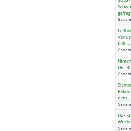
SUSS M
Schwun
gefrag
Leifhei
Verlus
fällt …
Ninte
Der Bl
Siemen
Rekord
dem 
Dax st
Wochen