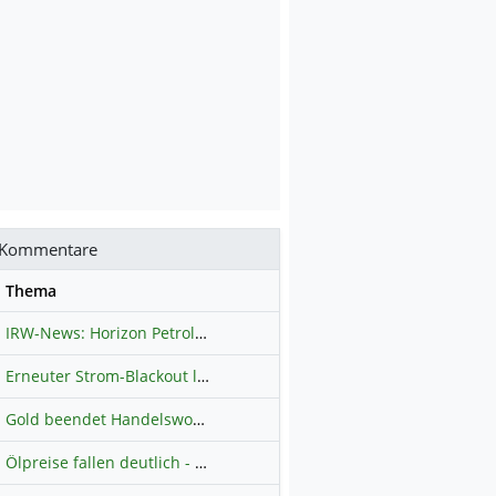
Kommentare
se
Thema
IRW-News: Horizon Petroleum Ltd. : Horizon Petroleum beginnt mit der Testförderung im Projekt Lachowice in Polen und schließt die Platzierung einer überzeichneten Wandelanleihe ab
Erneuter Strom-Blackout legt ganz Kuba lahm
Hauptdiskussion
Gold beendet Handelswoche mit Knall: Barrick Mining – Ist diese Aktie wieder ein Kauf?
Ölpreise fallen deutlich - Fortschritte zwischen USA und Iran belasten