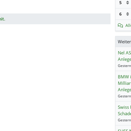
5
6
it.
Al
Weite
Nel AS
Anlege
BMW i
Millia
Anlege
Swiss 
Schäde