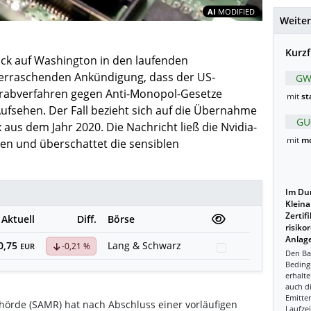
Inhalte teil
AI
MODIFIED
Weiter
Kurzf
ck auf Washington in den laufenden
erraschenden Ankündigung, dass der US-
GW
Vorabverfahren gegen Anti-Monopol-Gesetze
mit
st
Aufsehen. Der Fall bezieht sich auf die Übernahme
GU
aus dem Jahr 2020. Die Nachricht ließ die Nvidia-
mit
mo
len und überschattet die sensiblen
Im Dur
Kleina
Zertif
Aktuell
Diff.
Börse
risiko
Anlage
0,75
Lang & Schwarz
-0,21 %
Watchlist
EUR
Den Ba
Beding
erhalte
auch d
Emitten
hörde (SAMR) hat nach Abschluss einer vorläufigen
Laufzei