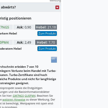
Werbung
weise mit KI erstellt.
 abwärts?
ristig positionieren
7NGS
Ask:
0,90
Hebel:
21,18
arkem Hebel
Zum Produkt
0PM4
Ask:
2,49
Hebel:
7,70
deratem Hebel
Zum Produkt
chschnitt erleiden 7 von 10
nlegern Verluste beim Handel mit Turbo-
ikaten. Turbo-Zertifikate sind hoch
reiche Produkte und nicht für langfristige
strategien geeignet.
sisprospekt sowie die Endgültigen
ungen und die Basisinformationsblätter
n Sie hier:
GW7NGS
GU0PM4
. Beachten Sie
ie
weiteren Hinweise
zu dieser Werbung. Der
t ist berechtigt, Wertpapiere mit open end-
t zu kündigen.