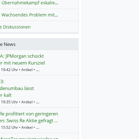
Übernahmekampf eskaliert: Wird die Commerzbank italienisch?
H
Wachsendes Problem mit kriminellen Kunden im Online-Handel
H
le Diskussionen
re News
A: JPMorgan schockt
r mit neuem Kursziel
Gestern 19:42 Uhr • Artikel • BörsenNEWS.de
3:
rdenumbau lässt
r kalt
Gestern 19:35 Uhr • Artikel • BörsenNEWS.de
Re profitiert von geringeren
n: Swiss Re Aktie gefragt …
Gestern 15:52 Uhr • Artikel • BörsenNEWS.de