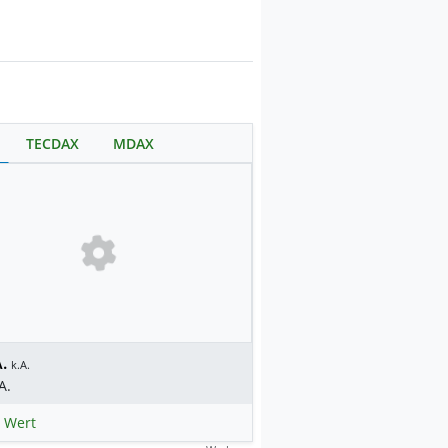
TECDAX
MDAX
.
k.A.
A.
 Wert