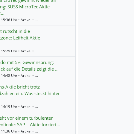
icroTec gewinnt wieder an
g: SUSS MicroTec Aktie
t…
Gestern 15:36 Uhr • Artikel • BörsenNEWS.de
t rutscht in die
tzone: Leifheit Aktie
Gestern 15:29 Uhr • Artikel • BörsenNEWS.de
ndo mit 5% Gewinnsprung:
ick auf die Details zeigt die …
Gestern 14:48 Uhr • Artikel • BörsenNEWS.de
s-Aktie bricht trotz
zahlen ein: Was steckt hinter
…
Gestern 14:19 Uhr • Artikel • BörsenNEWS.de
eht vor einem turbulenten
finale: SAP – Aktie forciert…
Gestern 11:36 Uhr • Artikel • BörsenNEWS.de