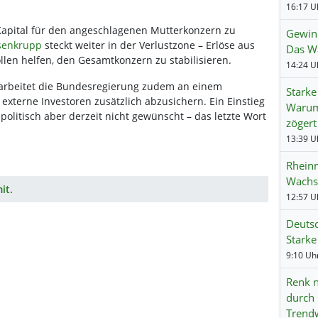
s Kapital für den angeschlagenen Mutterkonzern zu
Gewinn
senkrupp
steckt weiter in der Verlustzone – Erlöse aus
Das Wa
len helfen, den Gesamtkonzern zu stabilisieren.
g arbeitet die Bundesregierung zudem an einem
Starke
externe Investoren zusätzlich abzusichern. Ein Einstieg
Warum
 politisch aber derzeit nicht gewünscht – das letzte Wort
zögert
Rheinm
Wachs
it.
Deuts
Starke
Renk n
durch 
Trend