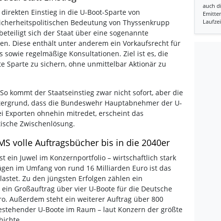
auch d
direkten Einstieg in die U-Boot-Sparte von
Emitten
 sicherheitspolitischen Bedeutung von Thyssenkrupp
Laufzei
beteiligt sich der Staat über eine sogenannte
n. Diese enthält unter anderem ein Vorkaufsrecht für
s sowie regelmäßige Konsultationen. Ziel ist es, die
te Sparte zu sichern, ohne unmittelbar Aktionär zu
„So kommt der Staatseinstieg zwar nicht sofort, aber die
intergrund, dass die Bundeswehr Hauptabnehmer der U-
i Exporten ohnehin mitredet, erscheint das
tische Zwischenlösung.
MS volle Auftragsbücher bis in die 2040er
 ein Juwel im Konzernportfolio – wirtschaftlich stark
rägen im Umfang von rund 16 Milliarden Euro ist das
astet. Zu den jüngsten Erfolgen zählen ein
 ein Großauftrag über vier U-Boote für die Deutsche
ro. Außerdem steht ein weiterer Auftrag über 800
estehender U-Boote im Raum – laut Konzern der größte
hichte.