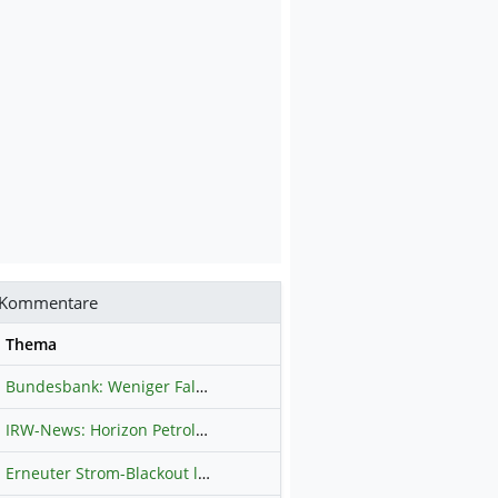
Kommentare
se
Thema
Bundesbank: Weniger Falschgeld in Deutschland
Hauptdiskussion
IRW-News: Horizon Petroleum Ltd. : Horizon Petroleum beginnt mit der Testförderung im Projekt Lachowice in Polen und schließt die Platzierung einer überzeichneten Wandelanleihe ab
Erneuter Strom-Blackout legt ganz Kuba lahm
Hauptdiskussion