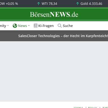
OW
+0,05 %
WTI
78,34
Gold
4.333,46
BörsenNEWS.de
ity
News
KI-Fragen
Suche
SalesCloser Technologies – der Hecht im Karpfenteich!
BörsenNEWS.de