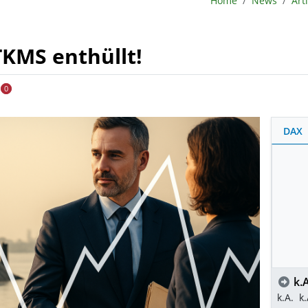
Home
News
Art
TKMS enthüllt!
0
DAX
k.A
k.A.
k.