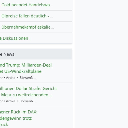
Gold beendet Handelswoche mit Knall: Barrick Mining – Ist diese Aktie wieder ein Kauf?
Ölpreise fallen deutlich - Fortschritte zwischen USA und Iran belasten
Übernahmekampf eskaliert: Wird die Commerzbank italienisch?
H
le Diskussionen
re News
d Trump: Milliarden-Deal
et US-Windkraftpläne
17:04 Uhr • Artikel • BörsenNEWS.de
llionen Dollar Strafe: Gericht
 Meta zu weitreichenden…
16:55 Uhr • Artikel • BörsenNEWS.de
ener Rück im DAX:
rdengewinn trotz
ruck