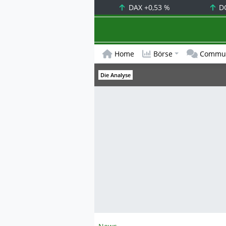
DAX
+0,53 %
D
Home
Börse
Commun
Die Analyse