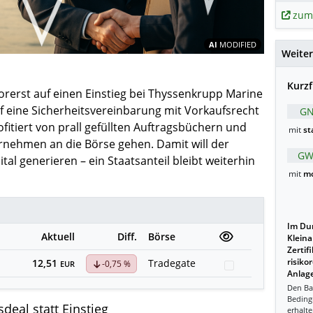
zum
Inhalte teil
AI
MODIFIED
Weiter
Kurzf
orerst auf einen Einstieg bei Thyssenkrupp Marine
f eine Sicherheitsvereinbarung mit Vorkaufsrecht
GN
itiert von prall gefüllten Auftragsbüchern und
mit
st
ernehmen an die Börse gehen. Damit will der
GW
al generieren – ein Staatsanteil bleibt weiterhin
mit
mo
Im Dur
Aktuell
Diff.
Börse
Kleina
Zertif
12,51
Tradegate
risiko
-0,75 %
Watchlist
EUR
Anlage
Den Ba
Beding
deal statt Einstieg
erhalte