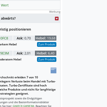
 Wert
Werbung
weise mit KI erstellt.
 abwärts?
ristig positionieren
0FC8
Ask:
0,70
Hebel:
19,68
arkem Hebel
Zum Produkt
9E3M
Ask:
2,01
Hebel:
6,40
deratem Hebel
Zum Produkt
chschnitt erleiden 7 von 10
nlegern Verluste beim Handel mit Turbo-
ikaten. Turbo-Zertifikate sind hoch
reiche Produkte und nicht für langfristige
strategien geeignet.
sisprospekt sowie die Endgültigen
ungen und die Basisinformationsblätter
n Sie hier:
GN0FC8
GW9E3M
. Beachten Sie