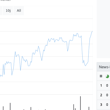
News-
Pau
1
2
3