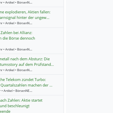
16:17 Uhr • Artikel • BörsenNEWS.de
e explodieren, Aktien fallen:
rnsignal hinter der ungew…
14:24 Uhr • Artikel • BörsenNEWS.de
 Zahlen bei Allianz:
 die Börse dennoch
13:39 Uhr • Artikel • BörsenNEWS.de
etall nach dem Absturz: Die
tumsstory auf dem Prüfstand…
12:57 Uhr • Artikel • BörsenNEWS.de
che Telekom zündet Turbo:
 Quartalszahlen machen der …
9:10 Uhr • Artikel • BörsenNEWS.de
ach Zahlen: Aktie startet
und beschleunigt
wende