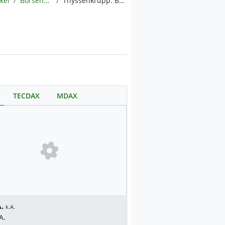
ikel
BörsenNEWS.de
Thyssenkrupp: Börsenplan mit TKMS enthüllt!
TECDAX
MDAX
.
k.A.
A.