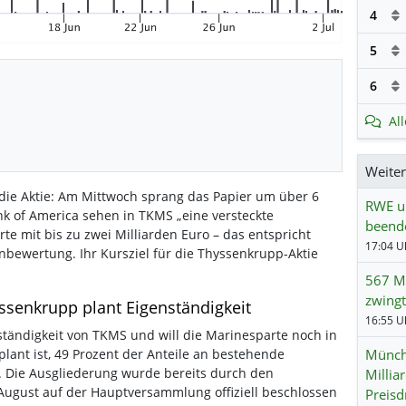
4
5
6
Al
Weite
 die Aktie: Am Mittwoch sprang das Papier um über 6
RWE un
k of America sehen in TKMS „eine versteckte
beend
te mit bis zu zwei Milliarden Euro – das entspricht
nbewertung. Ihr Kursziel für die Thyssenkrupp-Aktie
567 Mi
zwingt
ssenkrupp plant Eigenständigkeit
ständigkeit von TKMS und will die Marinesparte noch in
lant ist, 49 Prozent der Anteile an bestehende
Münch
 Die Ausgliederung wurde bereits durch den
Millia
 August auf der Hauptversammlung offiziell beschlossen
Preisd