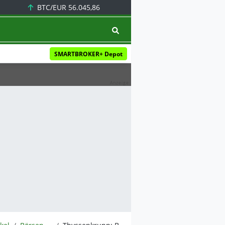
BTC/EUR
56.045,86
SMARTBROKER+ Depot
Anzeige