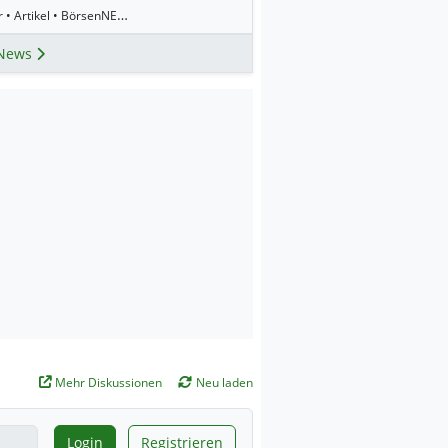
8:45 Uhr • Artikel • BörsenNEWS.de
News
Mehr Diskussionen
Neu laden
Login
Registrieren