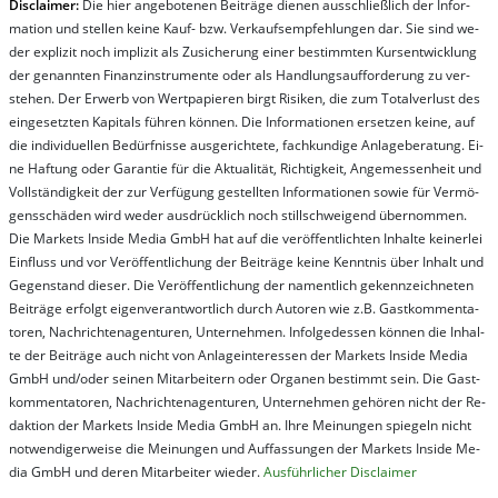
Dis­clai­mer:
Die hier an­ge­bo­te­nen Bei­trä­ge die­nen aus­schließ­lich der In­for­
ma­t­ion und stel­len kei­ne Kauf- bzw. Ver­kaufs­em­pfeh­lung­en dar. Sie sind we­
der ex­pli­zit noch im­pli­zit als Zu­sich­er­ung ei­ner be­stim­mt­en Kurs­ent­wick­lung
der ge­nan­nt­en Fi­nanz­in­stru­men­te oder als Handl­ungs­auf­for­der­ung zu ver­
steh­en. Der Er­werb von Wert­pa­pier­en birgt Ri­si­ken, die zum To­tal­ver­lust des
ein­ge­setz­ten Ka­pi­tals füh­ren kön­nen. Die In­for­ma­tion­en er­setz­en kei­ne, auf
die in­di­vi­du­el­len Be­dür­fnis­se aus­ge­rich­te­te, fach­kun­di­ge An­la­ge­be­ra­tung. Ei­
ne Haf­tung oder Ga­ran­tie für die Ak­tu­ali­tät, Rich­tig­keit, An­ge­mes­sen­heit und
Vol­lständ­ig­keit der zur Ver­fü­gung ge­stel­lt­en In­for­ma­tion­en so­wie für Ver­mö­
gens­schä­den wird we­der aus­drück­lich noch stil­lschwei­gend über­nom­men.
Die Mar­kets In­side Me­dia GmbH hat auf die ver­öf­fent­lich­ten In­hal­te kei­ner­lei
Ein­fluss und vor Ver­öf­fent­lich­ung der Bei­trä­ge kei­ne Ken­nt­nis über In­halt und
Ge­gen­stand die­ser. Die Ver­öf­fent­lich­ung der na­ment­lich ge­kenn­zeich­net­en
Bei­trä­ge er­folgt ei­gen­ver­ant­wort­lich durch Au­tor­en wie z.B. Gast­kom­men­ta­
tor­en, Nach­richt­en­ag­en­tur­en, Un­ter­neh­men. In­fol­ge­des­sen kön­nen die In­hal­
te der Bei­trä­ge auch nicht von An­la­ge­in­te­res­sen der Mar­kets In­side Me­dia
GmbH und/oder sei­nen Mit­ar­bei­tern oder Or­ga­nen be­stim­mt sein. Die Gast­
kom­men­ta­tor­en, Nach­rich­ten­ag­en­tur­en, Un­ter­neh­men ge­hör­en nicht der Re­
dak­tion der Mar­kets In­side Me­dia GmbH an. Ihre Mei­nung­en spie­geln nicht
not­wen­di­ger­wei­se die Mei­nung­en und Auf­fas­sung­en der Mar­kets In­side Me­
dia GmbH und de­ren Mit­ar­bei­ter wie­der.
Aus­führ­lich­er Dis­clai­mer