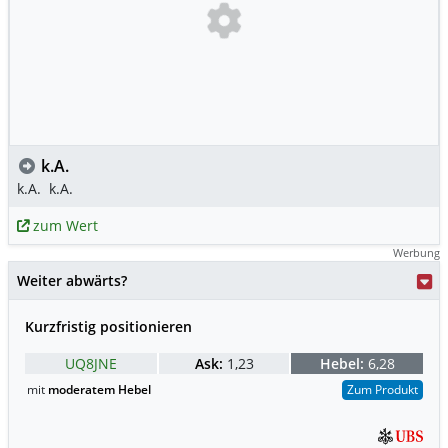
k.A.
k.A.
k.A.
zum Wert
Werbung
Weiter abwärts?
Kurzfristig positionieren
UQ8JNE
Ask:
1,23
Hebel:
6,28
mit
moderatem Hebel
Zum Produkt