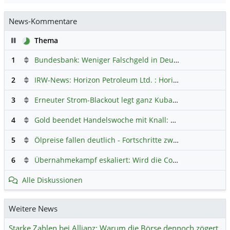
News-Kommentare
Pause
Thema
1
Bundesbank: Weniger Falschgeld in Deutschland
Hauptdi
2
IRW-News: Horizon Petroleum Ltd. : Horizon Petroleum beginnt mit der Testförderung im Projekt Lachowice in Polen und schließt die Platzierung einer überzeichneten Wandelanleihe ab
3
Erneuter Strom-Blackout legt ganz Kuba lahm
Hauptdiskus
4
Gold beendet Handelswoche mit Knall: Barrick Mining – Ist diese Aktie wieder ein Kauf?
5
Ölpreise fallen deutlich - Fortschritte zwischen USA und Iran belasten
6
Übernahmekampf eskaliert: Wird die Commerzbank italienisch?
Alle Diskussionen
Weitere News
Starke Zahlen bei Allianz: Warum die Börse dennoch zögert