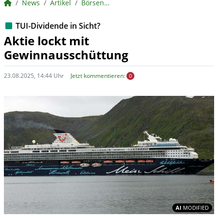
BörsenNEWS.de
News
Artikel
BörsenNEWS.de
TUI-Dividende in Sicht?
Aktie lockt mit
Gewinnausschüttung
23.08.2025, 14:44 Uhr
Jetzt kommentieren:
0
In
AI
MODIFIED