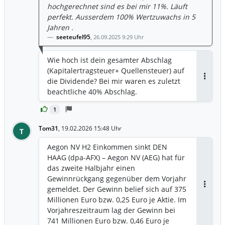
hochgerechnet sind es bei mir 11%. Läuft
perfekt. Ausserdem 100% Wertzuwachs in 5
Jahren .
seeteufel95
,
26.09.2025 9:29 Uhr
Wie hoch ist dein gesamter Abschlag
(Kapitalertragsteuer+ Quellensteuer) auf
die Dividende? Bei mir waren es zuletzt
Antwor
beachtliche 40% Abschlag.
1
Tom31
,
19.02.2026 15:48 Uhr
T
Aegon NV H2 Einkommen sinkt DEN
HAAG (dpa-AFX) – Aegon NV (AEG) hat für
das zweite Halbjahr einen
Gewinnrückgang gegenüber dem Vorjahr
gemeldet. Der Gewinn belief sich auf 375
Antwor
Millionen Euro bzw. 0,25 Euro je Aktie. Im
Vorjahreszeitraum lag der Gewinn bei
741 Millionen Euro bzw. 0,46 Euro je