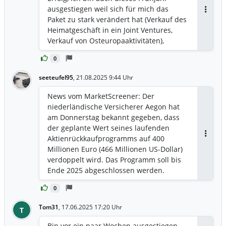
ausgestiegen weil sich für mich das
Antwor
Paket zu stark verändert hat (Verkauf des
Heimatgeschäft in ein Joint Ventures,
Verkauf von Osteuropaaktivitäten),
0
seeteufel95
,
21.08.2025 9:44 Uhr
News vom MarketScreener: Der
niederländische Versicherer Aegon hat
am Donnerstag bekannt gegeben, dass
der geplante Wert seines laufenden
Aktienrückkaufprogramms auf 400
Antwor
Millionen Euro (466 Millionen US-Dollar)
verdoppelt wird. Das Programm soll bis
Ende 2025 abgeschlossen werden.
Zudem teilte das Unternehmen mit, dass
0
es die Möglichkeit prüfe, seinen
Hauptsitz in die Vereinigten Staaten zu
Tom31
,
17.06.2025 17:20 Uhr
T
verlegen. Die Gruppe, die außerdem
eine Erhöhung der Zwischendividende
Bin vor ein paar Wochen ausgestiegen,