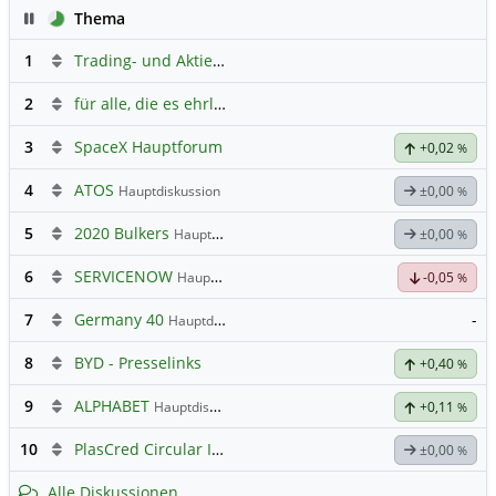
Pause
Thema
1
Trading- und Aktien-Chat
2
für alle, die es ehrlich meinen beim Traden.
3
SpaceX Hauptforum
+0,02
%
4
ATOS
Hauptdiskussion
±0,00
%
5
2020 Bulkers
Hauptdiskussion
±0,00
%
6
SERVICENOW
Hauptdiskussion
-0,05
%
7
Germany 40
-
Hauptdiskussion
8
BYD - Presselinks
+0,40
%
9
ALPHABET
Hauptdiskussion
+0,11
%
10
PlasCred Circular Innovations
±0,00
%
Alle Diskussionen