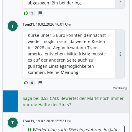
abgezogen. Bin bei der Ing.
Antwor
1
Tom31
,
19.02.2026 16:01 Uhr
T
Kurse unter 5 Euro könnten demnächst
wieder möglich sein, da weitere Kosten
bis 2028 auf Aegon bzw dann Trans
america entstehen. Mittelfristig müsste
Antwor
es auf der anderen Seite auch zu
günstigen Einstiegsmöglichkeiten
kommen. Meine Meinung.
0
Werbung
Saga bei 0,53 CAD: Bewertet der Markt noch immer
nur die Hälfte der Story?
Tom31
,
19.02.2026 15:53 Uhr
T
Wieder eine satte Divi eingefahren. Im Jahr