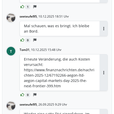
Aktie. Der Umsatz stieg im
1
Berichtszeitraum um 4,4 % auf 1,469
Milliarden Euro (Vorjahr: 1,407 Milliarden
seeteufel95
,
10.12.2025 18:51 Uhr
Euro). Aegon NV – Ergebnisse im
Überblick (GAAP): – Gewinn: 375 Mio.
Mal schauen, was es bringt. Ich bleibe
Euro (Vorjahr: 741 Mio. Euro) – Gewinn je
an Bord.
Antwor
Aktie: 0,25 Euro (Vorjahr: 0,46 Euro) –
Umsatz: 1,469 Mrd. Euro (Vorjahr: 1,407
0
Mrd. Euro).
Tom31
,
10.12.2025 15:48 Uhr
T
Erneute Veränderung, die auch Kosten
verursacht:
https://www.finanznachrichten.de/nachri
chten-2025-12/67192266-aegon-ltd-
Antwor
aegon-capital-markets-day-2025-the-
next-frontier-399.htm
0
seeteufel95
,
26.09.2025 9:29 Uhr
Wieder eine satte Divi eingefahren. Im