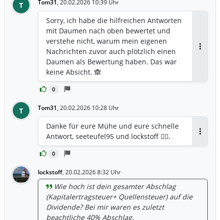
Tom31
,
20.02.2026 10:39 Uhr
T
Sorry, ich habe die hilfreichen Antworten
mit Daumen nach oben bewertet und
verstehe nicht, warum mein eigenen
Nachrichten zuvor auch plötzlich einen
Antwor
Daumen als Bewertung haben. Das war
keine Absicht. 🙈
0
Tom31
,
20.02.2026 10:28 Uhr
T
Danke für eure Mühe und eure schnelle
Antwort, seeteufel95 und lockstoff 👍🏼.
Antwor
0
lockstoff
,
20.02.2026 8:32 Uhr
Wie hoch ist dein gesamter Abschlag
(Kapitalertragsteuer+ Quellensteuer) auf die
Dividende? Bei mir waren es zuletzt
beachtliche 40% Abschlag.