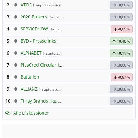
2
ATOS
Hauptdiskussion
±0,00
%
3
2020 Bulkers
Hauptdiskussion
±0,00
%
4
SERVICENOW
Hauptdiskussion
-0,05
%
5
BYD - Presselinks
+0,40
%
6
ALPHABET
Hauptdiskussion
+0,11
%
7
PlasCred Circular Innovations
±0,00
%
8
Battalion
-0,87
%
9
ALLIANZ
Hauptdiskussion
±0,00
%
10
Tilray Brands Hauptforum
±0,00
%
Alle Diskussionen