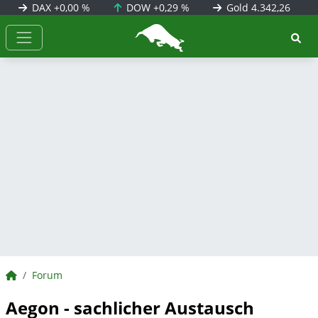
DAX
+0,00 %
DOW
+0,29 %
Gold
4.342,26
BörsenNEWS.de
BörsenNEWS.de
Forum
Aegon - sachlicher Austausch