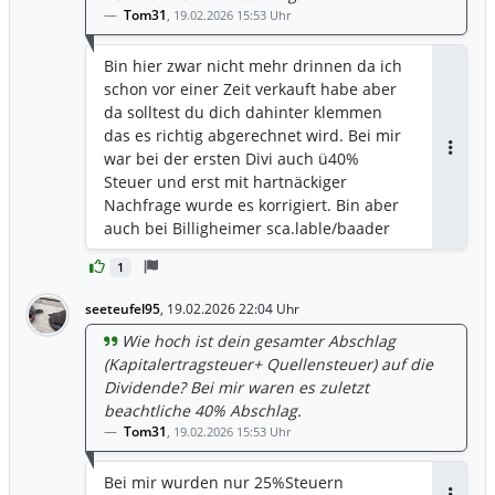
Tom31
,
19.02.2026 15:53 Uhr
Bin hier zwar nicht mehr drinnen da ich
schon vor einer Zeit verkauft habe aber
da solltest du dich dahinter klemmen
das es richtig abgerechnet wird. Bei mir
war bei der ersten Divi auch ü40%
Antwor
Steuer und erst mit hartnäckiger
Nachfrage wurde es korrigiert. Bin aber
auch bei Billigheimer sca.lable/baader
1
seeteufel95
,
19.02.2026 22:04 Uhr
Wie hoch ist dein gesamter Abschlag
(Kapitalertragsteuer+ Quellensteuer) auf die
Dividende? Bei mir waren es zuletzt
beachtliche 40% Abschlag.
Tom31
,
19.02.2026 15:53 Uhr
Bei mir wurden nur 25%Steuern