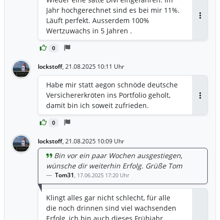
Jahr hochgerechnet sind es bei mir 11%.
Läuft perfekt. Ausserdem 100%
Antwor
Wertzuwachs in 5 Jahren .
0
lockstoff
,
21.08.2025 10:11 Uhr
Habe mir statt aegon schnöde deutsche
Versichererkröten ins Portfolio geholt,
Antwor
damit bin ich soweit zufrieden.
0
lockstoff
,
21.08.2025 10:09 Uhr
Bin vor ein paar Wochen ausgestiegen,
wünsche dir weiterhin Erfolg. Grüße Tom
Tom31
,
17.06.2025 17:20 Uhr
Klingt alles gar nicht schlecht, für alle
die noch drinnen sind viel wachsenden
Erfolg, ich bin auch dieses Frühjahr