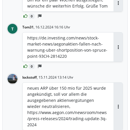
um fast 20 Prozent ankündigte, plant, ihr
wünsche dir weiterhin Erfolg. Grüße Tom
Antwor
verfügbares Kapital bis Ende nächsten
Jahres von derzeit 2 Milliarden Euro auf
0
1 Milliarde Euro zu reduzieren. Dies soll
Tom31
,
16.12.2024 16:16 Uhr
T
durch Ausschüttungen an die Aktionäre
und Investitionen zur
https://de.investing.com/news/stock-
Wachstumsförderung erreicht werden
market-news/aegonaktien-fallen-nach-
warnung-uber-shortposition-von-spruce-
Antwor
point-93CH-2814220
0
lockstoff
,
15.11.2024 13:14 Uhr
neues ARP über 150 mio für 2025 wurde
angekündigt, soll vor allem die
ausgegebenen aktienvergütungen
wieder neutralisieren,
Antwor
https://www.aegon.com/newsroom/news
/press-releases/2024/trading-update-3q-
2024