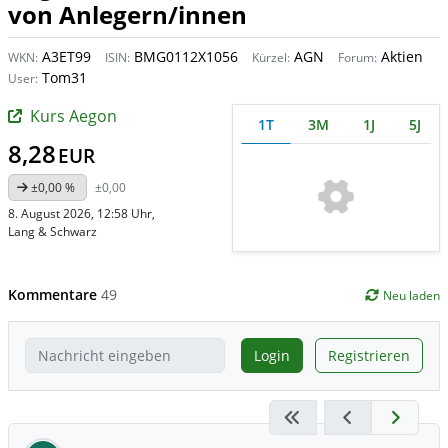
von Anlegern/innen
A3ET99
BMG0112X1056
AGN
Aktien
WKN:
ISIN:
Kürzel:
Forum:
Tom31
User:
Kurs Aegon
1T
3M
1J
5J
8,28
EUR
±0,00 %
±0,00
8. August 2026, 12:58 Uhr
,
Lang & Schwarz
Kommentare
49
Neu laden
Login
Registrieren