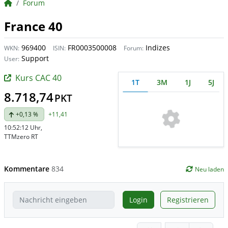
BörsenNEWS.de
Forum
France 40
969400
FR0003500008
Indizes
WKN:
ISIN:
Forum:
Support
User:
Kurs CAC 40
1T
3M
1J
5J
8.718,74
PKT
+0,13 %
+11,41
10:52:12 Uhr
,
TTMzero RT
Kommentare
834
Neu laden
Login
Registrieren