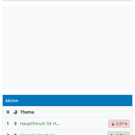
Aktien
Pause
Thema
1
HauptForum SK HYNIC
-2,57
%