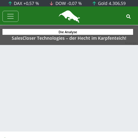
DAX
+0,57 %
DOW
-0,07 %
Gold
4.306,59
BörsenNEWS.de
Die Analyse
SalesCloser Technologies – der Hecht im Karpfenteich!
Anzeige