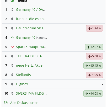
Pause
Thema
1
Germany 40 / DAX Prognose
-
2
für alle, die es ehrlich meinen beim Traden.
3
HauptForum SK HYNIC
-1,94
%
4
Germany 40
-
Hauptdiskussion
5
SpaceX-Haupt-Hauptforum
+2,07
%
6
THE TRA.DESK A DL-,000001
Hauptdiskussion
-5,00
%
7
neue Hertz Aktie
+15,45
%
8
Stellantis
-1,95
%
9
Diginex
-
10
SIVERS IMA HLDG
Hauptdiskussion
+14,08
%
Alle Diskussionen