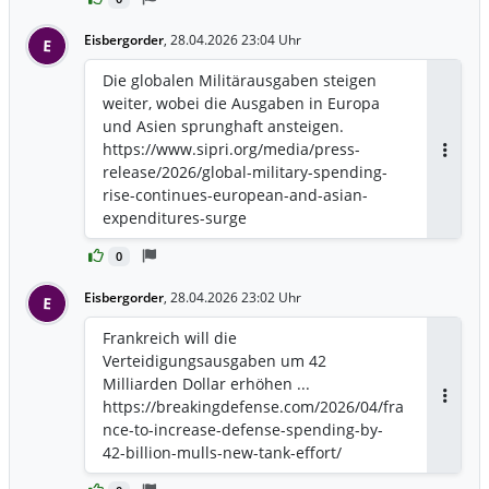
Beteiligungen.
https://www.sueddeutsche.de/wirtschaft
Eisbergorder
,
28.04.2026 23:04 Uhr
E
/supercomputer-frankreich-staat-bull-
europas-souveraenitaet-li.3472924?
Die globalen Militärausgaben steigen
reduced=true
weiter, wobei die Ausgaben in Europa
und Asien sprunghaft ansteigen.
https://www.sipri.org/media/press-
Antwor
release/2026/global-military-spending-
rise-continues-european-and-asian-
expenditures-surge
0
Eisbergorder
,
28.04.2026 23:02 Uhr
E
Frankreich will die
Verteidigungsausgaben um 42
Milliarden Dollar erhöhen ...
https://breakingdefense.com/2026/04/fra
Antwor
nce-to-increase-defense-spending-by-
42-billion-mulls-new-tank-effort/