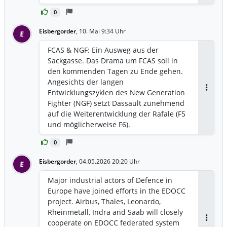
investierte Euro in Hochtechnologie kann
bis zu 1,50 Euro wirtschaftliche
0
Wertschöpfung generieren.
Eisbergorder
,
10. Mai 9:34 Uhr
E
https://www.kielinstitut.de/de/publikatio
nen/aktuelles/europaeische-
FCAS & NGF: Ein Ausweg aus der
verteidigungsautonomie-ist-
Sackgasse. Das Drama um FCAS soll in
technologisch-machbar-fiskalisch-
den kommenden Tagen zu Ende gehen.
finanzierbar-und-politisch-entscheidbar/
Angesichts der langen
Entwicklungszyklen des New Generation
Antwor
Fighter (NGF) setzt Dassault zunehmend
auf die Weiterentwicklung der Rafale (F5
und möglicherweise F6).
https://dgap.org/de/forschung/publikatio
0
nen/fcas-ngf-ein-ausweg-aus-der-
sackgasse
Eisbergorder
,
04.05.2026 20:20 Uhr
E
Major industrial actors of Defence in
Europe have joined efforts in the EDOCC
project. Airbus, Thales, Leonardo,
Rheinmetall, Indra and Saab will closely
cooperate on EDOCC federated system
Antwor