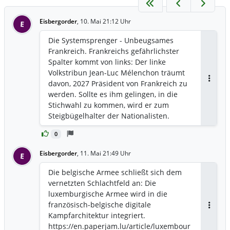
Eisbergorder
,
10. Mai 21:12 Uhr
E
Die Systemsprenger - Unbeugsames
Frankreich. Frankreichs gefährlichster
Spalter kommt von links: Der linke
Volkstribun Jean-Luc Mélenchon träumt
davon, 2027 Präsident von Frankreich zu
Antwor
werden. Sollte es ihm gelingen, in die
Stichwahl zu kommen, wird er zum
Steigbügelhalter der Nationalisten.
https://www.nzz.ch/meinung/frankreichs
0
-gefaehrlichster-spalter-kommt-von-
links-ld.10005831
Eisbergorder
,
11. Mai 21:49 Uhr
E
Die belgische Armee schließt sich dem
vernetzten Schlachtfeld an: Die
luxemburgische Armee wird in die
französisch-belgische digitale
Antwor
Kampfarchitektur integriert.
https://en.paperjam.lu/article/luxembour