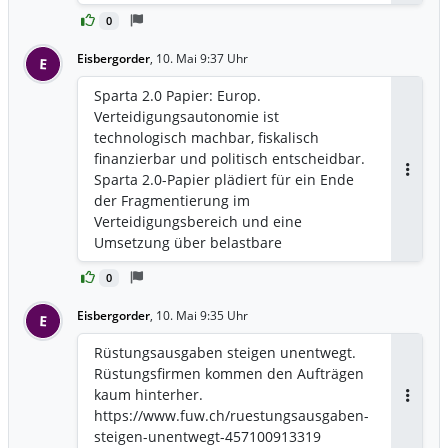
Digitalbranche https://suv.report/sparta-
0
2-0-der-plan-fuer-ein-souveraenes-
europa/
Eisbergorder
,
10. Mai 9:37 Uhr
E
Sparta 2.0 Papier: Europ.
Verteidigungsautonomie ist
technologisch machbar, fiskalisch
finanzierbar und politisch entscheidbar.
Sparta 2.0-Papier plädiert für ein Ende
Antwor
der Fragmentierung im
Verteidigungsbereich und eine
Umsetzung über belastbare
Leitkoalitionen statt einer europäischen
0
Superstruktur. Die Mehrkosten für diese
Schlüsselprogramme
Eisbergorder
,
10. Mai 9:35 Uhr
E
verteidigungspolitischer Autonomie
schätzen sie auf 150-200 Mrd. Euro bis
Rüstungsausgaben steigen unentwegt.
2030 und auf etwa 500 Mrd. über das
Rüstungsfirmen kommen den Aufträgen
nächste Jahrzehnt.
kaum hinterher.
Verteidigungsausgaben sind
Antwor
https://www.fuw.ch/ruestungsausgaben-
Investitionen in Europas Zukunft: Jeder
steigen-unentwegt-457100913319