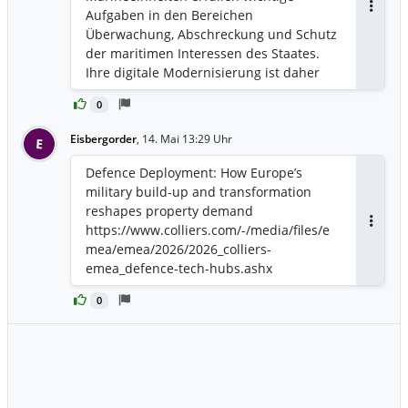
strategische Bereiche wie die
Aufgaben in den Bereichen
Antwor
Verteidigung konzentriert – so
Überwachung, Abschreckung und Schutz
unterstützte sie zuletzt das
der maritimen Interessen des Staates.
Satellitenunternehmen Eutelsat und
Ihre digitale Modernisierung ist daher
übernahm die Supercomputing-Sparte
eine strategische Priorität.
Bull des Konzerns Atos.
0
https://eviden.com/insights/blogs/from-
https://www.reuters.com/business/frenc
patrol-vessel-to-corvette-the-challenge-
Eisbergorder
,
14. Mai 13:29 Uhr
E
h-state-raise-about-3-billion-asset-sales-
of-digitizing-light-naval-units/
focus-strategic-sectors-2026-05-11/
Defence Deployment: How Europe’s
military build-up and transformation
reshapes property demand
https://www.colliers.com/-/media/files/e
Antwor
mea/emea/2026/2026_colliers-
emea_defence-tech-hubs.ashx
0