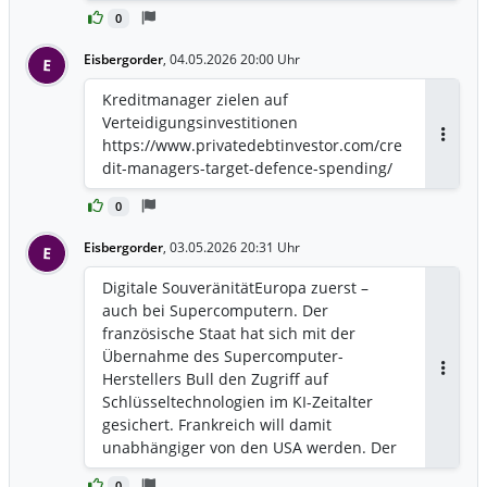
0
Eisbergorder
,
04.05.2026 20:00 Uhr
E
Kreditmanager zielen auf
Verteidigungsinvestitionen
https://www.privatedebtinvestor.com/cre
Antwor
dit-managers-target-defence-spending/
0
Eisbergorder
,
03.05.2026 20:31 Uhr
E
Digitale SouveränitätEuropa zuerst –
auch bei Supercomputern. Der
französische Staat hat sich mit der
Übernahme des Supercomputer-
Herstellers Bull den Zugriff auf
Antwor
Schlüsseltechnologien im KI-Zeitalter
gesichert. Frankreich will damit
unabhängiger von den USA werden. Der
Unternehmenschef wirbt um deutsche
0