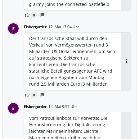
g-army-joins-the-connected-battlefield
0
Eisbergorder
,
12. Mai 17:04 Uhr
E
Der französische Staat will durch den
Verkauf von Vermögenswerten rund 3
Milliarden US-Dollar einnehmen, um sich
auf strategische Sektoren zu
konzentrieren: Die französische
Antwor
staatliche Beteiligungsagentur APE wird
nach eigenen Angaben vom Montag
rund 2,5 Milliarden Euro (3 Milliarden
US-Dollar) durch die Übertragung ihrer
0
Anteile an drei Unternehmen an den
staatlichen Finanzierer Caisse des
Eisbergorder
,
14. Mai 9:57 Uhr
E
Dépôts erzielen und damit die Mittel für
künftige strategische Investitionen
Vom Patrouillenboot zur Korvette: Die
aufstocken. Diese Verkäufe erfolgen vor
Herausforderung der Digitalisierung
dem Hintergrund, dass sich die
leichter Marineeinheiten: Leichte
staatliche Agentur zunehmend auf
Marineeinheiten erfüllen wichtige