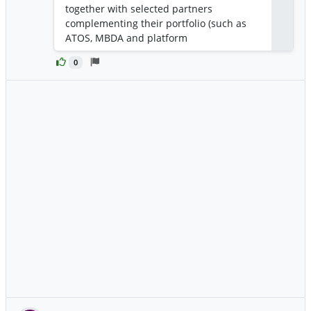
together with selected partners
complementing their portfolio (such as
ATOS, MBDA and platform
manufacturers) and several innovative
0
European companies.
https://ec.europa.eu/info/funding-
tenders/opportunities/portal/screen/opp
ortunities/projects-
details/44181033/101103651/EDF