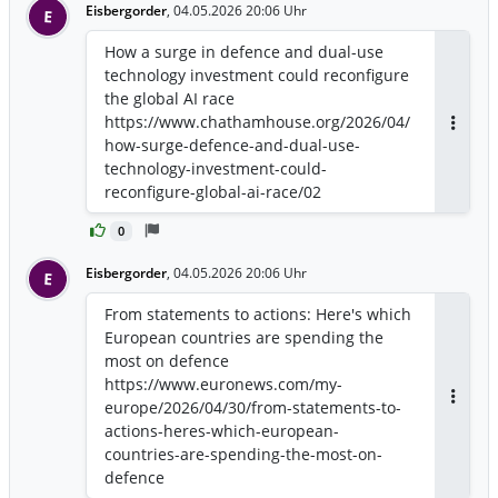
Eisbergorder
,
04.05.2026 20:06 Uhr
E
How a surge in defence and dual-use
technology investment could reconfigure
the global AI race
https://www.chathamhouse.org/2026/04/
Antwor
how-surge-defence-and-dual-use-
technology-investment-could-
reconfigure-global-ai-race/02
0
Eisbergorder
,
04.05.2026 20:06 Uhr
E
From statements to actions: Here's which
European countries are spending the
most on defence
https://www.euronews.com/my-
europe/2026/04/30/from-statements-to-
Antwor
actions-heres-which-european-
countries-are-spending-the-most-on-
defence