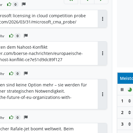
hr
0
osoft licensing in cloud competition probe
.com/2026/03/31/microsoft_cma_probe/
Antworten
Uhr
0
zen dem Nahost-Konflikt
er.com/boerse-nachrichten/europaeische-
Antworten
ost-konflikt-ce7e51d9dc89f127
Uhr
0
Meistd
n sind keine Option mehr – sie werden für
Pau
ner strategischen Notwendigkeit.
/the-future-of-eu-organizations-with-
Antworten
1
2
Uhr
0
3
scher Rafale-Jet boomt weltweit. Beim