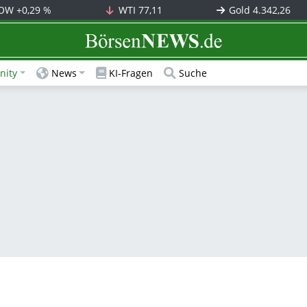
OW
+0,29 %
WTI
77,11
Gold
4.342,26
BörsenNEWS.de
ity
News
KI-Fragen
Suche