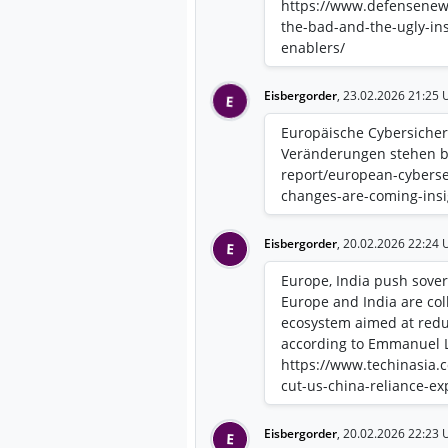
https://www.defensenew
the-bad-and-the-ugly-in
enablers/
Eisbergorder
,
23.02.2026 21:25 
E
Europäische Cybersicher
Veränderungen stehen bev
report/european-cyberse
changes-are-coming-insi
Eisbergorder
,
20.02.2026 22:24 
E
Europe, India push sovere
Europe and India are col
ecosystem aimed at redu
according to Emmanuel L
https://www.techinasia.
cut-us-china-reliance-ex
Eisbergorder
,
20.02.2026 22:23 
E