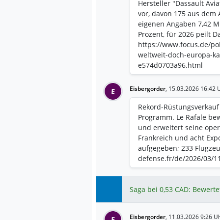
Hersteller "Dassault Avia
vor, davon 175 aus dem
eigenen Angaben 7,42 Mi
Prozent, für 2026 peilt D
https://www.focus.de/pol
weltweit-doch-europa-ka
e574d0703a96.html
Eisbergorder
,
15.03.2026 16:42 
E
Rekord-Rüstungsverkauf 
Programm. Le Rafale bew
und erweitert seine oper
Frankreich und acht Exp
aufgegeben; 233 Flugzeu
defense.fr/de/2026/03/1
Saga bei 0,53 CAD: Bewerte
Eisbergorder
,
11.03.2026 9:26 U
E