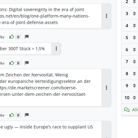
2
s: Digital sovereignty in the era of joint
3
tos.net/en/blog/one-platform-many-nations-
Antworten
e-era-of-joint-defense-assets
4
Uhr
5
0
ber 300T Stück > 1,5%
6
Antworten
7
Uhr
0
8
m Zeichen der Nervosität. Wenig
 der europäische Verteidigungssektor an der
9
https://de.marketscreener.com/boerse-
Antworten
rsen-unter-dem-zeichen-der-nervositaet-
10
Al
Uhr
0
e ugly — Inside Europe’s race to supplant US