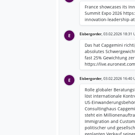
France showcases its Inn
Summit Expo 2026 https:
innovation-leadership-a
Eisbergorder
,
03.02.2026 18:31 
E
Das hat Capgemini richt
absolutes Schwergewicht 
fast 25% Gewichtung zerle
https://live.euronext.c
Eisbergorder
,
03.02.2026 16:40 
E
Rolle globaler Beratung
löst internationale Kontr
US-Einwanderungsbehörd
Consultinghaus Capgemin
steht ein Millionenauftr
Immigration and Custom
politischer und gesellsch
geplanten Verkauf seiner