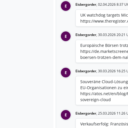
Eisbergorder
,
02.04.2026 8:37 U
E
UK watchdog targets Micr
https://www.theregister
Eisbergorder
,
30.03.2026 20:21 
E
Europäische Börsen trot
https://de.marketscreen
boersen-trotzen-dem-nah
Eisbergorder
,
30.03.2026 16:25 
E
Souveräne Cloud-Lösunge
EU-Organisationen zu ei
https://atos.net/en/blog
sovereign-cloud
Eisbergorder
,
25.03.2026 11:26 
E
Verkaufserfolg: Französi