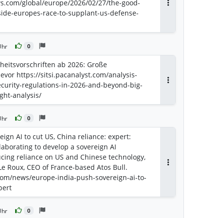
s.com/global/europe/2026/02/27/the-good-
Antworten
side-europes-race-to-supplant-us-defense-
Uhr
0
heitsvorschriften ab 2026: Große
or https://sitsi.pacanalyst.com/analysis-
curity-regulations-in-2026-and-beyond-big-
Antworten
ght-analysis/
Uhr
0
ign AI to cut US, China reliance: expert:
laborating to develop a sovereign AI
cing reliance on US and Chinese technology,
e Roux, CEO of France-based Atos Bull.
Antworten
com/news/europe-india-push-sovereign-ai-to-
pert
Uhr
0