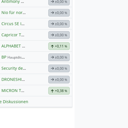
Antimony Resources Corp.
±0,00
%
Nio für normale Kommunikation
±0,00
%
Circus SE Inhaber-Akt
Hauptdiskussion
±0,00
%
Capricor Therapeutics
Hauptdiskussion
±0,00
%
ALPHABET
Hauptdiskussion
+0,11
%
BP
Hauptdiskussion
±0,00
%
Security der nächsten Generation
±0,00
%
DRONESHIELD LTD
Hauptdiskussion
±0,00
%
MICRON TECHNOLOGY
Hauptdiskussion
+0,38
%
le Diskussionen