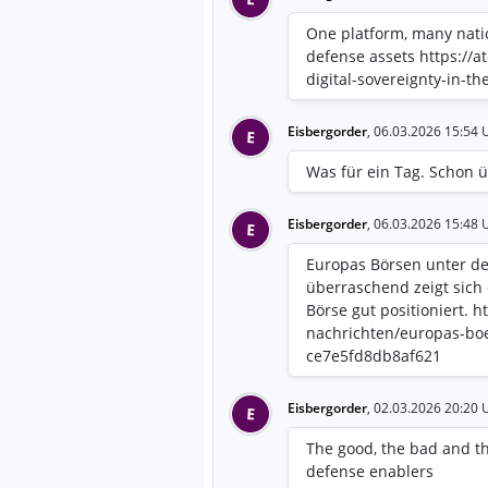
One platform, many nation
defense assets https://a
digital-sovereignty-in-th
Eisbergorder
,
06.03.2026 15:54 
E
Was für ein Tag. Schon ü
Eisbergorder
,
06.03.2026 15:48 
E
Europas Börsen unter de
überraschend zeigt sich
Börse gut positioniert. 
nachrichten/europas-boe
ce7e5fd8db8af621
Eisbergorder
,
02.03.2026 20:20 
E
The good, the bad and th
defense enablers