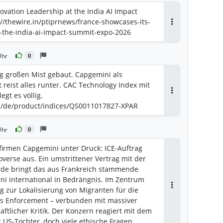
ovation Leadership at the India AI Impact
//thewire.in/ptiprnews/france-showcases-its-
Antworten
t-the-india-ai-impact-summit-expo-2026
Uhr
0
ig großen Mist gebaut. Capgemini als
reist alles runter. CAC Technology Index mit
gt es völlig.
Antworten
om/de/product/indices/QS0011017827-XPAR
Uhr
0
sfirmen Capgemini unter Druck: ICE-Auftrag
overse aus. Ein umstrittener Vertrag mit der
e bringt das aus Frankreich stammende
i international in Bedrängnis. Im Zentrum
ag zur Lokalisierung von Migranten für die
Antworten
s Enforcement – verbunden mit massiver
aftlicher Kritik. Der Konzern reagiert mit dem
 US-Tochter, doch viele ethische Fragen