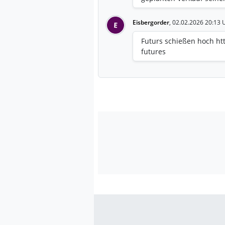
bleiben offen. https://w
druck-ice-auftrag-loest-
Eisbergorder
,
02.02.2026 20:13 
E
Futurs schießen hoch htt
futures