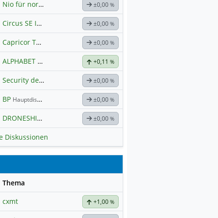
Nio für normale Kommunikation
±0,00
%
Circus SE Inhaber-Akt
Hauptdiskussion
±0,00
%
Capricor Therapeutics
Hauptdiskussion
±0,00
%
ALPHABET
Hauptdiskussion
+0,11
%
Security der nächsten Generation
±0,00
%
BP
Hauptdiskussion
±0,00
%
DRONESHIELD LTD
Hauptdiskussion
±0,00
%
le Diskussionen
se
Thema
cxmt
+1,00
%