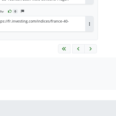
ww.consulting.de/artikel/capgemini-unter-
internationale-kontroverse-aus/
Uhr
0
ps://fr.investing.com/indices/france-40-
Antworten