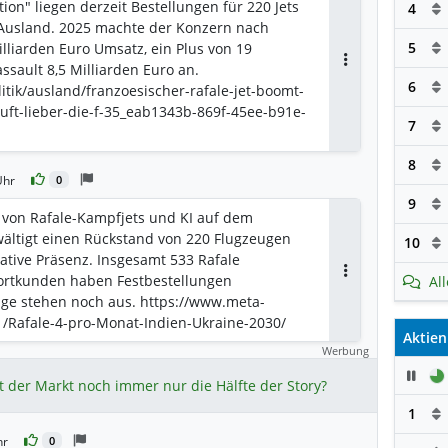
tion" liegen derzeit Bestellungen für 220 Jets
4
 Ausland. 2025 machte der Konzern nach
5
lliarden Euro Umsatz, ein Plus von 19
assault 8,5 Milliarden Euro an.
Antworten
6
itik/ausland/franzoesischer-rafale-jet-boomt-
uft-lieber-die-f-35_eab1343b-869f-45ee-b91e-
7
8
Uhr
0
9
von Rafale-Kampfjets und KI auf dem
ältigt einen Rückstand von 220 Flugzeugen
10
ative Präsenz. Insgesamt 533 Rafale
ortkunden haben Festbestellungen
Al
Antworten
ge stehen noch aus. https://www.meta-
1/Rafale-4-pro-Monat-Indien-Ukraine-2030/
Aktien
Werbung
Pau
t der Markt noch immer nur die Hälfte der Story?
1
hr
0