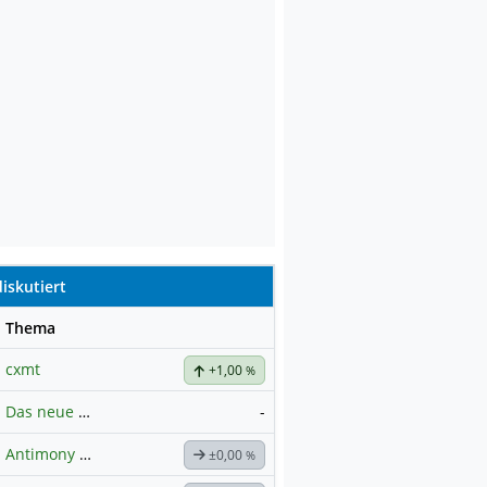
iskutiert
se
Thema
cxmt
+1,00
%
Das neue Germany 40 Prognose Forum
-
Antimony Resources Corp.
±0,00
%