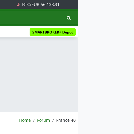
BTC/EUR
56.138,31
SMARTBROKER+ Depot
BörsenNEWS.de
Home
Forum
France 40