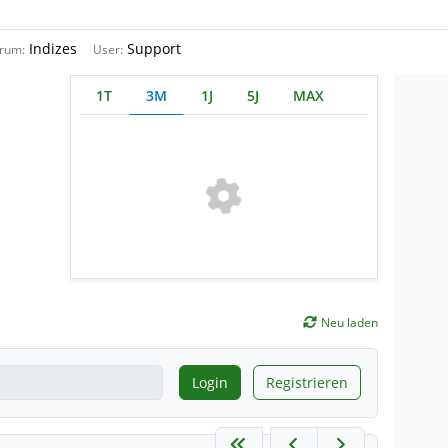
Indizes
Support
rum:
User:
1T
3M
1J
5J
MAX
Neu laden
Login
Registrieren