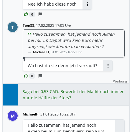
weshalb keine Kurse angezeigt werden.
Nee ich habe diese noch
Bei China Mobile sehe ich nur noch den
Antworten
Kurs an einem einzigen Börsenplatz
0
(Société Générale).
Tom33
,
17.02.2025 17:05 Uhr
T
Hallo zusammen, hat jemand noch Aktien
bei mir im Depot wird kein Kurs mehr
angezeigt wie könnte man verkaufen ?
MichaelH
,
31.01.2025 16:22 Uhr
Wo hast du sie denn jetzt verkauft?
Antworten
0
Werbung
Saga bei 0,53 CAD: Bewertet der Markt noch immer
nur die Hälfte der Story?
MichaelH
,
31.01.2025 16:22 Uhr
M
Hallo zusammen, hat jemand noch
Aktien bei mir im Depot wird kein Kurs