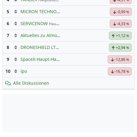
5
MICRON TECHNOLOGY
Hauptdiskussion
-0,99
%
6
SERVICENOW
Hauptdiskussion
-4,33
%
7
Aktuelles zu Almonty Industries
+1,12
%
8
DRONESHIELD LTD
Hauptdiskussion
+2,94
%
9
SpaceX-Haupt-Hauptforum
-12,86
%
10
Ipo
-16,78
%
Alle Diskussionen