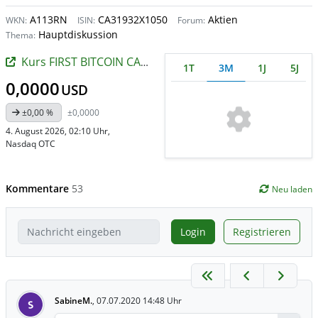
A113RN
CA31932X1050
Aktien
WKN:
ISIN:
Forum:
Hauptdiskussion
Thema:
Kurs FIRST BITCOIN CAPIT.
1T
3M
1J
5J
0,0000
USD
±0,00 %
±0,0000
4. August 2026, 02:10 Uhr
,
Nasdaq OTC
Kommentare
53
Neu laden
Login
Registrieren
SabineM.
,
07.07.2020 14:48 Uhr
S