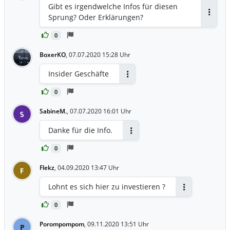
Gibt es irgendwelche Infos für diesen
Sprung? Oder Erklärungen?
Antwor
0
BoxerKO
,
07.07.2020 15:28 Uhr
Insider Geschäfte
Antworten
0
SabineM.
,
07.07.2020 16:01 Uhr
S
Danke für die Info.
Antworten
0
Flekz
,
04.09.2020 13:47 Uhr
F
Lohnt es sich hier zu investieren ?
Antworten
0
Porompompom
,
09.11.2020 13:51 Uhr
P