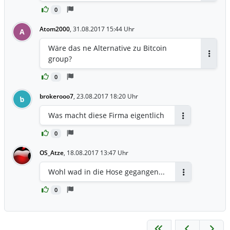
0
Atom2000
,
31.08.2017 15:44 Uhr
A
Wäre das ne Alternative zu Bitcoin
group?
Antwor
0
brokerooo7
,
23.08.2017 18:20 Uhr
b
Was macht diese Firma eigentlich
Antworten
0
OS_Atze
,
18.08.2017 13:47 Uhr
Wohl wad in die Hose gegangen...
Antworten
0