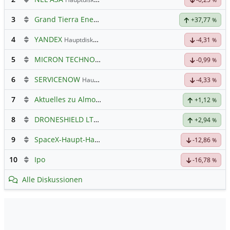
3
Grand Tierra Energy
+37,77
%
4
YANDEX
Hauptdiskussion
-4,31
%
5
MICRON TECHNOLOGY
Hauptdiskussion
-0,99
%
6
SERVICENOW
Hauptdiskussion
-4,33
%
7
Aktuelles zu Almonty Industries
+1,12
%
8
DRONESHIELD LTD
Hauptdiskussion
+2,94
%
9
SpaceX-Haupt-Hauptforum
-12,86
%
10
Ipo
-16,78
%
Alle Diskussionen