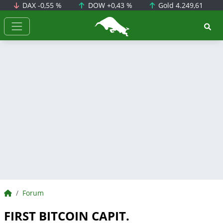
DAX
-0,55 %
DOW
+0,43 %
Gold
4.249,61
BörsenNEWS.de
BörsenNEWS.de
Forum
FIRST BITCOIN CAPIT.