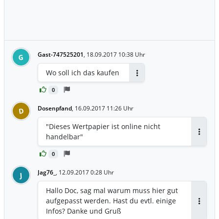
Gast-747525201
,
18.09.2017 10:38 Uhr
G
Wo soll ich das kaufen
Antworten
0
Dosenpfand
,
16.09.2017 11:26 Uhr
D
"Dieses Wertpapier ist online nicht
handelbar"
Antwor
0
Jag76_
,
12.09.2017 0:28 Uhr
J
Hallo Doc, sag mal warum muss hier gut
aufgepasst werden. Hast du evtl. einige
Antwor
Infos? Danke und Gruß