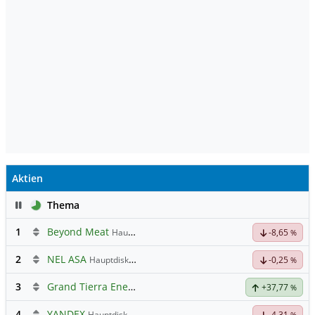
Aktien
Pause
Thema
1
Beyond Meat
Hauptdiskussion
-8,65
%
2
NEL ASA
Hauptdiskussion
-0,25
%
3
Grand Tierra Energy
+37,77
%
4
YANDEX
Hauptdiskussion
-4,31
%