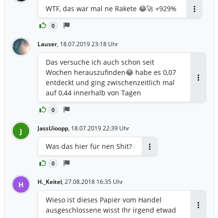
WTF, das war mal ne Rakete 😂🚀 +929%
Antwort
0
Lauser
,
18.07.2019 23:18 Uhr
Das versuche ich auch schon seit
Wochen herauszufinden😂 habe es 0,07
entdeckt und ging zwischenzeitlich mal
Antwor
auf 0,44 innerhalb von Tagen
0
JassUioopp
,
18.07.2019 22:39 Uhr
J
Was das hier für nen Shit?
Antworten
0
H._Keitel
,
27.08.2018 16:35 Uhr
H
Wieso ist dieses Papier vom Handel
ausgeschlossene wisst Ihr irgend etwad
Antwor