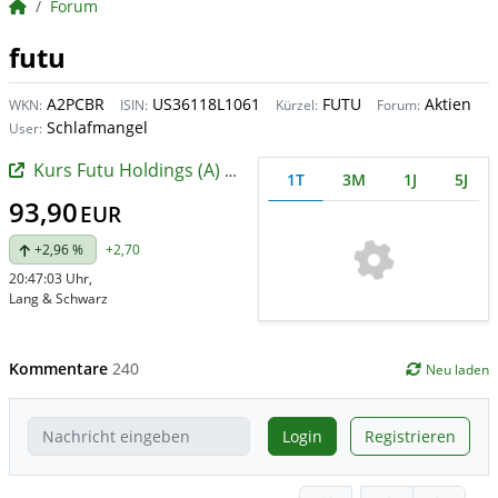
BörsenNEWS.de
Forum
futu
A2PCBR
US36118L1061
FUTU
Aktien
WKN:
ISIN:
Kürzel:
Forum:
Schlafmangel
User:
Kurs Futu Holdings (A) (A)
1T
3M
1J
5J
93,90
EUR
+2,96 %
+2,70
20:47:03 Uhr
,
Lang & Schwarz
Kommentare
240
Neu laden
Login
Registrieren