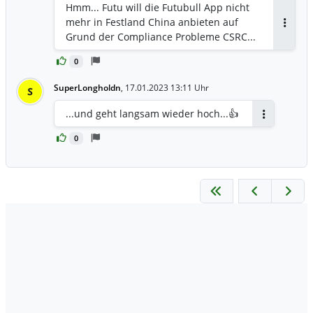
Hmm... Futu will die Futubull App nicht
mehr in Festland China anbieten auf
Antwor
Grund der Compliance Probleme CSRC...
0
SuperLongholdn
,
17.01.2023 13:11 Uhr
S
...und geht langsam wieder hoch...👍
Antworten
0