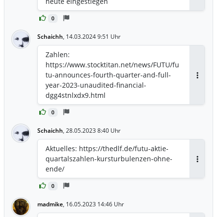
heute eingestiegen
Antwor
0
Schaichh
,
14.03.2024 9:51 Uhr
Zahlen:
https://www.stocktitan.net/news/FUTU/fu
tu-announces-fourth-quarter-and-full-
Antwor
year-2023-unaudited-financial-
dgg4stnlxdx9.html
0
Schaichh
,
28.05.2023 8:40 Uhr
Aktuelles: https://thedlf.de/futu-aktie-
quartalszahlen-kursturbulenzen-ohne-
Antwor
ende/
0
madmike
,
16.05.2023 14:46 Uhr