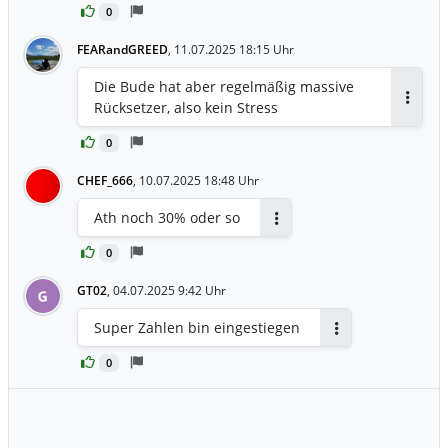
0
FEARandGREED
,
11.07.2025 18:15 Uhr
Die Bude hat aber regelmäßig massive
Rücksetzer, also kein Stress
Antwor
0
CHEF_666
,
10.07.2025 18:48 Uhr
Ath noch 30% oder so
Antworten
0
GT02
,
04.07.2025 9:42 Uhr
G
Super Zahlen bin eingestiegen
Antworten
0