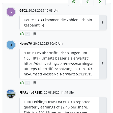
GT02
,
20.08.2025 10:03 Uhr
G
Heute 13.30 kommen die Zahlen. Ich bin
gespannt :-)
Antwor
0
Havoc76
,
20.08.2025 10:45 Uhr
H
"Futu: EPS übertrifft Schätzungen um
1,63 HK$ - Umsatz besser als erwartet"
https://de.investing.com/news/earnings/f
Antwor
utu-eps-ubertrifft-schatzungen--um-163-
hk--umsatz-besser-als-erwartet-3121515
0
FEARandGREED
,
20.08.2025 11:49 Uhr
Futu Holdings (NASDAQ:FUTU) reported
quarterly earnings of $2.40 per share.
This is a 102.36 percent increase over