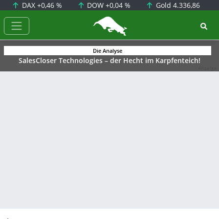
DAX
+0,46 %
DOW
+0,04 %
Gold
4.336,86
BörsenNEWS.de
Die Analyse
SalesCloser Technologies – der Hecht im Karpfenteich!
Anzeige