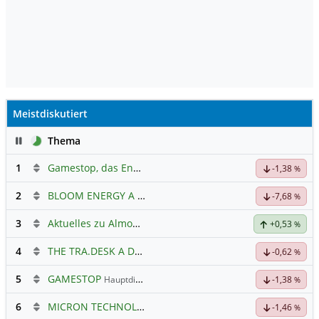
Meistdiskutiert
Pause
Thema
1
Gamestop, das Ende naht
-1,38
%
2
BLOOM ENERGY A
Hauptdiskussion
-7,68
%
3
Aktuelles zu Almonty Industries
+0,53
%
4
THE TRA.DESK A DL-,000001
Hauptdiskussion
-0,62
%
5
GAMESTOP
Hauptdiskussion
-1,38
%
6
MICRON TECHNOLOGY
Hauptdiskussion
-1,46
%