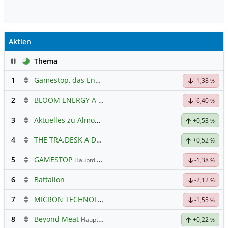
Aktien
Pause
Thema
1
Gamestop, das Ende naht
-1,38
%
2
BLOOM ENERGY A
Hauptdiskussion
-6,40
%
3
Aktuelles zu Almonty Industries
+0,53
%
4
THE TRA.DESK A DL-,000001
Hauptdiskussion
+0,52
%
5
GAMESTOP
Hauptdiskussion
-1,38
%
6
Battalion
-2,12
%
7
MICRON TECHNOLOGY
Hauptdiskussion
-1,55
%
8
Beyond Meat
Hauptdiskussion
+0,22
%