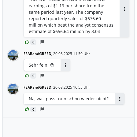
earnings of $1.19 per share from the
same period last year. The company
Antwor
reported quarterly sales of $676.60
million which beat the analyst consensus
estimate of $656.64 million by 3.04
percent. This is a 68.84 percent increase
0
over sales of $400.73 million the same
period last year.
FEARandGREED
,
20.08.2025 11:50 Uhr
Sehr fein! 😊
Antworten
0
FEARandGREED
,
20.08.2025 16:55 Uhr
Na, was passt nun schon wieder nicht?
Antworten
0