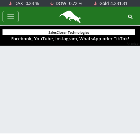
DAX
-0,23 %
DOW
-0,72 %
Gold
4.231,31
BörsenNEWS.de
SalesCloser Technologies
Facebook, YouTube, Instagram, WhatsApp oder TikTok!
Anzeige