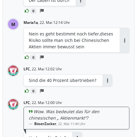
Der Laden ist durch
Antworten
0
Maria1a
,
22. Mai 12:14 Uhr
M
Nein es geht bestimmt noch tiefer,dieses
Risiko sollte man sich bei Chinesischen
Antwor
Aktien immer bewusst sein
0
LFC
,
22. Mai 12:02 Uhr
Sind die 40 Prozent übertrieben?
Antworten
0
LFC
,
22. Mai 12:00 Uhr
Wow. Was bedeutet das für den
chinesischen „ Aktienmarkt“?
BöserZocker
,
22. Mai 11:44 Uhr