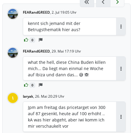
FEARandGREED
,
2. Jul 19:05 Uhr
kennt sich jemand mit der
Betrugsthematik hier aus?
Antwor
0
FEARandGREED
,
29. Mai 17:19 Uhr
what the hell, diese China Buden killen
mich... Da liegt man einmal ne Woche
Antwor
auf Ibiza und dann das... 😅 🙈
0
laryak
,
26. Mai 20:29 Uhr
l
Jpm am freitag das pricetarget von 300
auf 87 gesenkt, heute auf 100 erhöht ..
kA was hier abgeht, aber iwi komm ich
Antwor
mir verschaukelt vor