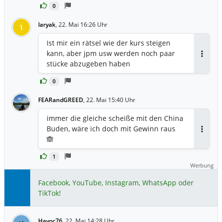
0
laryak
,
22. Mai 16:26 Uhr
l
Ist mir ein rätsel wie der kurs steigen
kann, aber jpm usw werden noch paar
Antwor
stücke abzugeben haben
0
FEARandGREED
,
22. Mai 15:40 Uhr
immer die gleiche scheiße mit den China
Buden, wäre ich doch mit Gewinn raus
Antwor
🙈
1
Werbung
Facebook, YouTube, Instagram, WhatsApp oder
TikTok!
Havoc76
,
22. Mai 14:28 Uhr