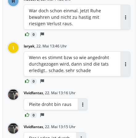
H
War doch schon einmal. Jetzt Ruhe
bewahren und nicht zu hastig mit
Antwor
riesigen Verlust raus.
0
laryak
,
22. Mai 13:46 Uhr
l
Wenn es stimmt bzw so wie angedroht
durchgezogen wird, dann sind die tats
Antwor
erledigt.. schade, sehr schade
0
Vividfantas
,
22. Mai 13:16 Uhr
Pleite droht bin raus
Antworten
0
Vividfantas
,
22. Mai 13:15 Uhr