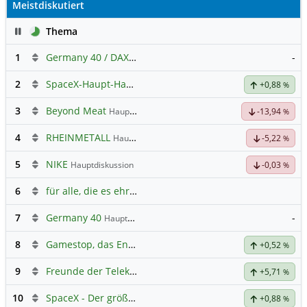
Meistdiskutiert
Pause
Thema
1
Germany 40 / DAX Prognose
-
2
SpaceX-Haupt-Hauptforum
+0,88
%
3
Beyond Meat
Hauptdiskussion
-13,94
%
4
RHEINMETALL
Hauptdiskussion
-5,22
%
5
NIKE
Hauptdiskussion
-0,03
%
6
für alle, die es ehrlich meinen beim Traden.
7
Germany 40
-
Hauptdiskussion
8
Gamestop, das Ende naht
+0,52
%
9
Freunde der Telekom
+5,71
%
10
SpaceX - Der größte IPO der Geschichte
+0,88
%