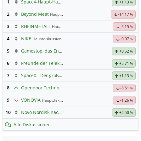
1
SpaceX-Haupt-Hauptforum
+1,13
%
2
Beyond Meat
Hauptdiskussion
-14,17
%
3
RHEINMETALL
Hauptdiskussion
-5,15
%
4
NIKE
Hauptdiskussion
-0,07
%
5
Gamestop, das Ende naht
+0,52
%
6
Freunde der Telekom
+5,71
%
7
SpaceX - Der größte IPO der Geschichte
+1,13
%
8
Opendoor Technologies
Hauptdiskussion
-8,61
%
9
VONOVIA
Hauptdiskussion
-1,26
%
10
Novo Nordisk nach Split
+2,50
%
Alle Diskussionen