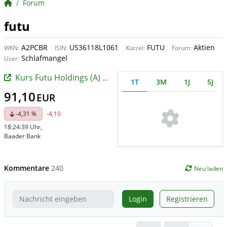
BörsenNEWS.de
Forum
futu
A2PCBR
US36118L1061
FUTU
Aktien
WKN:
ISIN:
Kürzel:
Forum:
Schlafmangel
User:
Kurs Futu Holdings (A) (A)
1T
3M
1J
5J
91,10
EUR
-4,31 %
-4,10
18:24:39 Uhr
,
Baader Bank
Kommentare
240
Neu laden
Login
Registrieren