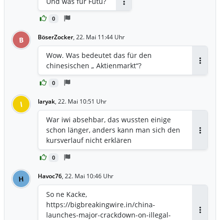
Und was für Futu?
Antworten
0
BöserZocker
,
22. Mai 11:44 Uhr
B
Wow. Was bedeutet das für den
chinesischen „ Aktienmarkt“?
Antwor
0
laryak
,
22. Mai 10:51 Uhr
l
War iwi absehbar, das wussten einige
schon länger, anders kann man sich den
Antwor
kursverlauf nicht erklären
0
Havoc76
,
22. Mai 10:46 Uhr
H
So ne Kacke,
https://bigbreakingwire.in/china-
launches-major-crackdown-on-illegal-
Antwor