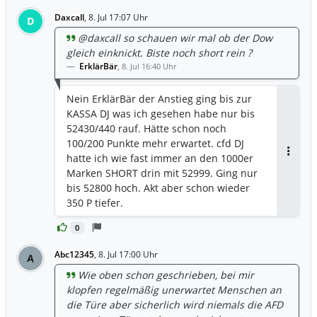
Daxcall
,
8. Jul 17:07 Uhr
D
@daxcall so schauen wir mal ob der Dow
gleich einknickt. Biste noch short rein ?
ErklärBär
,
8. Jul 16:40 Uhr
Nein ErklärBär der Anstieg ging bis zur
KASSA DJ was ich gesehen habe nur bis
52430/440 rauf. Hätte schon noch
100/200 Punkte mehr erwartet. cfd DJ
hatte ich wie fast immer an den 1000er
Antwor
Marken SHORT drin mit 52999. Ging nur
bis 52800 hoch. Akt aber schon wieder
350 P tiefer.
0
Abc12345
,
8. Jul 17:00 Uhr
A
Wie oben schon geschrieben, bei mir
klopfen regelmäßig unerwartet Menschen an
die Türe aber sicherlich wird niemals die AFD