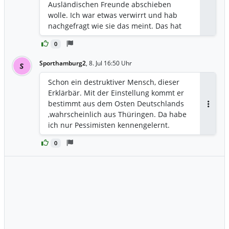
Ausländischen Freunde abschieben
wolle. Ich war etwas verwirrt und hab
nachgefragt wie sie das meint. Das hat
sie nochmal erklärt das die AFD alle
0
Ausländer abschieben will auch die hier
in Deutschland schon seit über 20
Sporthamburg2
,
8. Jul 16:50 Uhr
S
Jahren arbeiten und leben. Was willst du
da noch drauf antworten.
Schon ein destruktiver Mensch, dieser
Erklärbär. Mit der Einstellung kommt er
bestimmt aus dem Osten Deutschlands
Antwor
,wahrscheinlich aus Thüringen. Da habe
ich nur Pessimisten kennengelernt.
0