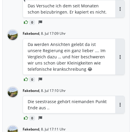
Das Versuche ich dem seit Monaten
schon beizubringen. Er kapiert es nicht.
Antwor
0
Fakebond
,
8. Jul 17:09 Uhr
Da werden Ansichten gelebt da ist
unsere Regierung ein ganz lieber …. Im
Vergleich dazu … und hier beschweren
Antwor
wir uns schon über Kleinigkeiten wie
telefonische krankschreibung 😂
0
Fakebond
,
8. Jul 17:10 Uhr
Die seestrasse gehört niemanden Punkt
Ende aus ..
Antwor
0
Fakebond
,
8. Jul 17:11 Uhr