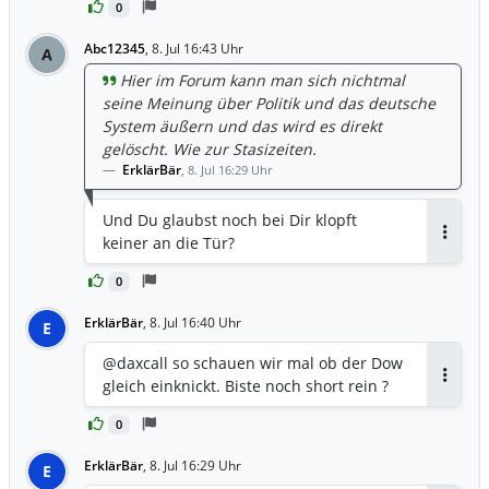
0
Abc12345
,
8. Jul 16:43 Uhr
A
Hier im Forum kann man sich nichtmal
seine Meinung über Politik und das deutsche
System äußern und das wird es direkt
gelöscht. Wie zur Stasizeiten.
ErklärBär
,
8. Jul 16:29 Uhr
Und Du glaubst noch bei Dir klopft
keiner an die Tür?
Antwor
0
ErklärBär
,
8. Jul 16:40 Uhr
E
@daxcall so schauen wir mal ob der Dow
gleich einknickt. Biste noch short rein ?
Antwor
0
ErklärBär
,
8. Jul 16:29 Uhr
E