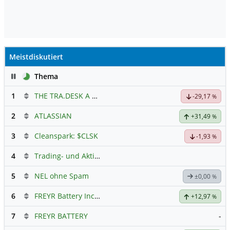
Meistdiskutiert
Pause
Thema
1
THE TRA.DESK A DL-,000001
Hauptdiskussion
-29,17
%
2
ATLASSIAN
+31,49
%
3
Cleanspark: $CLSK
-1,93
%
4
Trading- und Aktien-Chat
5
NEL ohne Spam
±0,00
%
6
FREYR Battery Inc Registered Shs
Hauptdiskussion
+12,97
%
7
FREYR BATTERY
-