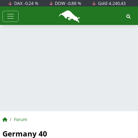
DAX
-0,24 %
DOW
-0,88 %
Gold
4.240,43
BörsenNEWS.de
BörsenNEWS.de
Forum
Germany 40