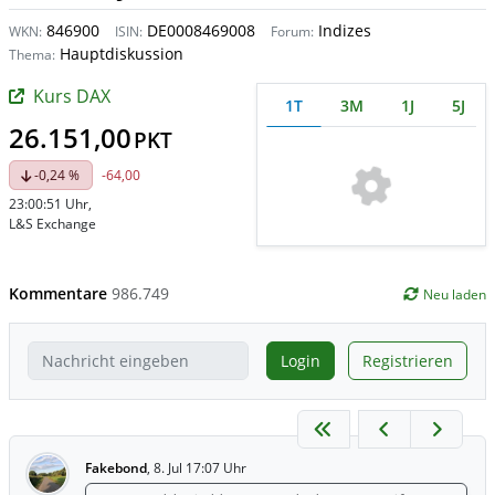
846900
DE0008469008
Indizes
WKN:
ISIN:
Forum:
Hauptdiskussion
Thema:
Kurs DAX
1T
3M
1J
5J
26.151,00
PKT
-0,24 %
-64,00
23:00:51 Uhr
,
L&S Exchange
Kommentare
986.749
Neu laden
Login
Registrieren
Fakebond
,
8. Jul 17:07 Uhr