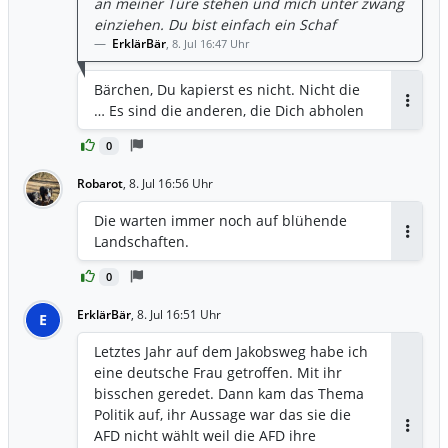
an meiner Türe stehen und mich unter zwang
einziehen. Du bist einfach ein Schaf
ErklärBär
,
8. Jul 16:47 Uhr
Bärchen, Du kapierst es nicht. Nicht die
… Es sind die anderen, die Dich abholen
Antwor
0
Robarot
,
8. Jul 16:56 Uhr
Die warten immer noch auf blühende
Landschaften.
Antwor
0
ErklärBär
,
8. Jul 16:51 Uhr
E
Letztes Jahr auf dem Jakobsweg habe ich
eine deutsche Frau getroffen. Mit ihr
bisschen geredet. Dann kam das Thema
Politik auf, ihr Aussage war das sie die
AFD nicht wählt weil die AFD ihre
Antwor