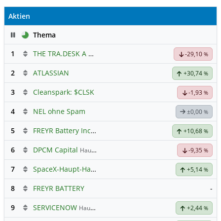
Aktien
Pause
Thema
1
THE TRA.DESK A DL-,000001
Hauptdiskussion
-29,10
%
2
ATLASSIAN
+30,74
%
3
Cleanspark: $CLSK
-1,93
%
4
NEL ohne Spam
±0,00
%
5
FREYR Battery Inc Registered Shs
Hauptdiskussion
+10,68
%
6
DPCM Capital
Hauptdiskussion
-9,35
%
7
SpaceX-Haupt-Hauptforum
+5,14
%
8
FREYR BATTERY
-
9
SERVICENOW
Hauptdiskussion
+2,44
%