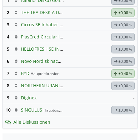
1
Allianz- Diskussion mit derminator
±0,00
%
2
THE TRA.DESK A DL-,000001
Hauptdiskussion
+0,08
%
3
Circus SE Inhaber-Akt
Hauptdiskussion
±0,00
%
4
PlasCred Circular Innovations
±0,00
%
5
HELLOFRESH SE INH O.N.
Hauptdiskussion
±0,00
%
6
Novo Nordisk nach Split
±0,00
%
7
BYD
Hauptdiskussion
+0,40
%
8
NORTHERN URANIUM
Hauptdiskussion
±0,00
%
9
Diginex
-
10
SINGULUS
Hauptdiskussion
±0,00
%
Alle Diskussionen