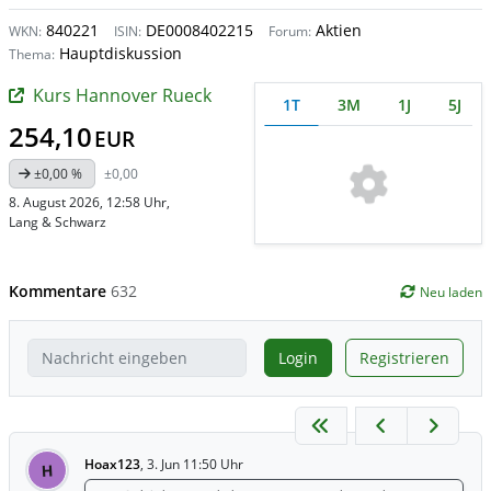
840221
DE0008402215
Aktien
WKN:
ISIN:
Forum:
Hauptdiskussion
Thema:
Kurs Hannover Rueck
1T
3M
1J
5J
254,10
EUR
±0,00 %
±0,00
8. August 2026, 12:58 Uhr
,
Lang & Schwarz
Kommentare
632
Neu laden
Login
Registrieren
Hoax123
,
3. Jun 11:50 Uhr
H