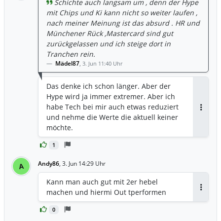
Schichte auch langsam um , denn der Hype
mit Chips und Ki kann nicht so weiter laufen ,
nach meiner Meinung ist das absurd . HR und
Münchener Rück ,Mastercard sind gut
zurückgelassen und ich steige dort in
Tranchen rein.
Mädel87
,
3. Jun 11:40 Uhr
Das denke ich schon länger. Aber der
Hype wird ja immer extremer. Aber ich
habe Tech bei mir auch etwas reduziert
Antwor
und nehme die Werte die aktuell keiner
möchte.
1
Andy86
,
3. Jun 14:29 Uhr
A
Kann man auch gut mit 2er hebel
machen und hiermi Out tperformen
Antwor
0