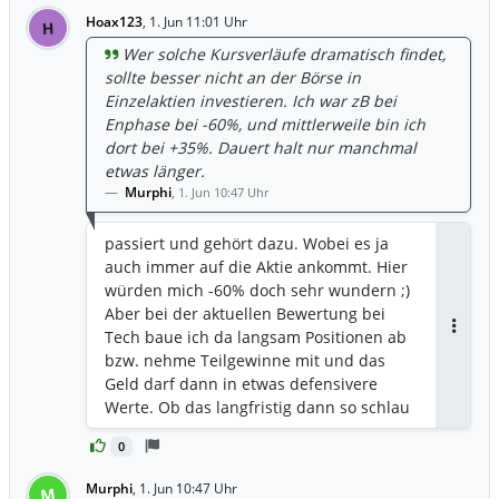
Hoax123
,
1. Jun 11:01 Uhr
H
Wer solche Kursverläufe dramatisch findet,
sollte besser nicht an der Börse in
Einzelaktien investieren. Ich war zB bei
Enphase bei -60%, und mittlerweile bin ich
dort bei +35%. Dauert halt nur manchmal
etwas länger.
Murphi
,
1. Jun 10:47 Uhr
passiert und gehört dazu. Wobei es ja
auch immer auf die Aktie ankommt. Hier
würden mich -60% doch sehr wundern ;)
Aber bei der aktuellen Bewertung bei
Tech baue ich da langsam Positionen ab
Antwor
bzw. nehme Teilgewinne mit und das
Geld darf dann in etwas defensivere
Werte. Ob das langfristig dann so schlau
war wird sich zeigen.
0
Murphi
,
1. Jun 10:47 Uhr
M