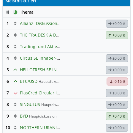
Meistdiskutiert
Pause
Thema
1
Allianz- Diskussion mit derminator
±0,00
%
2
THE TRA.DESK A DL-,000001
Hauptdiskussion
+0,08
%
3
Trading- und Aktien-Chat
4
Circus SE Inhaber-Akt
Hauptdiskussion
±0,00
%
5
HELLOFRESH SE INH O.N.
Hauptdiskussion
±0,00
%
6
BTC/USD
Hauptdiskussion
-0,16
%
7
PlasCred Circular Innovations
±0,00
%
8
SINGULUS
Hauptdiskussion
±0,00
%
9
BYD
Hauptdiskussion
+0,40
%
10
NORTHERN URANIUM
Hauptdiskussion
±0,00
%