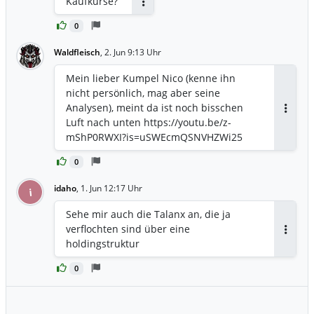
Kaufkurse?
Antworten
0
Waldfleisch
,
2. Jun 9:13 Uhr
Mein lieber Kumpel Nico (kenne ihn
nicht persönlich, mag aber seine
Analysen), meint da ist noch bisschen
Antwor
Luft nach unten https://youtu.be/z-
mShP0RWXI?is=uSWEcmQSNVHZWi25
0
idaho
,
1. Jun 12:17 Uhr
i
Sehe mir auch die Talanx an, die ja
verflochten sind über eine
Antwor
holdingstruktur
0