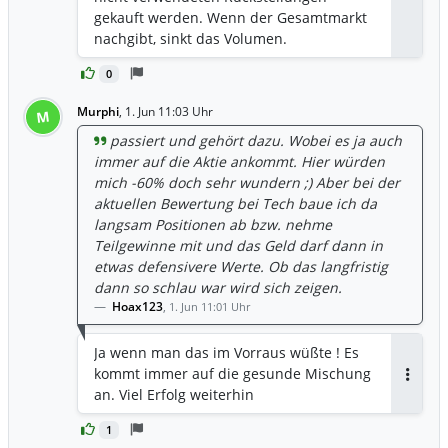
gekauft werden. Wenn der Gesamtmarkt
nachgibt, sinkt das Volumen.
Anleihenkurse sind zinsabhängig. also
0
keine pauschale Aussage. V.a nicht ohne
diversifikation, anlagehorizont etc. sie
Murphi
,
1. Jun 11:03 Uhr
M
haben nen burggraben in nem
passiert und gehört dazu. Wobei es ja auch
reglementiertem umfeld.
immer auf die Aktie ankommt. Hier würden
mich -60% doch sehr wundern ;) Aber bei der
aktuellen Bewertung bei Tech baue ich da
langsam Positionen ab bzw. nehme
Teilgewinne mit und das Geld darf dann in
etwas defensivere Werte. Ob das langfristig
dann so schlau war wird sich zeigen.
Hoax123
,
1. Jun 11:01 Uhr
Ja wenn man das im Vorraus wüßte ! Es
kommt immer auf die gesunde Mischung
Antwor
an. Viel Erfolg weiterhin
1