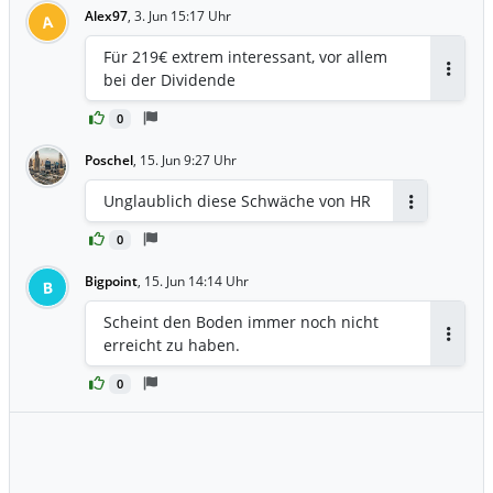
Alex97
,
3. Jun 15:17 Uhr
A
Für 219€ extrem interessant, vor allem
bei der Dividende
Antwor
0
Poschel
,
15. Jun 9:27 Uhr
Unglaublich diese Schwäche von HR
Antworten
0
Bigpoint
,
15. Jun 14:14 Uhr
B
Scheint den Boden immer noch nicht
erreicht zu haben.
Antwor
0