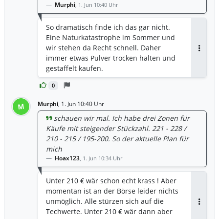
Murphi
,
1. Jun 10:40 Uhr
So dramatisch finde ich das gar nicht.
Eine Naturkatastrophe im Sommer und
wir stehen da Recht schnell. Daher
Antwor
immer etwas Pulver trocken halten und
gestaffelt kaufen.
0
Murphi
,
1. Jun 10:40 Uhr
M
schauen wir mal. Ich habe drei Zonen für
Käufe mit steigender Stückzahl. 221 - 228 /
210 - 215 / 195-200. So der aktuelle Plan für
mich
Hoax123
,
1. Jun 10:34 Uhr
Unter 210 € wär schon echt krass ! Aber
momentan ist an der Börse leider nichts
unmöglich. Alle stürzen sich auf die
Antwor
Techwerte. Unter 210 € wär dann aber