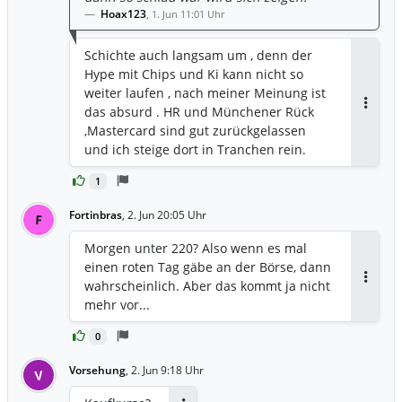
Hoax123
,
1. Jun 11:01 Uhr
Schichte auch langsam um , denn der
Hype mit Chips und Ki kann nicht so
weiter laufen , nach meiner Meinung ist
das absurd . HR und Münchener Rück
Antwor
,Mastercard sind gut zurückgelassen
und ich steige dort in Tranchen rein.
1
Fortinbras
,
2. Jun 20:05 Uhr
F
Morgen unter 220? Also wenn es mal
einen roten Tag gäbe an der Börse, dann
wahrscheinlich. Aber das kommt ja nicht
Antwor
mehr vor...
0
Vorsehung
,
2. Jun 9:18 Uhr
V