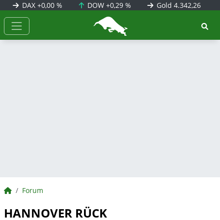
DAX
+0,00 %
DOW
+0,29 %
Gold
4.342,26
BörsenNEWS.de
BörsenNEWS.de
Forum
HANNOVER RÜCK