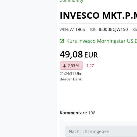
Community
INVESCO MKT.P.
A1T96S
IE00B8CJW150
WKN:
ISIN:
Kü
Kurs Invesco Morningstar US Energy Infra MLP U
49,08
EUR
-2,53 %
-1,27
21:24:31 Uhr
,
Baader Bank
Kommentare
198