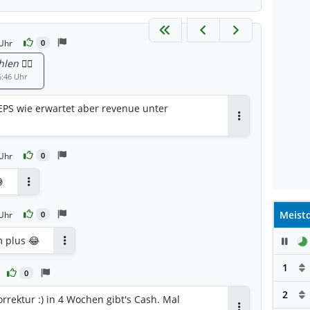
Uhr
0
en 🤦‍♀️
5:46 Uhr
 EPS wie erwartet aber revenue unter
Antworten
Uhr
0

Antworten
Meistd
Uhr
0
m plus 😂
Pau
Antworten
1
0
2
orrektur :) in 4 Wochen gibt's Cash. Mal