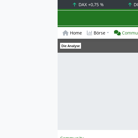
DAX
+0,75 %
D
Home
Börse
Commun
Die Analyse