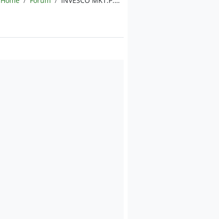
Home
Forum
INVESCO MKT.P.MOR.US ENERGY I.MLP UE B