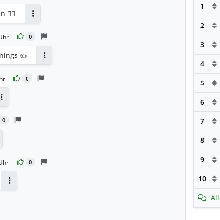
1
🤦‍♀️
Antworten
2
Uhr
0
3
nings 👍
4
Antworten
hr
0
5
6
Antworten
7
0
8
ntworten
9
Uhr
0
10
Antworten
Al