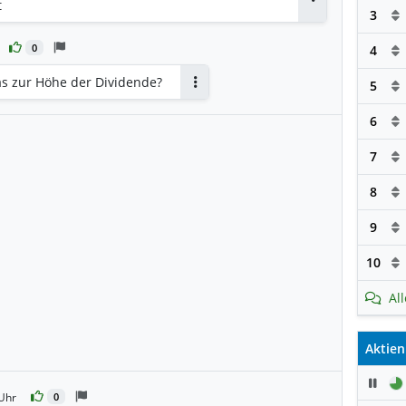
t
Antworten
3
0
4
s zur Höhe der Dividende?
5
Antworten
6
7
8
9
10
Al
Aktien
Pau
Uhr
0