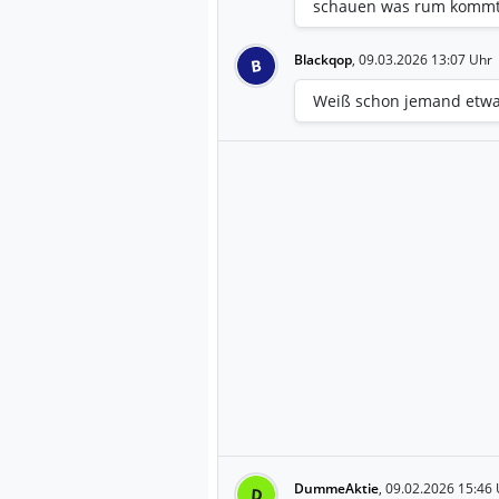
schauen was rum komm
Blackqop
,
09.03.2026 13:07 Uhr
B
Weiß schon jemand etwa
DummeAktie
,
09.02.2026 15:46 
D