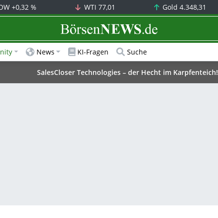
OW
+0,32 %
WTI
77,01
Gold
4.348,31
BörsenNEWS.de
ity
News
KI-Fragen
Suche
SalesCloser Technologies – der Hecht im Karpfenteich!