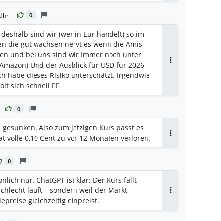
Uhr
0
 deshalb sind wir (wer in Eur handelt) so im
ien die gut wachsen nervt es wenn die Amis
en und bei uns sind wir Immer noch unter
Amazon) Und der Ausblick für USD für 2026
Antworten
ich habe dieses Risiko unterschätzt. Irgendwie
t sich schnell 🤦‍♀️
0
h gesunken. Also zum jetzigen Kurs passt es
at volle 0,10 Cent zu vor 12 Monaten verloren.
Antworten
0
nlich nur. ChatGPT ist klar: Der Kurs fällt
 schlecht läuft – sondern weil der Markt
Antworten
iepreise gleichzeitig einpreist.