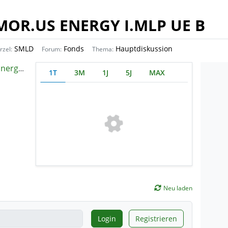
MOR.US ENERGY I.MLP UE B
SMLD
Fonds
Hauptdiskussion
rzel:
Forum:
Thema:
CITS ETF
1T
3M
1J
5J
MAX
Neu laden
Login
Registrieren