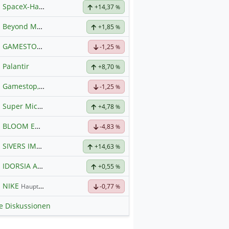
SpaceX-Haupt-Hauptforum
+14,37
%
Beyond Meat
Hauptdiskussion
+1,85
%
GAMESTOP
Hauptdiskussion
-1,25
%
Palantir
+8,70
%
Gamestop, das Ende naht
-1,25
%
Super Micro Computer
Hauptdiskussion
+4,78
%
BLOOM ENERGY A
Hauptdiskussion
-4,83
%
SIVERS IMA HLDG
Hauptdiskussion
+14,63
%
IDORSIA AG SF-,05
Hauptdiskussion
+0,55
%
NIKE
Hauptdiskussion
-0,77
%
le Diskussionen