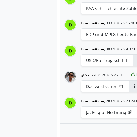
PAA sehr schlechte Zahlen 
DummeAktie
,
03.02.2026 15:46 
D
EDP und MPLX heute Ear
DummeAktie
,
30.01.2026 9:07 U
D
USD/Eur tragisch 🤦‍♀️
gti92
,
29.01.2026 9:42 Uhr
Das wird schon 💵
A
DummeAktie
,
28.01.2026 20:24 
D
Ja. Es gibt Hoffnung 🌈