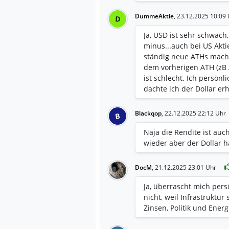
DummeAktie
,
23.12.2025 10:09 
D
Ja, USD ist sehr schwach,
minus...auch bei US Akt
ständig neue ATHs mach
dem vorherigen ATH (zB 
ist schlecht. Ich persönl
dachte ich der Dollar erhol
Blackqop
,
22.12.2025 22:12 Uhr
B
Naja die Rendite ist auc
wieder aber der Dollar h
DocM
,
21.12.2025 23:01 Uhr
Ja, überrascht mich persö
nicht, weil Infrastruktur
Zinsen, Politik und Energ