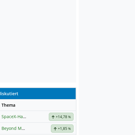
iskutiert
se
Thema
SpaceX-Haupt-Hauptforum
+14,78
%
Beyond Meat
Hauptdiskussion
+1,85
%