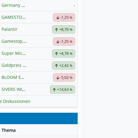
Germany 40 / DAX Prognose
-
GAMESTOP
Hauptdiskussion
-1,25
%
Palantir
+8,70
%
Gamestop, das Ende naht
-1,25
%
Super Micro Computer
Hauptdiskussion
+4,78
%
Goldpreis
Hauptdiskussion
+2,42
%
BLOOM ENERGY A
Hauptdiskussion
-5,02
%
SIVERS IMA HLDG
Hauptdiskussion
+14,63
%
le Diskussionen
se
Thema