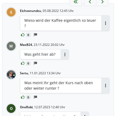
Eichvonundzu
,
05.08.2022 12:45 Uhr
E
Wieso wird der Kaffee eigentlich so teuer
?
Antwor
0
MaxB24
,
23.11.2022 20:02 Uhr
M
Was geht hier ab?
Antworten
0
Sertu
,
11.01.2023 13:34 Uhr
Was meint ihr geht der Kurs nach oben
oder weiter runter ?
Antwor
0
OneRobi
,
12.07.2023 12:40 Uhr
O