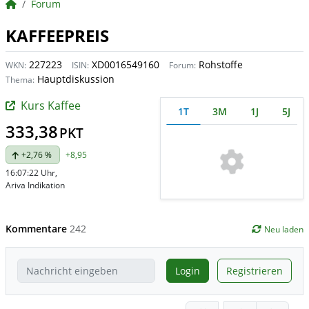
BörsenNEWS.de
Forum
KAFFEEPREIS
227223
XD0016549160
Rohstoffe
WKN:
ISIN:
Forum:
Hauptdiskussion
Thema:
Kurs Kaffee
1T
3M
1J
5J
333,38
PKT
+2,76 %
+8,95
16:07:22 Uhr
,
Ariva Indikation
Kommentare
242
Neu laden
Login
Registrieren