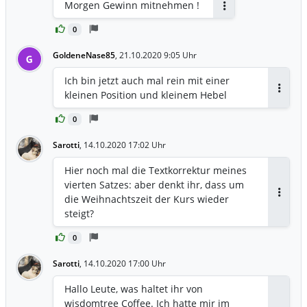
Morgen Gewinn mitnehmen !
Antworten
0
GoldeneNase85
,
21.10.2020 9:05 Uhr
G
Ich bin jetzt auch mal rein mit einer
kleinen Position und kleinem Hebel
Antwor
0
Sarotti
,
14.10.2020 17:02 Uhr
Hier noch mal die Textkorrektur meines
vierten Satzes: aber denkt ihr, dass um
die Weihnachtszeit der Kurs wieder
Antwor
steigt?
0
Sarotti
,
14.10.2020 17:00 Uhr
Hallo Leute, was haltet ihr von
wisdomtree Coffee. Ich hatte mir im