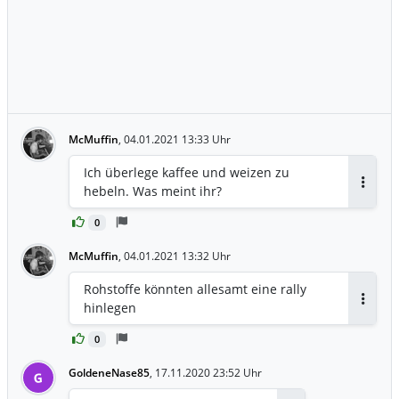
McMuffin
,
04.01.2021 13:33 Uhr
Ich überlege kaffee und weizen zu
hebeln. Was meint ihr?
Antwor
0
McMuffin
,
04.01.2021 13:32 Uhr
Rohstoffe könnten allesamt eine rally
hinlegen
Antwor
0
GoldeneNase85
,
17.11.2020 23:52 Uhr
G