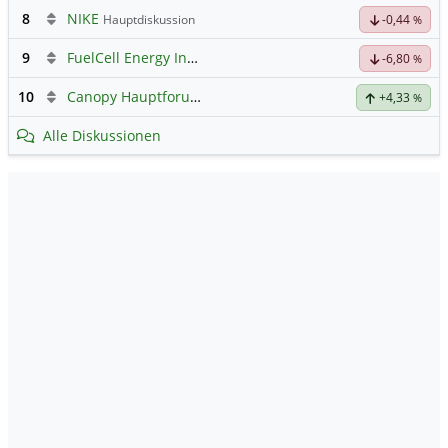
8
NIKE
Hauptdiskussion
-0,44
%
9
FuelCell Energy Inc Registered Shs
Hauptdiskussion
-6,80
%
10
Canopy Hauptforum
+4,33
%
Alle Diskussionen