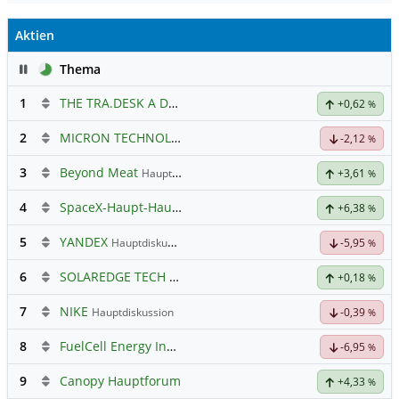
Aktien
Pause
Thema
1
THE TRA.DESK A DL-,000001
Hauptdiskussion
+0,62
%
2
MICRON TECHNOLOGY
Hauptdiskussion
-2,12
%
3
Beyond Meat
Hauptdiskussion
+3,61
%
4
SpaceX-Haupt-Hauptforum
+6,38
%
5
YANDEX
Hauptdiskussion
-5,95
%
6
SOLAREDGE TECH
Hauptdiskussion
+0,18
%
7
NIKE
Hauptdiskussion
-0,39
%
8
FuelCell Energy Inc Registered Shs
Hauptdiskussion
-6,95
%
9
Canopy Hauptforum
+4,33
%