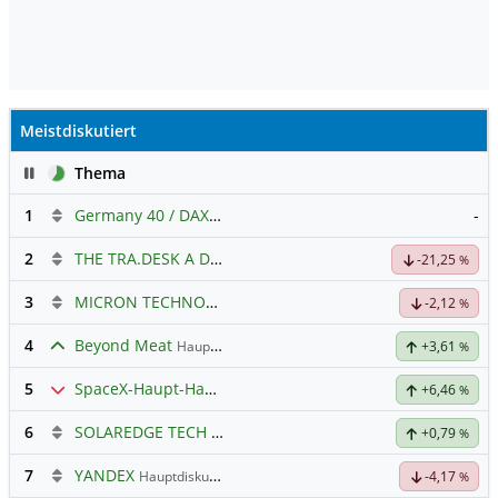
Meistdiskutiert
Pause
Thema
1
Germany 40 / DAX Prognose
-
2
THE TRA.DESK A DL-,000001
Hauptdiskussion
-21,25
%
3
MICRON TECHNOLOGY
Hauptdiskussion
-2,12
%
4
Beyond Meat
Hauptdiskussion
+3,61
%
5
SpaceX-Haupt-Hauptforum
+6,46
%
6
SOLAREDGE TECH
Hauptdiskussion
+0,79
%
7
YANDEX
Hauptdiskussion
-4,17
%