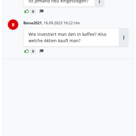
Ist jemand neu eingestiegen?
Antworten
0
Börse2021
,
16.09.2023 16:22 Uhr
B
Wie investiert man den in kaffee? Also
welche Aktien kauft man?
Antwor
0